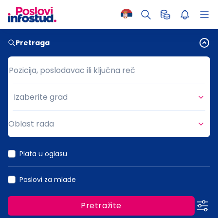
Pretraga
Pozicija, poslodavac ili ključna reč
Pozicija, poslodavac ili ključna reč
Izaberite grad
Grad
Oblast rada
Oblast rada
Plata u oglasu
Poslovi za mlade
Pretražite