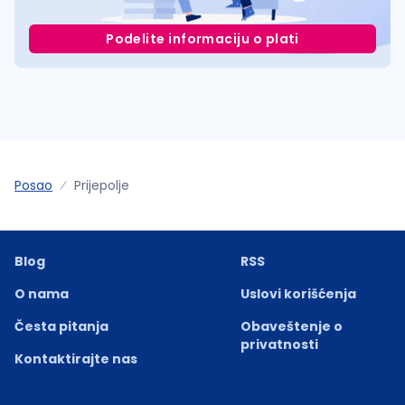
Podelite informaciju o plati
Posao
Prijepolje
Blog
RSS
O nama
Uslovi korišćenja
Česta pitanja
Obaveštenje o
privatnosti
Kontaktirajte nas