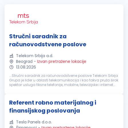
Stručni saradnik za
računovodstvene poslove
Telekom Srbija a.d.
Beograd
-
Izvan pretražene lokacije
13.08.2026
...Stručni saradnik za računovodstvene poslove Telekom Srbija
Grupa je lider u oblasti telekomunikacija i kao takva pruža širok
spektar usluga fiksne telefonije, mobilne, televizijske i internet
komunikacije za preko 12 miliona korisnika. U poslovanju...
Referent robno materijalnog i
finansijskog poslovanja
Tesla Panels d.o.o.
Šimanovci
-
Izvan pretražene lokacije