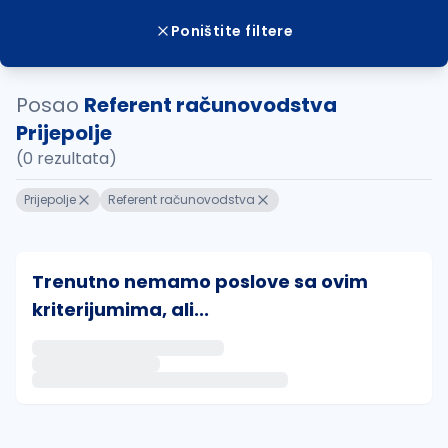
Poništite filtere
Posao
Referent računovodstva
Prijepolje
(0 rezultata)
Prijepolje
Referent računovodstva
Trenutno nemamo poslove sa ovim
kriterijumima, ali...
Ako sačuvate ovu pretragu, obavestićemo vas putem 