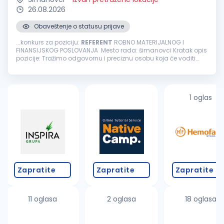
26.08.2026
Obaveštenje o statusu prijave
...konkurs za poziciju:
REFERENT
ROBNO MATERIJALNOG I
FINANSIJSKOG POSLOVANJA Mesto rada: šimanovci Kratak opis
pozicije: Tražimo odgovornu i preciznu osobu koja će voditi
robno-materijalnu i finansijsku evidenciju, obezbeđivati
tačnost podataka u ERP...
1 oglas
Zapratite
Zapratite
Zapratite
11 oglasa
2 oglasa
18 oglasa