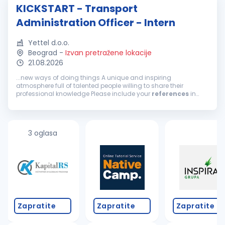
KICKSTART - Transport
Administration Officer - Intern
Yettel d.o.o.
Beograd
-
Izvan pretražene lokacije
21.08.2026
...new ways of doing things A unique and inspiring
atmosphere full of talented people willing to share their
professional knowledge Please include your
references
in
your CV, as
reference
check is an integral part of our
selection process. We hope...
3 oglasa
Zapratite
Zapratite
Zapratite