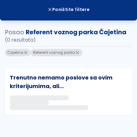
Poništite filtere
Posao
Referent voznog parka Čajetina
(0 rezultata)
Čajetina
Referent voznog parka
Trenutno nemamo poslove sa ovim
kriterijumima, ali...
Ako sačuvate ovu pretragu, obavestićemo vas putem 
uvajte pretragu