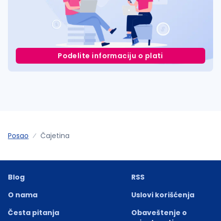
Podelite informaciju o plati
Posao
Čajetina
Blog
RSS
O nama
Uslovi korišćenja
Česta pitanja
Obaveštenje o