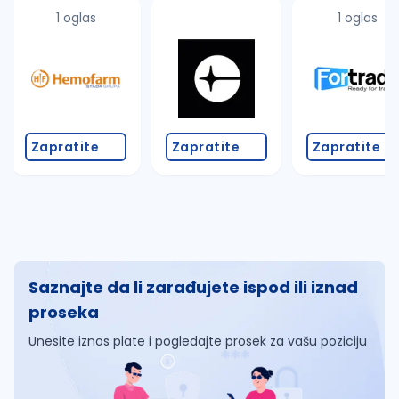
1 oglas
1 oglas
Zapratite
Zapratite
Zapratite
Saznajte da li zarađujete ispod ili iznad
proseka
Unesite iznos plate i pogledajte prosek za vašu poziciju