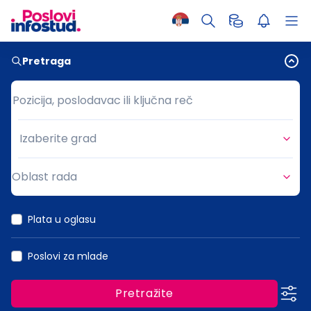
Pretraga
Pozicija, poslodavac ili ključna reč
Pozicija, poslodavac ili ključna reč
Izaberite grad
Grad
Oblast rada
Oblast rada
Plata u oglasu
Poslovi za mlade
Pretražite