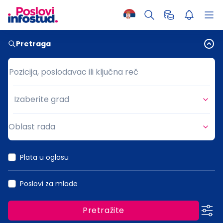
Pretraga
Pozicija, poslodavac ili ključna reč
Pozicija, poslodavac ili ključna reč
Izaberite grad
Grad
Oblast rada
Oblast rada
Plata u oglasu
Poslovi za mlade
Pretražite