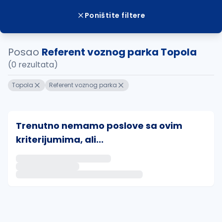
Poništite filtere
Posao
Referent voznog parka Topola
(0 rezultata)
Topola
Referent voznog parka
Trenutno nemamo poslove sa ovim
kriterijumima, ali...
Ako sačuvate ovu pretragu, obavestićemo vas putem 
uvajte pretragu