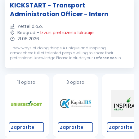
KICKSTART - Transport
Administration Officer - Intern
Yettel d.o.o.
Beograd
-
Izvan pretražene lokacije
21.08.2026
...new ways of doing things A unique and inspiring
atmosphere full of talented people willing to share their
professional knowledge Please include your
references
in
your CV, as
reference
check is an integral part of our
selection process. We hope...
11 oglasa
3 oglasa
Zapratite
Zapratite
Zapratite