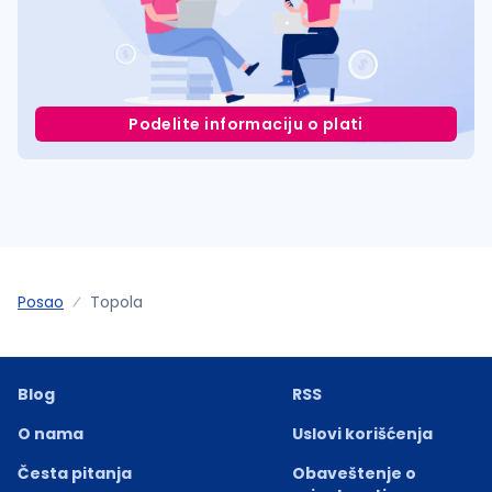
Podelite informaciju o plati
Posao
Topola
Blog
RSS
O nama
Uslovi korišćenja
Česta pitanja
Obaveštenje o