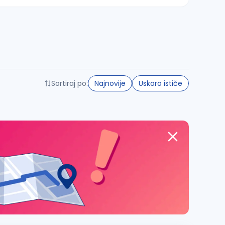
Sortiraj po:
Najnovije
Uskoro ističe