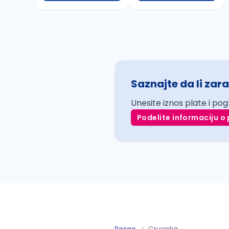
Saznajte da li zara
Unesite iznos plate i pog
Podelite informaciju o 
Posao
Crvenka