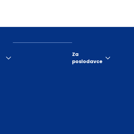
Za
poslodavce