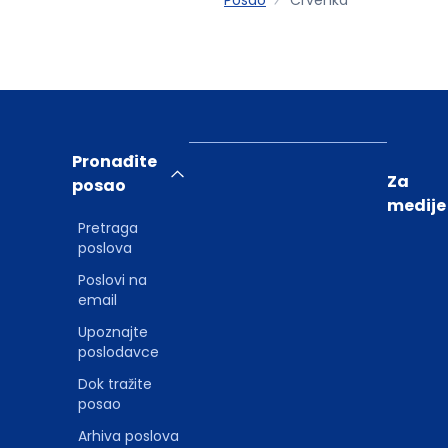
Pronađite
Za
posao
medije
Pretraga
poslova
Poslovi na
email
Upoznajte
poslodavce
Dok tražite
posao
Arhiva poslova