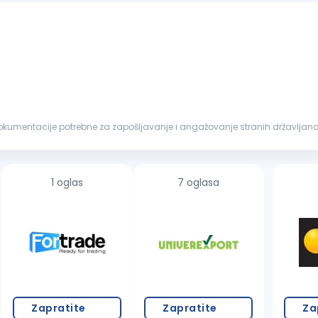
(objedinjene d...
1 oglas
7 oglasa
Zapratite
Zapratite
Za