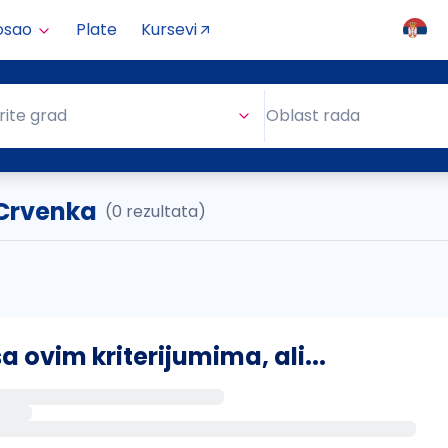
osao
Plate
Kursevi
Oblast rada
rite grad
Oblast rada
. Crvenka
(0 rezultata)
ovim kriterijumima, ali...
s putem email-a kada se pojave novi poslovi.