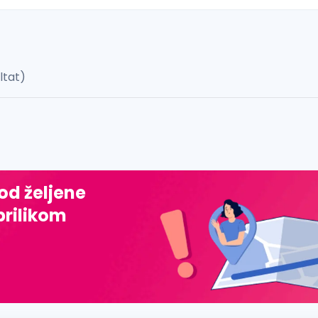
ultat)
 š, đ, ž, dž)
 od željene
prilikom