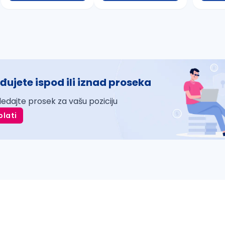
đujete ispod ili iznad proseka
ledajte prosek za vašu poziciju
plati