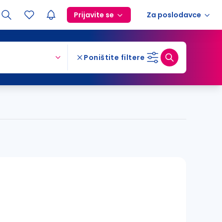
Prijavite se
Za poslodavce
Poništite filtere