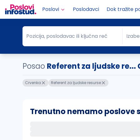
Poslovi
Poslodavci
Dok tražite p
Pozicija, poslodavac ili ključna reč
Izabe
Pozicija, poslodavac ili ključna reč
Grad
Posao
Referent za ljudske re..
Crvenka
Referent za ljudske resurse
Trenutno nemamo poslove sa 
Ako sačuvate ovu pretragu, obavestićemo va