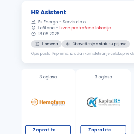
HR Asistent
Es Energo - Servis d.o.o.
Leštane
-
Izvan pretražene lokacije
18.08.2026
1. smena
Obaveštenje o statusu prijave
Opis posla: Priprema, izrada i kompletiranje celokupne dokumentacije potrebne za zapošljavanje i angažovanje stranih državljana. Vođenje i praćenje kompletnog procesa podnošenja
zahteva za viziranje, privremeni boravak i radne dozvole 
3 oglasa
3 oglasa
Zapratite
Zapratite