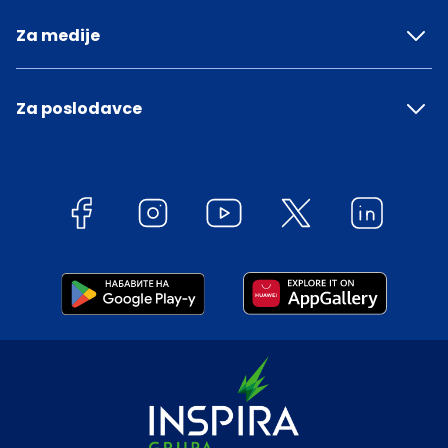
Za medije
Za poslodavce