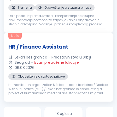
1. smena
Obaveštenje o statusu prijave
Opis posla: Priprema, izrada i kompletiranje celokupne
dokumentacije potrebne za zapošljavanje i angažovanje
stranih državljana. Vođenje i praćenje kompletnog procesa
podnošenja zahteva za viziranje, privremeni boravak i radne
dozvole (objedinjene d...
Ističe
HR / Finance Assistant
Lekari bez granica - Predstavništvo u Srbiji
Beograd
-
Izvan pretražene lokacije
06.08.2026
Obaveštenje o statusu prijave
Humanitarian organization Médecins sans frontières / Doctors
Without Borders (MSF) / Lekari bez granica is conducting a
project of humanitarian medical assistance to the migrant
population transiting through Serbia. For its project in Serbia,
MSF is ...
18 oglasa