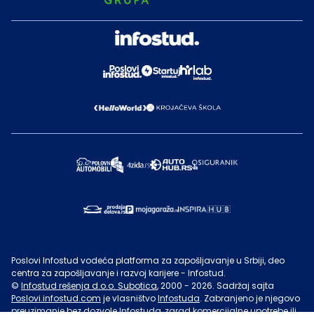
Poslovi Infostud vodeća platforma za zapošljavanje u Srbiji, deo
centra za zapošljavanje i razvoj karijere - Infostud.
©
Infostud rešenja d.o.o. Subotica
, 2000 -
2026
. Sadržaj sajta
Poslovi.infostud.com
je vlasništvo
Infostuda
. Zabranjeno je njegovo
preuzimanje bez dozvole
Infostuda
, zarad komercijalne upotrebe ili