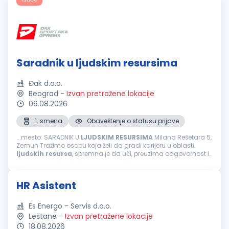
Saradnik u ljudskim resursima
Đak d.o.o.
Beograd
-
Izvan pretražene lokacije
06.08.2026
1. smena
Obaveštenje o statusu prijave
...mesto: SARADNIK U
LJUDSKIM
RESURSIMA
Milana Rešetara 5,
Zemun Tražimo osobu koja želi da gradi karijeru u oblasti
ljudskih
resursa
, spremna je da uči, preuzima odgovornost i
razvija se kroz rad u dinamičnom maloprodajnom okruženju.
Ukoliko...
HR Asistent
Es Energo - Servis d.o.o.
Leštane
-
Izvan pretražene lokacije
18.08.2026