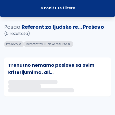
Poništite filtere
Posao
Referent za ljudske re... Preševo
(0 rezultata)
Preševo
Referent za ljudske resurse
Trenutno nemamo poslove sa ovim
kriterijumima, ali...
Ako sačuvate ovu pretragu, obavestićemo vas putem 
uvajte pretragu