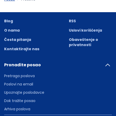
Blog
RSS
O nama
Uslovi korišćenja
Česta pitanja
Obaveštenje o
privatnosti
Kontaktirajte nas
Pronađite posao
Pretraga poslova
Poslovi na email
Upoznajte poslodavce
Dok tražite posao
Arhiva poslova