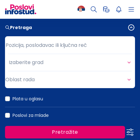
Pretraga
Pozicija, poslodavac ili ključna reč
Pozicija, poslodavac ili ključna reč
Izaberite grad
Grad
Oblast rada
Oblast rada
Plata u oglasu
Poslovi za mlade
Pretražite