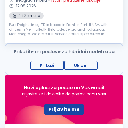
Beograd | Hibrid
-
Izvan pretražene lokacije
12.08.2026
1. i 2. smena
Pure Freight Lines, LTD is based in Franklin Park, IL USA, with
offices in Merrillville, IN, Belgrade, Serbia and Podgorica,
Montenegro. We are a full-service carrier specialized in
Intermodal, Expedite, LTL and FTL transportation. We are
seeking: Pa...
Prikažite mi poslove za hibridni model rada
Prikaži
Ukloni
Novi oglasi za posao na Vaš email
Prijavite se i dozvolite da poslovi nađu vas!
Prijavite me