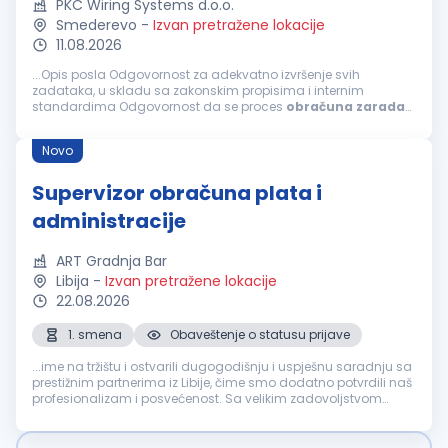
PKC Wiring Systems d.o.o.
Smederevo
-
Izvan pretražene lokacije
11.08.2026
...Opis posla Odgovornost za adekvatno izvršenje svih
zadataka, u skladu sa zakonskim propisima i internim
standardima Odgovornost da se proces
obračuna
zarada
zaposlenih odvija u skladu sa zakonskim normama, internim
standardima, tačno i na vreme...
Novo
Supervizor obračuna plata i
administracije
ART Gradnja Bar
Libija
-
Izvan pretražene lokacije
22.08.2026
1. smena
Obaveštenje o statusu prijave
...ime na tržištu i ostvarili dugogodišnju i uspješnu saradnju sa
prestižnim partnerima iz Libije, čime smo dodatno potvrdili naš
profesionalizam i posvećenost. Sa velikim zadovoljstvom
objavljujemo oglas za otvorenu poziciju Supervisor
obračuna
plata...