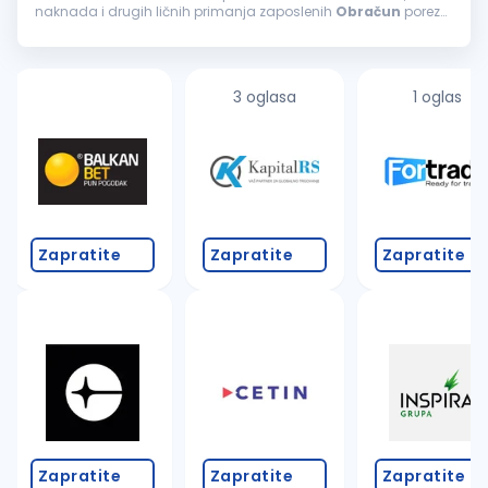
naknada i drugih ličnih primanja zaposlenih
Obračun
poreza
i doprinosa u skladu sa važećim zakonima Priprema i
podnošenje PPP-PD obrasca Rad...
3 oglasa
1 oglas
Zapratite
Zapratite
Zapratite
Zapratite
Zapratite
Zapratite