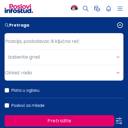
Pretraga
Pozicija, poslodavac ili ključna reč
Pozicija, poslodavac ili ključna reč
Izaberite grad
Grad
Oblast rada
Oblast rada
Plata u oglasu
Poslovi za mlade
Pretražite