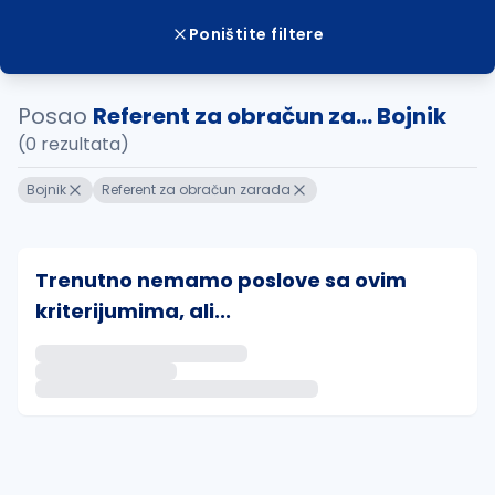
Poništite filtere
Posao
Referent za obračun za... Bojnik
(0 rezultata)
Bojnik
Referent za obračun zarada
Trenutno nemamo poslove sa ovim
kriterijumima, ali...
Ako sačuvate ovu pretragu, obavestićemo vas putem 
uvajte pretragu