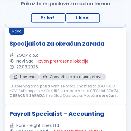
Prikažite mi poslove za rad na terenu
Prikaži
Ukloni
Novo
Specijalista za obračun zarada
ZGOP d.o.o.
Novi Sad
-
Izvan pretražene lokacije
22.08.2026
1. smena
Obaveštenje o statusu prijave
...uspešnog tima pruža Vam se mogućnost za to ZGOP DOO
NOVI SAD raspisuje KONKURS za radno mesto SPECIJALISTA ZA
OBRAČUN
ZARADA
1 izvršilac Opis posla: Mesečni
obračun
ličnih primanja zaposlenih i povremeno angažovanih lica
(
zarada
i naknada zarade, ostala...
Payroll Specialist – Accounting
Pure Freight Lines Ltd