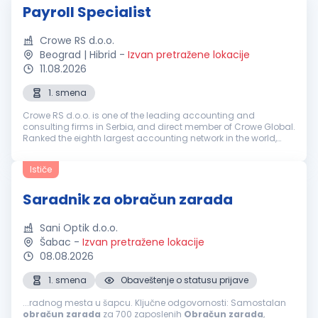
Payroll Specialist
Crowe RS d.o.o.
Beograd | Hibrid
-
Izvan pretražene lokacije
11.08.2026
1. smena
Crowe RS d.o.o. is one of the leading accounting and
consulting firms in Serbia, and direct member of Crowe Global.
Ranked the eighth largest accounting network in the world,
Crowe Global has over 200 independent accounting and
advisory firms in more...
Ističe
Saradnik za obračun zarada
Sani Optik d.o.o.
Šabac
-
Izvan pretražene lokacije
08.08.2026
1. smena
Obaveštenje o statusu prijave
...radnog mesta u šapcu. Ključne odgovornosti: Samostalan
obračun
zarada
za 700 zaposlenih
Obračun
zarada
,