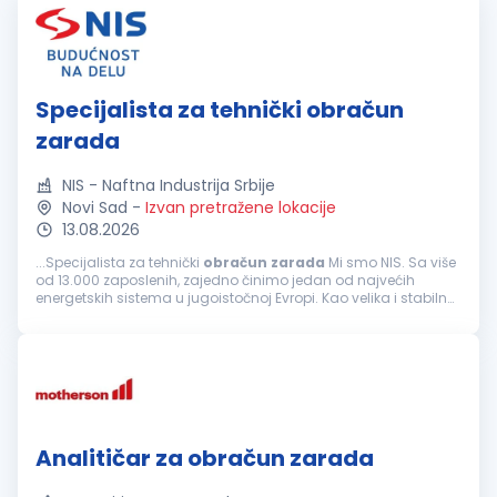
Specijalista za tehnički obračun
zarada
NIS - Naftna Industrija Srbije
Novi Sad
-
Izvan pretražene lokacije
13.08.2026
...Specijalista za tehnički
obračun
zarada
Mi smo NIS. Sa više
od 13.000 zaposlenih, zajedno činimo jedan od najvećih
energetskih sistema u jugoistočnoj Evropi. Kao velika i stabilna
kompanija, ponekad nismo najbrži i najfleksibilniji, ali nam...
Analitičar za obračun zarada