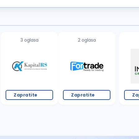
arada
, koja kandidatima pruža priliku...
3 oglasa
2 oglasa
Zapratite
Zapratite
Za