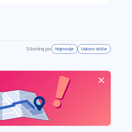
Sortiraj po:
Najnovije
Uskoro ističe