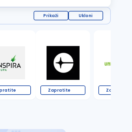
Prikaži
Ukloni
8 oglasa
pratite
Zapratite
Zapratite