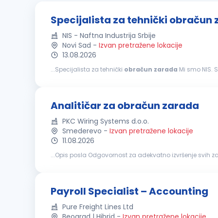
Specijalista za tehnički obračun
NIS - Naftna Industrija Srbije
Novi Sad
-
Izvan pretražene lokacije
13.08.2026
...Specijalista za tehnički
obračun
zarada
Mi smo NIS. Sa više od 13.000 zaposlenih, zajedno činimo jedan od najvećih energetskih sistema u jugoistočnoj
Evropi. Kao velika i stabilna kompanija, ponekad nismo najbr
Analitičar za obračun zarada
PKC Wiring Systems d.o.o.
Smederevo
-
Izvan pretražene lokacije
11.08.2026
...Opis posla Odgovornost za adekvatno izvrše
obračuna
zarada
zaposlenih odvija u skladu sa zako
Payroll Specialist – Accounting
Pure Freight Lines Ltd
Beograd | Hibrid
-
Izvan pretražene lokacije