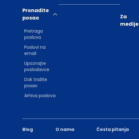
Pronađite
Za
posao
medije
Pretraga
poslova
Poslovi na
email
Upoznajte
poslodavce
Dok tražite
posao
Arhiva poslova
Blog
O nama
Česta pitanja