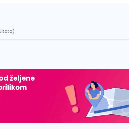
ultata)
 š, đ, ž, dž)
 od željene
prilikom