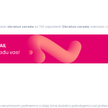
govornosti: Samostalan
obračun
zarada
za 700 zaposlenih
Obračun
zarada
, naknada i 
nošenje PPP-PD obrasca Rad...
AIL
nađu vas!
e sa renomiranim partnerima iz Libije, čime dodatno potvrđujemo naš prof