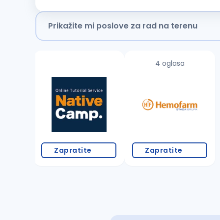
objavljujemo otvorenu poziciju
Referent
za
obračun
z
Prikažite mi poslove za rad na terenu
4 oglasa
Zapratite
Zapratite