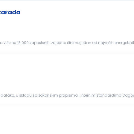
 zarada
ži i najfleksibilniji, ali nam...
nje svih zadataka, u skladu sa zakonskim propisima i internim standardima Od
nskim normama, internim standardima, tačno i na vreme...