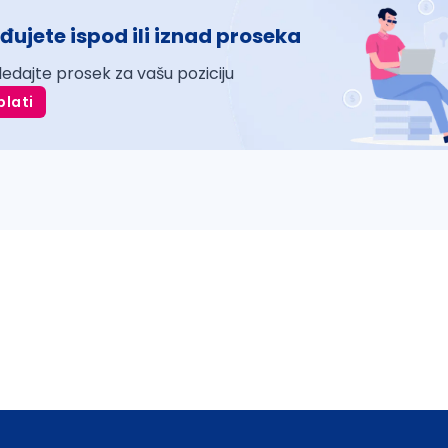
đujete ispod ili iznad proseka
ledajte prosek za vašu poziciju
plati