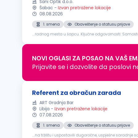
Sani Optik d.o.o.
Šabac
-
Izvan pretražene lokacije
08.08.2026
1. smena
Obaveštenje o statusu prijave
...radnog mesta u šapcu. Ključne od
doprinosa u skladu sa važećim zakonima Priprema i pod
NOVI OGLASI ZA POSAO NA VAŠ EM
Prijavite se i dozvolite da poslovi 
Referent za obračun zarada
ART Gradnja Bar
Libija
-
Izvan pretražene lokacije
07.08.2026
1. smena
Obaveštenje o statusu prijave
...na tržištu i uspostavili dugoročne, uspješne saradnj