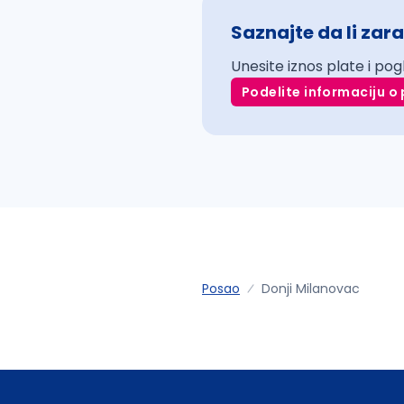
Saznajte da li zara
Unesite iznos plate i pog
Podelite informaciju o 
Posao
Donji Milanovac