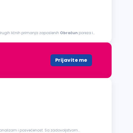
drugih ličnih primanja zaposlenih
Obračun
poreza i
Prijavite me
esionalizam i posvećenost. Sa zadovoljstvom