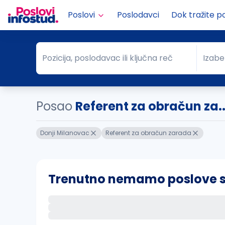
Poslovi
Poslodavci
Dok tražite p
Pozicija, poslodavac ili ključna reč
Izabe
Pozicija, poslodavac ili ključna reč
Grad
Posao
Referent za obračun za.
Donji Milanovac
Referent za obračun zarada
Trenutno nemamo poslove sa 
Ako sačuvate ovu pretragu, obavestićemo va