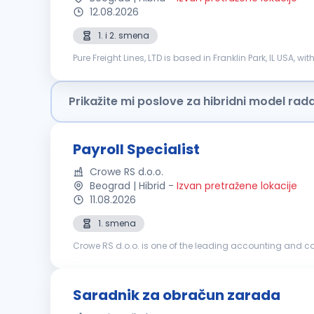
12.08.2026
1. i 2. smena
Pure Freight Lines, LTD is based in Franklin Park, IL USA, w
Expedite, LTL and FTL transportation. We are seeking: Pa...
Prikažite mi poslove za hibridni model rad
Payroll Specialist
Crowe RS d.o.o.
Beograd | Hibrid
-
Izvan pretražene lokacije
11.08.2026
1. smena
Crowe RS d.o.o. is one of the leading accounting and co
Global has over 200 independent accounting and advisor
Saradnik za obračun zarada