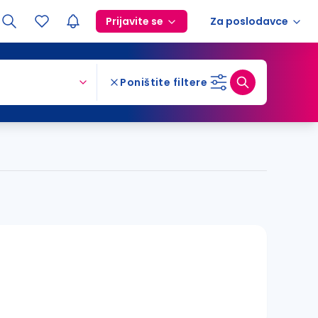
Prijavite se
Za poslodavce
Poništite filtere