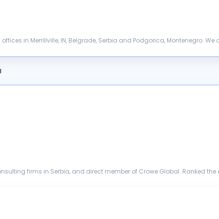
ith offices in Merrillville, IN, Belgrade, Serbia and Podgorica, Montenegro. We 
a
nsulting firms in Serbia, and direct member of Crowe Global. Ranked the 
y firms in more...