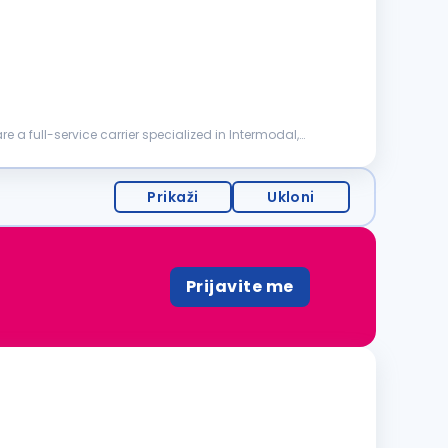
are a full-service carrier specialized in Intermodal,
Prikaži
Ukloni
Prijavite me