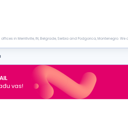
ith offices in Merrillville, IN, Belgrade, Serbia and Podgorica, Montenegro. We 
a
AIL
nađu vas!