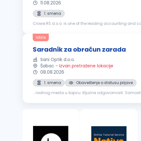
11.08.2026
1. smena
Crowe RS d.o.o. is one of the leading accounting and co
Global has over 200 independent accounting and advisor
Ističe
Saradnik za obračun zarada
Sani Optik d.o.o.
Šabac
-
Izvan pretražene lokacije
08.08.2026
1. smena
Obaveštenje o statusu prijave
...radnog mesta u šapcu. Ključne od
doprinosa u skladu sa važećim zakonima Priprema i pod