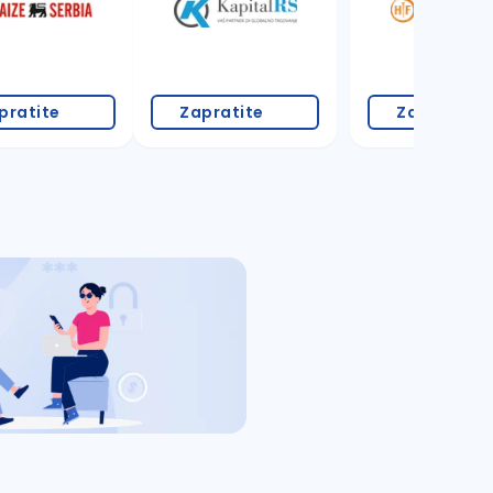
pratite
Zapratite
Zapratite