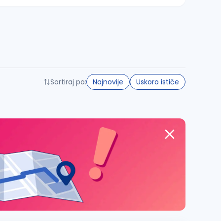
Sortiraj po:
Najnovije
Uskoro ističe