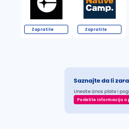
Zapratite
Zapratite
Saznajte da li zara
Unesite iznos plate i pog
Podelite informaciju o 