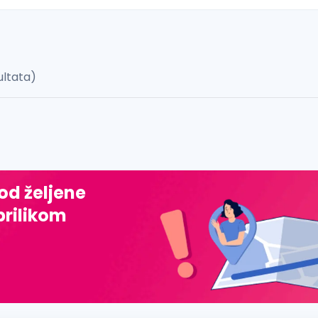
ultata)
 š, đ, ž, dž)
 od željene
prilikom