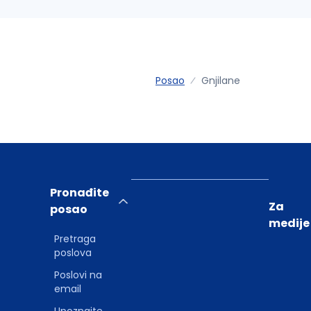
Posao
Gnjilane
Pronađite
Za
posao
medije
Pretraga
poslova
Poslovi na
email
Upoznajte