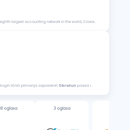
eighth largest accounting network in the world, Crowe
drugih ličnih primanja zaposlenih
Obračun
poreza i
18 oglasa
3 oglasa
1 oglas