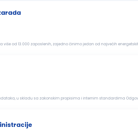
 zarada
ži i najfleksibilniji, ali nam...
nje svih zadataka, u skladu sa zakonskim propisima i internim standardima Od
nskim normama, internim standardima, tačno i na vreme...
nistracije