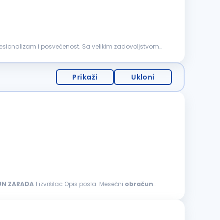
rofesionalizam i posvećenost. Sa velikim zadovoljstvom
Prikaži
Ukloni
UN
ZARADA
1 izvršilac Opis posla: Mesečni
obračun