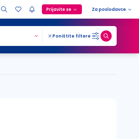
Prijavite se
Za poslodavce
Poništite filtere