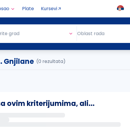
osao
Plate
Kursevi
Oblast rada
rite grad
Oblast rada
. Gnjilane
(0 rezultata)
ovim kriterijumima, ali...
s putem email-a kada se pojave novi poslovi.