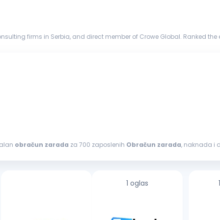
nsulting firms in Serbia, and direct member of Crowe Global. Ranked the 
y firms in more...
govornosti: Samostalan
obračun
zarada
za 700 zaposlenih
Obračun
zarada
, naknada i 
nošenje PPP-PD obrasca Rad...
1 oglas