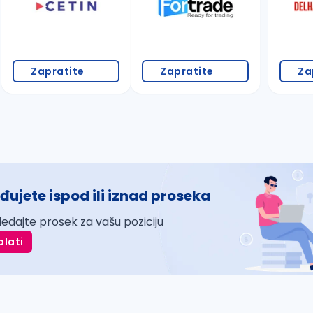
Zapratite
Zapratite
Za
đujete ispod ili iznad proseka
ledajte prosek za vašu poziciju
plati