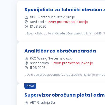
Specijalista za tehnički obračun
NIS - Naftna Industrija Srbije
Novi Sad
-
Izvan pretražene lokacije
13.08.2026
...Specijalista za tehnički
obračun
zarada
Mi smo NIS. Sa više od 13.000 zaposlenih, zajedno činimo jedan od najvećih energetskih sistema u jugoistočnoj
Evropi. Kao velika i stabilna kompanija, ponekad nismo najbr
Analitičar za obračun zarada
PKC Wiring Systems d.o.o.
Smederevo
-
Izvan pretražene lokacije
11.08.2026
...Opis posla Odgovornost za adekvatno izvrše
obračuna
zarada
zaposlenih odvija u skladu sa zako
Novo
Supervizor obračuna plata i admi
ART Gradnja Bar