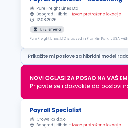
Pure Freight Lines Ltd
Beograd | Hibrid
-
Izvan pretražene lokacije
12.08.2026
1. i 2. smena
Pure Freight Lines, LTD is based in Franklin Park, IL USA, w
Expedite, LTL and FTL transportation. We are seeking: Pa...
Prikažite mi poslove za hibridni model rad
NOVI OGLASI ZA POSAO NA VAŠ EM
Prijavite se i dozvolite da poslovi 
Payroll Specialist
Crowe RS d.o.o.
Beograd | Hibrid
-
Izvan pretražene lokacije