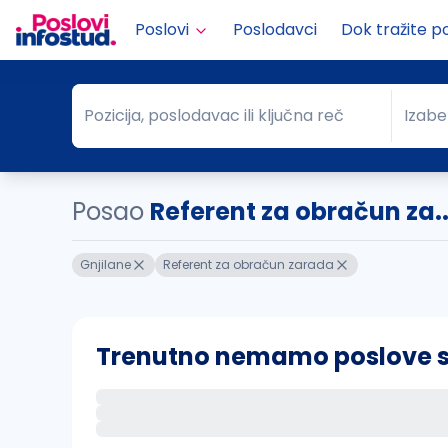
Poslovi
Poslodavci
Dok tražite p
Pozicija, poslodavac ili ključna reč
Izabe
Pozicija, poslodavac ili ključna reč
Grad
Posao
Referent za obračun za..
Gnjilane
Referent za obračun zarada
Trenutno nemamo poslove sa 
Ako sačuvate ovu pretragu, obavestićemo va