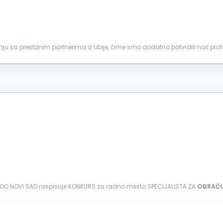
adnju sa prestižnim partnerima iz Libije, čime smo dodatno potvrdili naš p
ačuna
plata...
OO NOVI SAD raspisuje KONKURS za radno mesto SPECIJALISTA ZA
OBRAČ
a (
zarada
i naknada zarade, ostala...