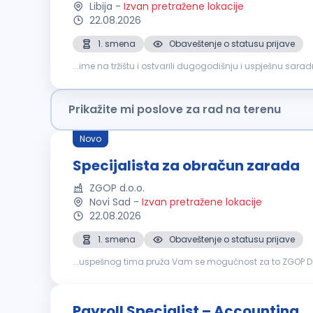
Libija
-
Izvan pretražene lokacije
22.08.2026
1. smena
Obaveštenje o statusu prijave
...ime na tržištu i ostvarili dugogodišnju i uspješnu sar
objavljujemo oglas za otvorenu poziciju Supervisor
obr
Prikažite mi poslove za rad na terenu
Novo
Specijalista za obračun zarada
ZGOP d.o.o.
Novi Sad
-
Izvan pretražene lokacije
22.08.2026
1. smena
Obaveštenje o statusu prijave
...uspešnog tima pruža Vam se mogućnost za to ZGOP D
ličnih primanja zaposlenih i povremeno angažovanih lic
Payroll Specialist – Accounting