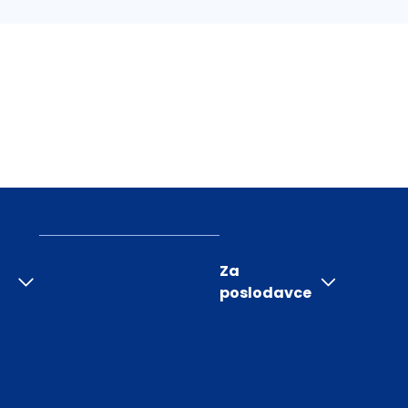
Za
poslodavce