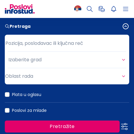
Pretraga
Pozicija, poslodavac ili ključna reč
Pozicija, poslodavac ili ključna reč
Izaberite grad
Grad
Oblast rada
Oblast rada
Plata u oglasu
Poslovi za mlade
Pretražite