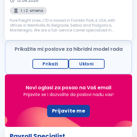
12.08.2026
1. i 2. smena
Pure Freight Lines, LTD is based in Franklin Park, IL USA, with
offices in Merrillville, IN, Belgrade, Serbia and Podgorica,
Montenegro. We are a full-service carrier specialized in
Intermodal, Expedite, LTL and FTL transportation. We are
seeking: Pa...
Prikažite mi poslove za hibridni model rada
Prikaži
Ukloni
Novi oglasi za posao na Vaš email
Prijavite se i dozvolite da poslovi nađu vas!
Prijavite me
Payroll Specialist