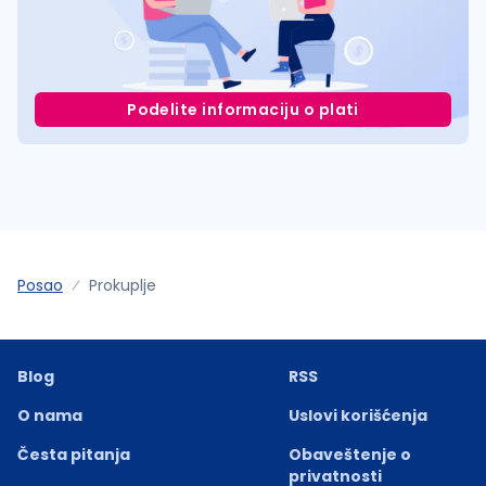
Podelite informaciju o plati
Posao
Prokuplje
Blog
RSS
O nama
Uslovi korišćenja
Česta pitanja
Obaveštenje o
privatnosti