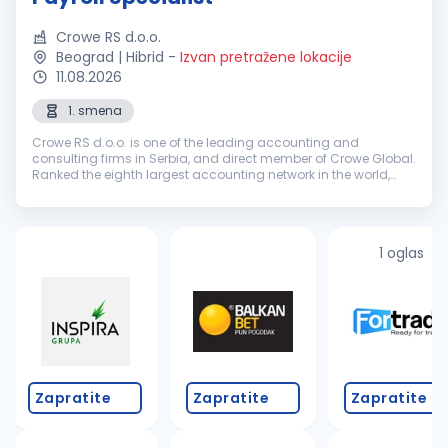
Crowe RS d.o.o.
Beograd | Hibrid
-
Izvan pretražene lokacije
11.08.2026
1. smena
Crowe RS d.o.o. is one of the leading accounting and
consulting firms in Serbia, and direct member of Crowe Global.
Ranked the eighth largest accounting network in the world,
Crowe Global has over 200 independent accounting and
advisory firms in more...
1 oglas
Zapratite
Zapratite
Zapratite