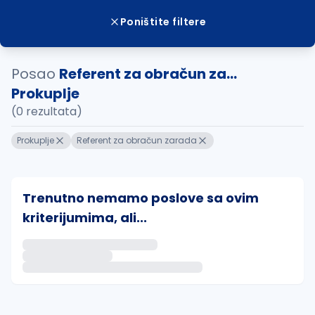
Poništite filtere
Posao
Referent za obračun za...
Prokuplje
(0 rezultata)
Prokuplje
Referent za obračun zarada
Trenutno nemamo poslove sa ovim
kriterijumima, ali...
Ako sačuvate ovu pretragu, obavestićemo vas putem 