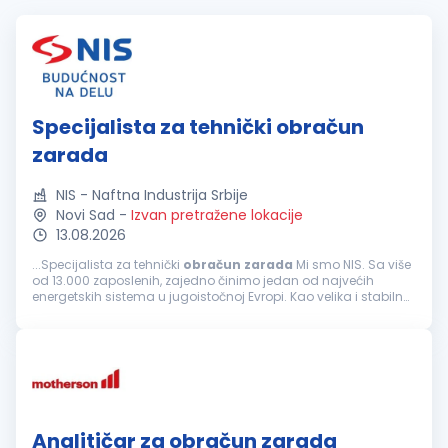
Specijalista za tehnički obračun
zarada
NIS - Naftna Industrija Srbije
Novi Sad
-
Izvan pretražene lokacije
13.08.2026
...Specijalista za tehnički
obračun
zarada
Mi smo NIS. Sa više
od 13.000 zaposlenih, zajedno činimo jedan od najvećih
energetskih sistema u jugoistočnoj Evropi. Kao velika i stabilna
kompanija, ponekad nismo najbrži i najfleksibilniji, ali nam...
Analitičar za obračun zarada