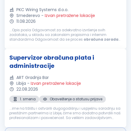
PKC Wiring Systems d.o.o.
Smederevo
-
Izvan pretražene lokacije
11.08.2026
...Opis posla Odgovornost za adekvatno izvršenje svih
zadataka, u skladu sa zakonskim propisima i internim
standardima Odgovornost da se proces
obračuna
zarada
zaposlenih odvija u skladu sa zakonskim normama, internim
standardima, tačno i na vreme...
Supervizor obračuna plata i
administracije
ART Gradnja Bar
Libija
-
Izvan pretražene lokacije
22.08.2026
1. smena
Obaveštenje o statusu prijave
...ime na tržištu i ostvarili dugogodišnju i uspješnu saradnju sa
prestižnim partnerima iz Libije, čime smo dodatno potvrdili naš
profesionalizam i posvećenost. Sa velikim zadovoljstvom
objavljujemo oglas za otvorenu poziciju Supervisor
obračuna
plata...