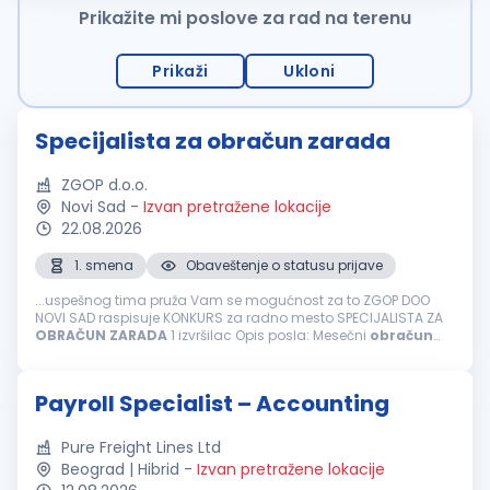
Prikažite mi poslove za rad na terenu
Prikaži
Ukloni
Specijalista za obračun zarada
ZGOP d.o.o.
Novi Sad
-
Izvan pretražene lokacije
22.08.2026
1. smena
Obaveštenje o statusu prijave
...uspešnog tima pruža Vam se mogućnost za to ZGOP DOO
NOVI SAD raspisuje KONKURS za radno mesto SPECIJALISTA ZA
OBRAČUN
ZARADA
1 izvršilac Opis posla: Mesečni
obračun
ličnih primanja zaposlenih i povremeno angažovanih lica
(
zarada
i naknada zarade, ostala...
Payroll Specialist – Accounting
Pure Freight Lines Ltd
Beograd | Hibrid
-
Izvan pretražene lokacije