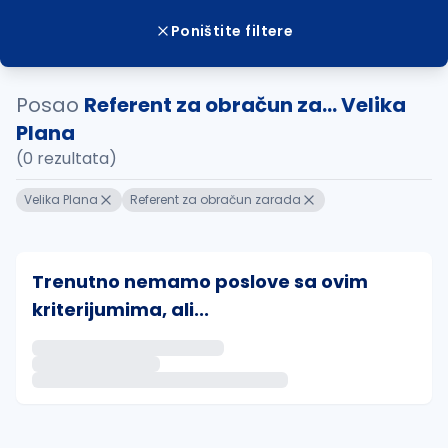
Poništite filtere
Posao
Referent za obračun za... Velika
Plana
(0 rezultata)
Velika Plana
Referent za obračun zarada
Trenutno nemamo poslove sa ovim
kriterijumima, ali...
Ako sačuvate ovu pretragu, obavestićemo vas putem 