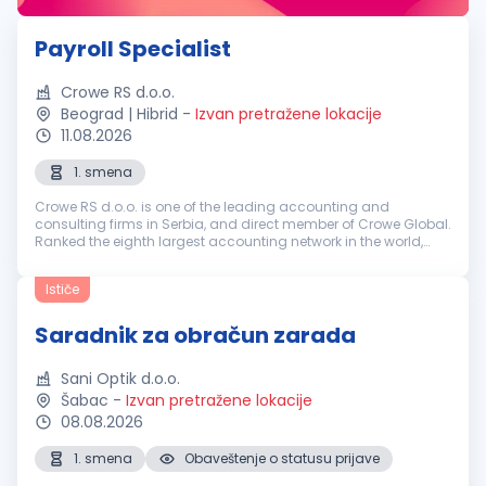
Payroll Specialist
Crowe RS d.o.o.
Beograd | Hibrid
-
Izvan pretražene lokacije
11.08.2026
1. smena
Crowe RS d.o.o. is one of the leading accounting and
consulting firms in Serbia, and direct member of Crowe Global.
Ranked the eighth largest accounting network in the world,
Crowe Global has over 200 independent accounting and
advisory firms in more...
Ističe
Saradnik za obračun zarada
Sani Optik d.o.o.
Šabac
-
Izvan pretražene lokacije
08.08.2026
1. smena
Obaveštenje o statusu prijave