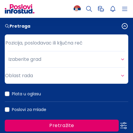
Pretraga
Pozicija, poslodavac ili ključna reč
Pozicija, poslodavac ili ključna reč
Izaberite grad
Grad
Oblast rada
Oblast rada
Plata u oglasu
Poslovi za mlade
Pretražite