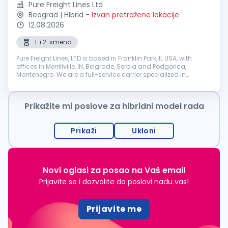
Pure Freight Lines Ltd
Beograd | Hibrid
-
Izvan pretražene lokacije
12.08.2026
1. i 2. smena
Pure Freight Lines, LTD is based in Franklin Park, IL USA, with
offices in Merrillville, IN, Belgrade, Serbia and Podgorica,
Montenegro. We are a full-service carrier specialized in
Intermodal, Expedite, LTL and FTL transportation. We are
seeking: Pa...
Prikažite mi poslove za hibridni model rada
Prikaži
Ukloni
Novi oglasi za posao na Vaš email
Prijavite se i dozvolite da poslovi nađu vas!
Prijavite me