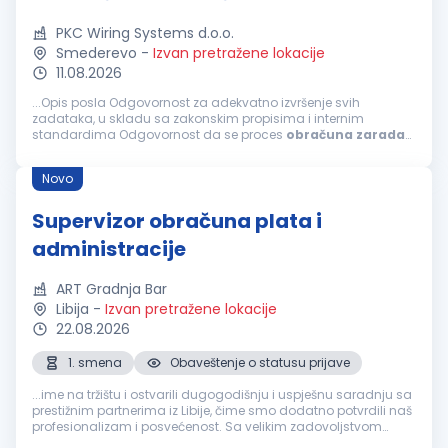
PKC Wiring Systems d.o.o.
Smederevo
-
Izvan pretražene lokacije
11.08.2026
...Opis posla Odgovornost za adekvatno izvršenje svih
zadataka, u skladu sa zakonskim propisima i internim
standardima Odgovornost da se proces
obračuna
zarada
zaposlenih odvija u skladu sa zakonskim normama, internim
standardima, tačno i na vreme...
Novo
Supervizor obračuna plata i
administracije
ART Gradnja Bar
Libija
-
Izvan pretražene lokacije
22.08.2026
1. smena
Obaveštenje o statusu prijave
...ime na tržištu i ostvarili dugogodišnju i uspješnu saradnju sa
prestižnim partnerima iz Libije, čime smo dodatno potvrdili naš
profesionalizam i posvećenost. Sa velikim zadovoljstvom
objavljujemo oglas za otvorenu poziciju Supervisor
obračuna