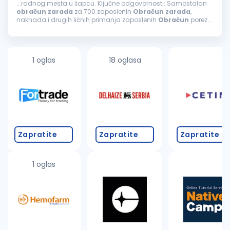
...radnog mesta u šapcu. Ključne odgovornosti: Samostalan
obračun
zarada
za 700 zaposlenih
Obračun
zarada
,
naknada i drugih ličnih primanja zaposlenih
Obračun
poreza
i doprinosa u skladu sa važećim zakonima Priprema i
podnošenje PPP-PD obrasca Rad...
1 oglas
18 oglasa
Zapratite
Zapratite
Zapratite
1 oglas