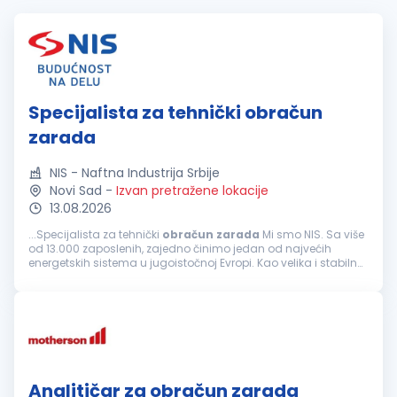
Specijalista za tehnički obračun
zarada
NIS - Naftna Industrija Srbije
Novi Sad
-
Izvan pretražene lokacije
13.08.2026
...Specijalista za tehnički
obračun
zarada
Mi smo NIS. Sa više
od 13.000 zaposlenih, zajedno činimo jedan od najvećih
energetskih sistema u jugoistočnoj Evropi. Kao velika i stabilna
kompanija, ponekad nismo najbrži i najfleksibilniji, ali nam...
Analitičar za obračun zarada