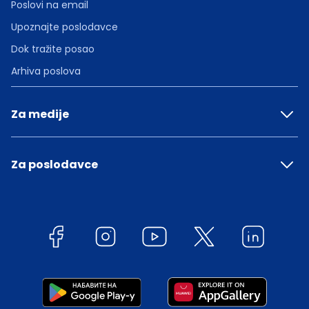
Poslovi na email
Upoznajte poslodavce
Dok tražite posao
Arhiva poslova
Za medije
Za poslodavce