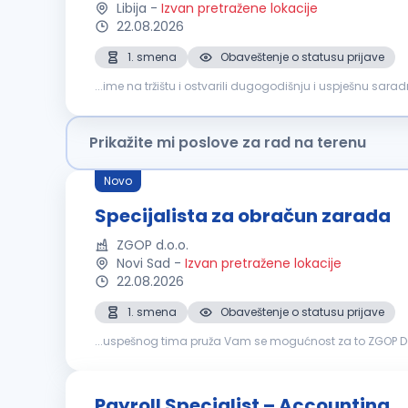
Libija
-
Izvan pretražene lokacije
22.08.2026
1. smena
Obaveštenje o statusu prijave
...ime na tržištu i ostvarili dugogodišnju i uspješnu sar
objavljujemo oglas za otvorenu poziciju Supervisor
obr
Prikažite mi poslove za rad na terenu
Novo
Specijalista za obračun zarada
ZGOP d.o.o.
Novi Sad
-
Izvan pretražene lokacije
22.08.2026
1. smena
Obaveštenje o statusu prijave
...uspešnog tima pruža Vam se mogućnost za to ZGOP D
ličnih primanja zaposlenih i povremeno angažovanih lic
Payroll Specialist – Accounting