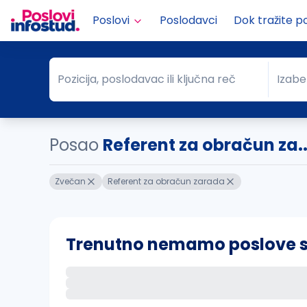
Poslovi
Poslodavci
Dok tražite p
Pozicija, poslodavac ili ključna reč
Izabe
Pozicija, poslodavac ili ključna reč
Grad
Posao
Referent za obračun za.
Zvečan
Referent za obračun zarada
Trenutno nemamo poslove sa 
Ako sačuvate ovu pretragu, obavestićemo va