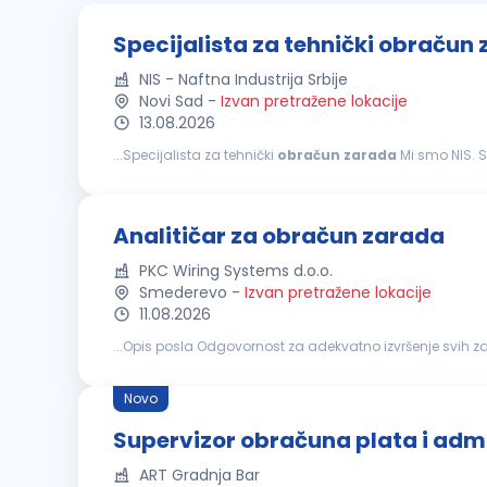
Specijalista za tehnički obračun
NIS - Naftna Industrija Srbije
Novi Sad
-
Izvan pretražene lokacije
13.08.2026
...Specijalista za tehnički
obračun
zarada
Mi smo NIS. Sa više od 13.000 zaposlenih, zajedno činimo jedan od najvećih energetskih sistema u jugoistočnoj
Evropi. Kao velika i stabilna kompanija, ponekad nismo najbr
Analitičar za obračun zarada
PKC Wiring Systems d.o.o.
Smederevo
-
Izvan pretražene lokacije
11.08.2026
...Opis posla Odgovornost za adekvatno izvrše
obračuna
zarada
zaposlenih odvija u skladu sa zako
Novo
Supervizor obračuna plata i admi
ART Gradnja Bar