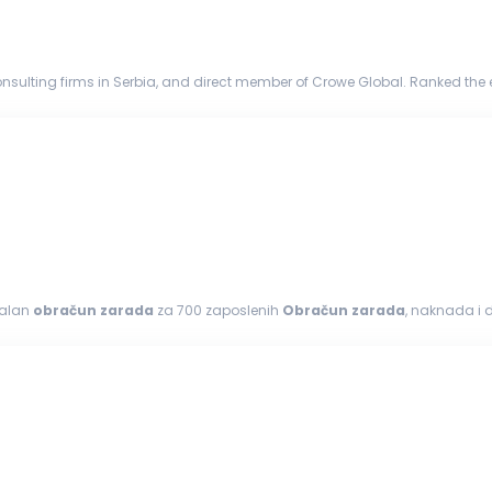
nsulting firms in Serbia, and direct member of Crowe Global. Ranked the 
y firms in more...
govornosti: Samostalan
obračun
zarada
za 700 zaposlenih
Obračun
zarada
, naknada i 
nošenje PPP-PD obrasca Rad...