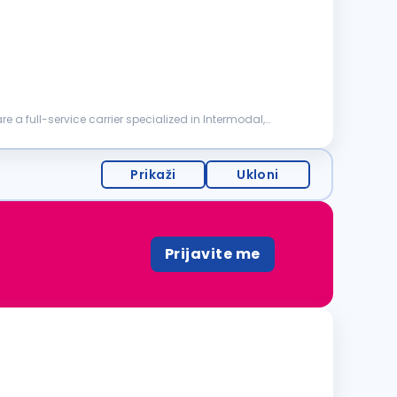
are a full-service carrier specialized in Intermodal,
Prikaži
Ukloni
Prijavite me