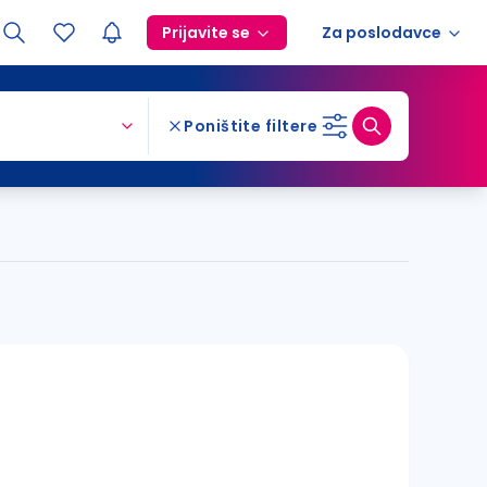
Prijavite se
Za poslodavce
Poništite filtere