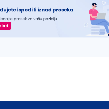
đujete ispod ili iznad proseka
ledajte prosek za vašu poziciju
plati