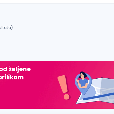
ultata)
 š, đ, ž, dž)
 od željene
prilikom