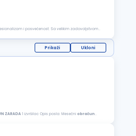
rofesionalizam i posvećenost. Sa velikim zadovoljstvom
Prikaži
Ukloni
UN
ZARADA
1 izvršilac Opis posla: Mesečni
obračun