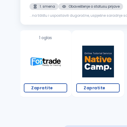
1. smena
Obaveštenje o statusu prijave
...na tržištu i uspostavili dugoročne, uspješne saradnj
objavljujemo otvorenu poziciju
Referent
za
obračun
z
1 oglas
Zapratite
Zapratite