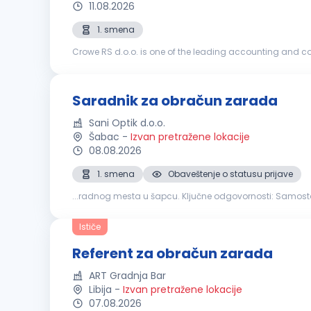
11.08.2026
1. smena
Crowe RS d.o.o. is one of the leading accounting and co
Global has over 200 independent accounting and advisor
Saradnik za obračun zarada
Sani Optik d.o.o.
Šabac
-
Izvan pretražene lokacije
08.08.2026
1. smena
Obaveštenje o statusu prijave
...radnog mesta u šapcu. Ključne od
doprinosa u skladu sa važećim zakonima Priprema i pod
Ističe
Referent za obračun zarada
ART Gradnja Bar
Libija
-
Izvan pretražene lokacije
07.08.2026