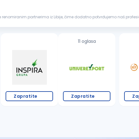
e sa renomiranim partnerima iz Libije, čime dodatno potvrđujemo naš prof
arada
, koja kandidatima pruža priliku...
11 oglasa
Zapratite
Zapratite
Za