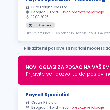
Pure Freight Lines Ltd
Beograd | Hibrid
-
Izvan pretražene lokacije
12.08.2026
1. i 2. smena
Pure Freight Lines, LTD is based in Franklin Park, IL USA, w
Expedite, LTL and FTL transportation. We are seeking: Pa...
Prikažite mi poslove za hibridni model rad
NOVI OGLASI ZA POSAO NA VAŠ EM
Prijavite se i dozvolite da poslovi 
Payroll Specialist
Crowe RS d.o.o.
Beograd | Hibrid
-
Izvan pretražene lokacije