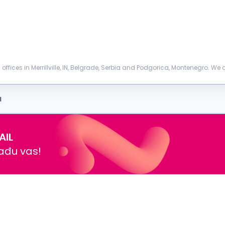
ith offices in Merrillville, IN, Belgrade, Serbia and Podgorica, Montenegro. We 
a
AIL
nađu vas!