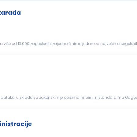
 zarada
ži i najfleksibilniji, ali nam...
nje svih zadataka, u skladu sa zakonskim propisima i internim standardima Od
nskim normama, internim standardima, tačno i na vreme...
nistracije