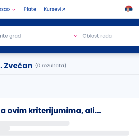
osao
Plate
Kursevi
Oblast rada
rite grad
Oblast rada
.. Zvečan
(0 rezultata)
ovim kriterijumima, ali...
s putem email-a kada se pojave novi poslovi.