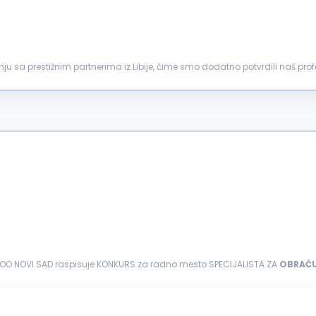
adnju sa prestižnim partnerima iz Libije, čime smo dodatno potvrdili naš p
ačuna
plata...
OO NOVI SAD raspisuje KONKURS za radno mesto SPECIJALISTA ZA
OBRAČ
a (
zarada
i naknada zarade, ostala...