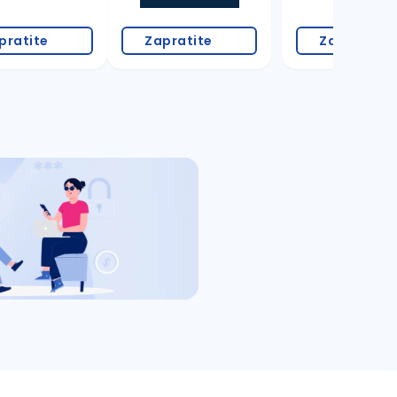
pratite
Zapratite
Zapratite