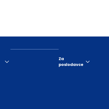
Za
poslodavce