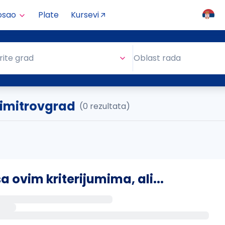
osao
Plate
Kursevi
Oblast rada
rite grad
Oblast rada
 Dimitrovgrad
(0 rezultata)
ovim kriterijumima, ali...
s putem email-a kada se pojave novi poslovi.