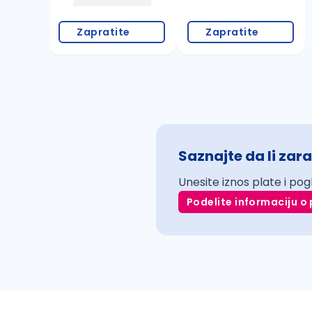
Zapratite
Zapratite
Saznajte da li zara
Unesite iznos plate i pog
Podelite informaciju o 