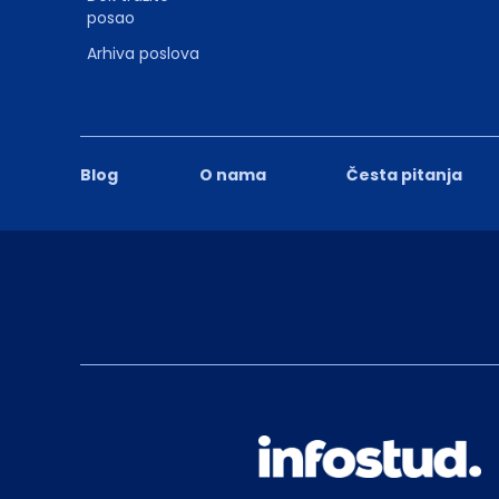
posao
Arhiva poslova
Blog
O nama
Česta pitanja