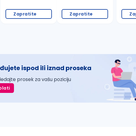
Zapratite
Zapratite
Za
đujete ispod ili iznad proseka
ledajte prosek za vašu poziciju
plati