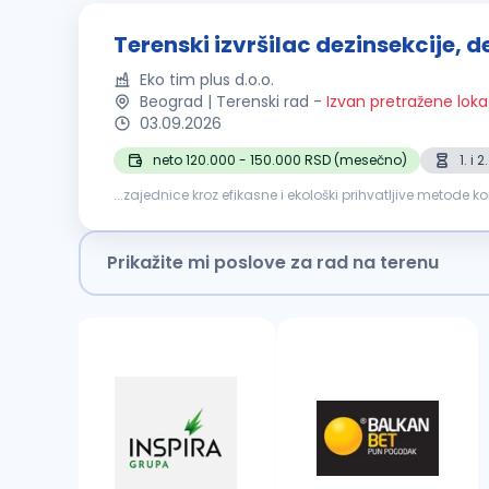
Terenski izvršilac dezinsekcije, de
Eko tim plus d.o.o.
Beograd | Terenski rad
-
Izvan pretražene loka
03.09.2026
neto 120.000 - 150.000 RSD (mesečno)
1. i
...zajednice kroz efikasne i ekološki prihvatljive metode k
u Beogradu. Odgovornosti: Sprovođenje postupaka
Prikažite mi poslove za rad na terenu