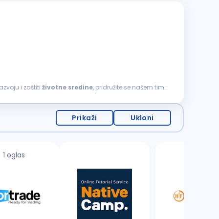
zvoju i zaštiti
životne
sredine
, pridružite se našem timu
Prikaži
Ukloni
1 oglas
3 oglasa