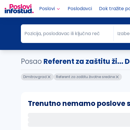
Poslovi
Poslodavci
Dok tražite p
Pozicija, poslodavac ili ključna reč
Izabe
Pozicija, poslodavac ili ključna reč
Grad
Posao
Referent za zaštitu ži...
Dimitrovgrad
Referent za zaštitu životne sredine
Trenutno nemamo poslove sa 
Ako sačuvate ovu pretragu, obavestićemo va