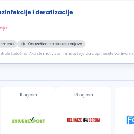
zinfekcije i deratizacije
cije
 2. smena
Obaveštenje o statusu prijave
ontrole štetočina. Ako ste motivisani i imate želju da doprinesete održivom ra
 dezinsekcije...
11 oglasa
18 oglasa