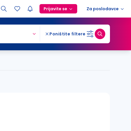
Prijavite se
Za poslodavce
Poništite filtere