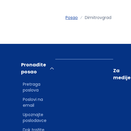
Posao
Dimitrovgrad
Pronađite
Za
posao
medije
Pretraga
poslova
Poslovi na
email
Upoznajte
poslodavce
Dok tražite