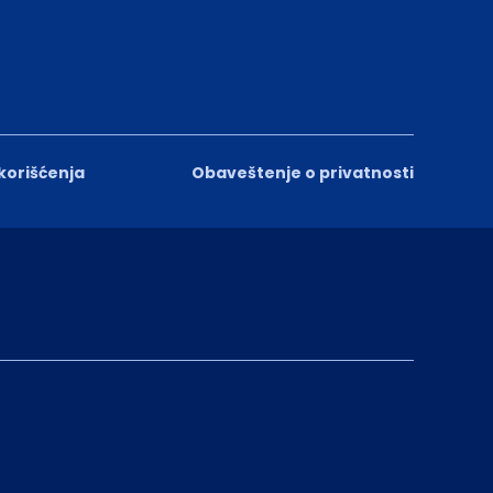
 korišćenja
Obaveštenje o privatnosti