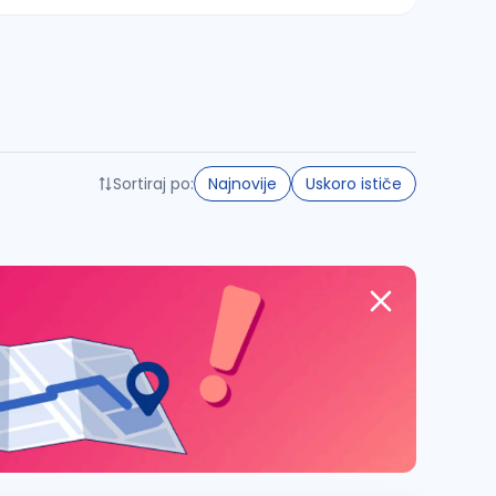
Sortiraj po:
Najnovije
Uskoro ističe