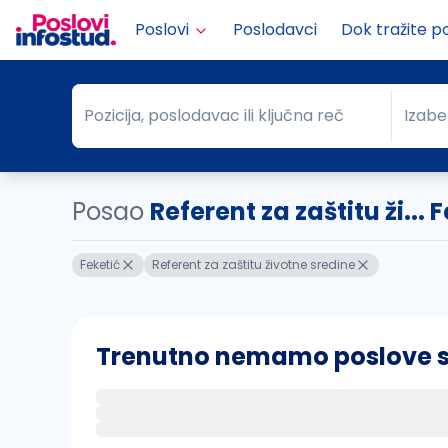
Poslovi
Poslodavci
Dok tražite p
Pozicija, poslodavac ili ključna reč
Izabe
Pozicija, poslodavac ili ključna reč
Grad
Posao
Referent za zaštitu ži... 
Feketić
Referent za zaštitu životne sredine
Trenutno nemamo poslove sa 
Ako sačuvate ovu pretragu, obavestićemo va