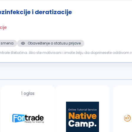
zinfekcije i deratizacije
cije
 2. smena
Obaveštenje o statusu prijave
ontrole štetočina. Ako ste motivisani i imate želju da doprinesete održivom ra
 dezinsekcije...
1 oglas