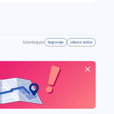
Sortiraj po:
Najnovije
Uskoro ističe