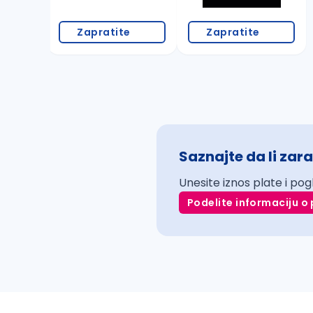
Zapratite
Zapratite
Saznajte da li zara
Unesite iznos plate i pog
Podelite informaciju o 