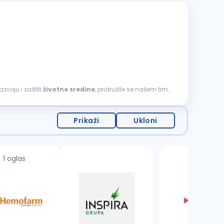
zvoju i zaštiti
životne
sredine
, pridružite se našem timu
Prikaži
Ukloni
1 oglas