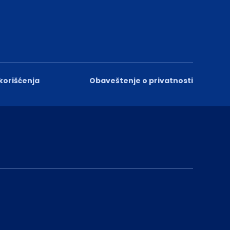
 korišćenja
Obaveštenje o privatnosti