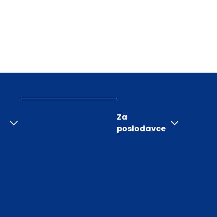
Za
poslodavce