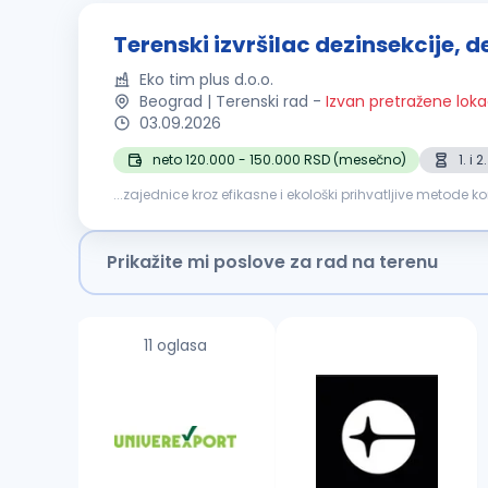
Terenski izvršilac dezinsekcije, de
Eko tim plus d.o.o.
Beograd | Terenski rad
-
Izvan pretražene loka
03.09.2026
neto 120.000 - 150.000 RSD (mesečno)
1. i
...zajednice kroz efikasne i ekološki prihvatljive metode k
u Beogradu. Odgovornosti: Sprovođenje postupaka
Prikažite mi poslove za rad na terenu
11 oglasa