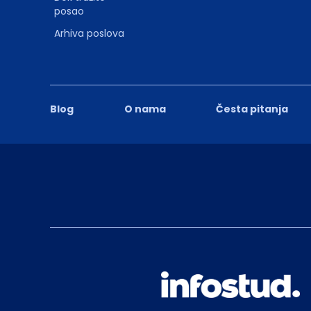
posao
Arhiva poslova
Blog
O nama
Česta pitanja