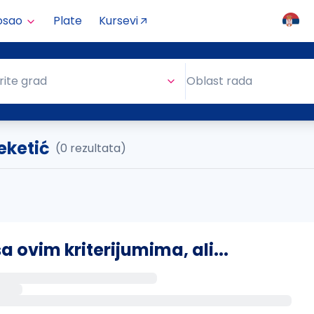
osao
Plate
Kursevi
Oblast rada
rite grad
Oblast rada
Feketić
(0 rezultata)
ovim kriterijumima, ali...
s putem email-a kada se pojave novi poslovi.