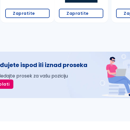
Zapratite
Zapratite
Za
đujete ispod ili iznad proseka
ledajte prosek za vašu poziciju
plati