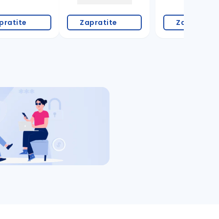
pratite
Zapratite
Zapratite