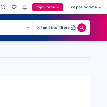
Prijavite se
Za poslodavce
Poništite filtere