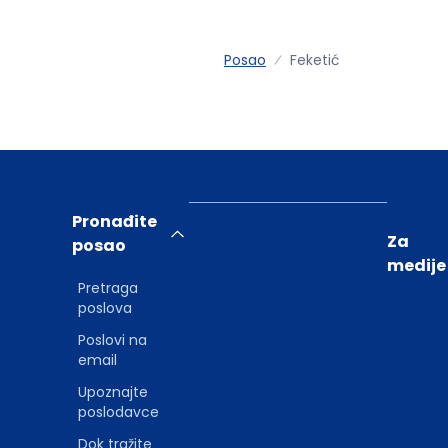
Posao
Feketić
Pronađite
Za
posao
medije
Pretraga
poslova
Poslovi na
email
Upoznajte
poslodavce
Dok tražite