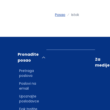
Posao
Istok
Pronađite
Za
posao
medije
Pretraga
poslova
Poslovi na
email
Upoznajte
poslodavce
Dok tražite