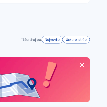
Sortiraj po:
Najnovije
Uskoro ističe