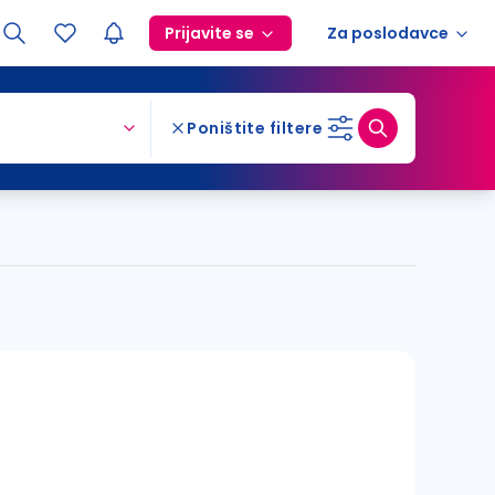
Prijavite se
Za poslodavce
Poništite filtere