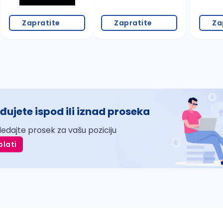
Zapratite
Zapratite
Za
đujete ispod ili iznad proseka
ledajte prosek za vašu poziciju
plati