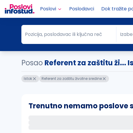
Poslovi
Poslodavci
Dok tražite p
Pozicija, poslodavac ili ključna reč
Izabe
Pozicija, poslodavac ili ključna reč
Grad
Posao
Referent za zaštitu ži... I
Istok
Referent za zaštitu životne sredine
Trenutno nemamo poslove sa 
Ako sačuvate ovu pretragu, obavestićemo va