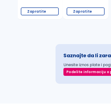
Zapratite
Zapratite
Saznajte da li zara
Unesite iznos plate i pog
Podelite informaciju o 