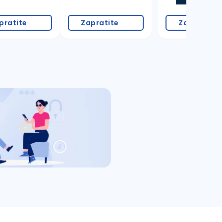
pratite
Zapratite
Zapratite