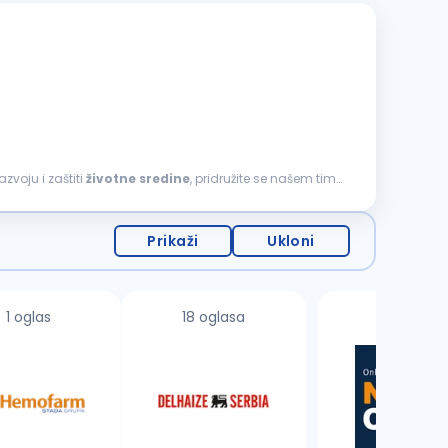
zvoju i zaštiti
životne
sredine
, pridružite se našem timu
Prikaži
Ukloni
1 oglas
18 oglasa