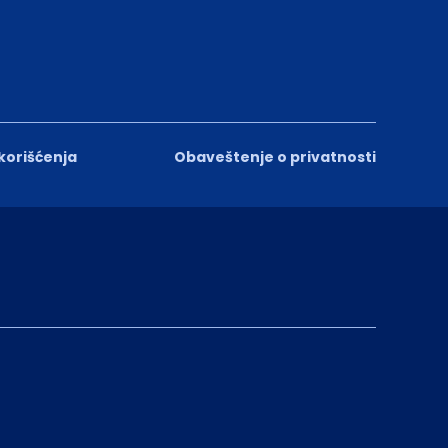
 korišćenja
Obaveštenje o privatnosti