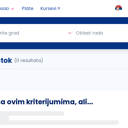
osao
Plate
Kursevi
Oblast rada
rite grad
Oblast rada
stok
(0 rezultata)
ovim kriterijumima, ali...
s putem email-a kada se pojave novi poslovi.