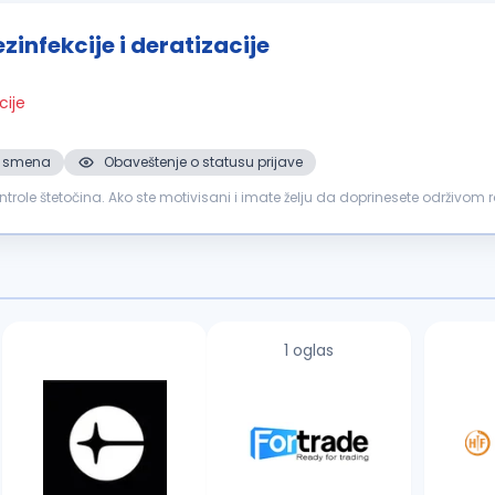
zinfekcije i deratizacije
cije
 2. smena
Obaveštenje o statusu prijave
ontrole štetočina. Ako ste motivisani i imate želju da doprinesete održivom ra
 dezinsekcije...
1 oglas