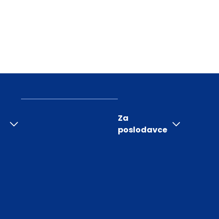
Za
poslodavce