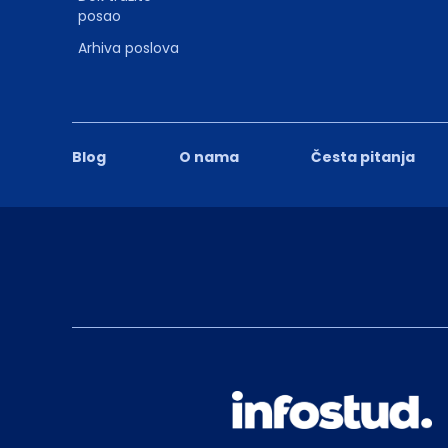
posao
Arhiva poslova
Blog
O nama
Česta pitanja