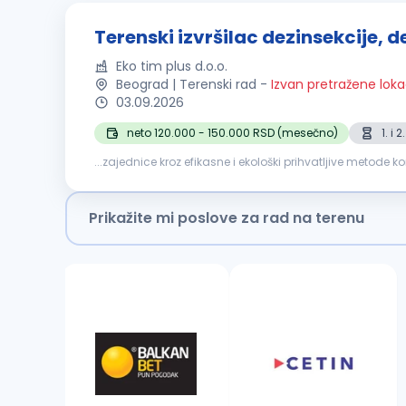
Terenski izvršilac dezinsekcije, de
Eko tim plus d.o.o.
Beograd | Terenski rad
-
Izvan pretražene loka
03.09.2026
neto 120.000 - 150.000 RSD (mesečno)
1. i
...zajednice kroz efikasne i ekološki prihvatljive metode k
u Beogradu. Odgovornosti: Sprovođenje postupaka
Prikažite mi poslove za rad na terenu