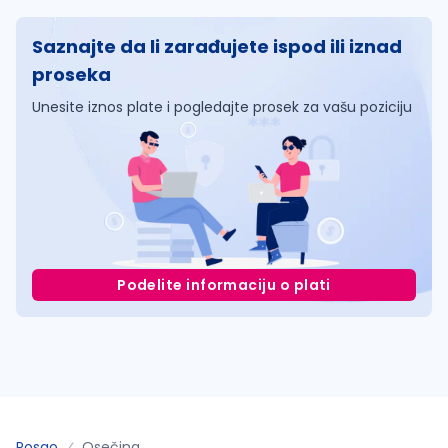
Saznajte da li zarađujete ispod ili iznad
proseka
Unesite iznos plate i pogledajte prosek za vašu poziciju
Podelite informaciju o plati
Posao
Osečina