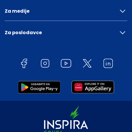
Za medije
Za poslodavce