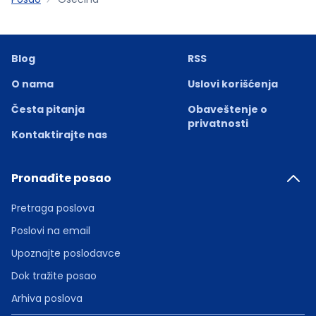
Blog
RSS
O nama
Uslovi korišćenja
Česta pitanja
Obaveštenje o
privatnosti
Kontaktirajte nas
Pronađite posao
Pretraga poslova
Poslovi na email
Upoznajte poslodavce
Dok tražite posao
Arhiva poslova