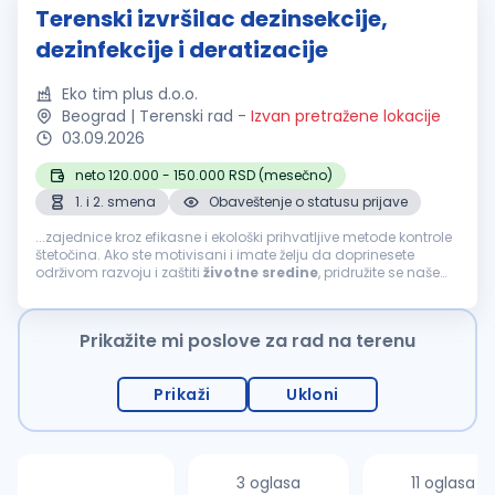
Terenski izvršilac dezinsekcije,
dezinfekcije i deratizacije
Eko tim plus d.o.o.
Beograd | Terenski rad
-
Izvan pretražene lokacije
03.09.2026
neto 120.000 - 150.000 RSD (mesečno)
1. i 2. smena
Obaveštenje o statusu prijave
...zajednice kroz efikasne i ekološki prihvatljive metode kontrole
štetočina. Ako ste motivisani i imate želju da doprinesete
održivom razvoju i zaštiti
životne
sredine
, pridružite se našem
timu u Beogradu. Odgovornosti: Sprovođenje postupaka
dezinsekcije...
Prikažite mi poslove za rad na terenu
Prikaži
Ukloni
3 oglasa
11 oglasa