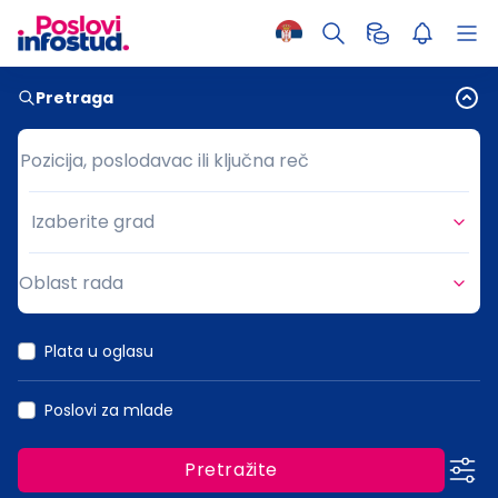
Pretraga
Pozicija, poslodavac ili ključna reč
Pozicija, poslodavac ili ključna reč
Izaberite grad
Grad
Oblast rada
Oblast rada
Plata u oglasu
Poslovi za mlade
Pretražite