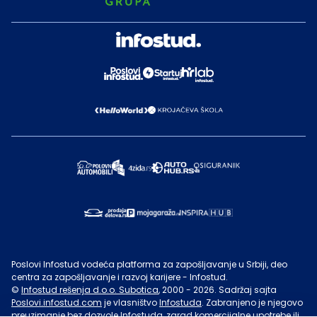
Poslovi Infostud vodeća platforma za zapošljavanje u Srbiji, deo
centra za zapošljavanje i razvoj karijere - Infostud.
©
Infostud rešenja d.o.o. Subotica
, 2000 -
2026
. Sadržaj sajta
Poslovi.infostud.com
je vlasništvo
Infostuda
. Zabranjeno je njegovo
preuzimanje bez dozvole
Infostuda
, zarad komercijalne upotrebe ili