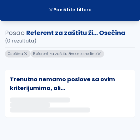
Poništite filtere
Posao
Referent za zaštitu ži... Osečina
(0 rezultata)
Osečina
Referent za zaštitu životne sredine
Trenutno nemamo poslove sa ovim
kriterijumima, ali...
Ako sačuvate ovu pretragu, obavestićemo vas putem 
uvajte pretragu