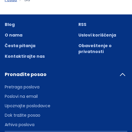
Blog
RSS
O nama
Uslovi korišćenja
Česta pitanja
Obaveštenje o
privatnosti
Kontaktirajte nas
Pronađite posao
Pretraga poslova
Poslovi na email
Upoznajte poslodavce
Dok tražite posao
Arhiva poslova