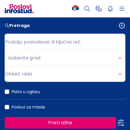
Pretraga
Pozicija, poslodavac ili ključna reč
Pozicija, poslodavac ili ključna reč
Izaberite grad
Grad
Oblast rada
Oblast rada
Plata u oglasu
Poslovi za mlade
Pretražite