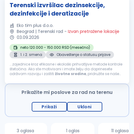
Terenski izvršilac dezinsekcije,
dezinfekcije i deratizacije
Eko tim plus d.o.o.
Beograd | Terenski rad
-
Izvan pretražene lokacije
03.09.2026
neto 120.000 - 150.000 RSD (mesečno)
1. i 2. smena
Obaveštenje o statusu prijave
...zajednice kroz efikasne i ekološki prihvatljive metode kontrole
štetočina. Ako ste motivisani i imate želju da doprinesete
održivom razvoju i zaštiti
životne
sredine
, pridružite se našem
timu u Beogradu. Odgovornosti: Sprovođenje postupaka
dezinsekcije...
Prikažite mi poslove za rad na terenu
Prikaži
Ukloni
3 oglasa
1 oglas
11 oglasa