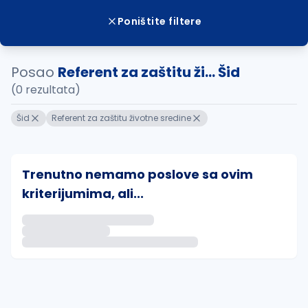
Poništite filtere
Posao
Referent za zaštitu ži... Šid
(0 rezultata)
Šid
Referent za zaštitu životne sredine
Trenutno nemamo poslove sa ovim
kriterijumima, ali...
Ako sačuvate ovu pretragu, obavestićemo vas putem 
uvajte pretragu