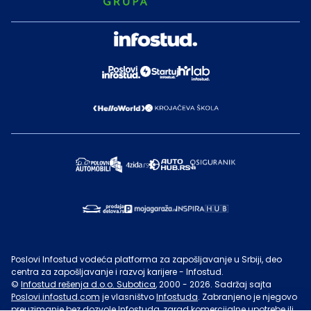
Poslovi Infostud vodeća platforma za zapošljavanje u Srbiji, deo
centra za zapošljavanje i razvoj karijere - Infostud.
©
Infostud rešenja d.o.o. Subotica
, 2000 -
2026
. Sadržaj sajta
Poslovi.infostud.com
je vlasništvo
Infostuda
. Zabranjeno je njegovo
preuzimanje bez dozvole
Infostuda
, zarad komercijalne upotrebe ili