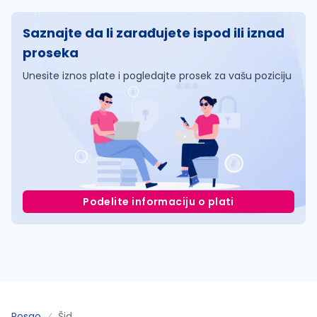
Saznajte da li zarađujete ispod ili iznad
proseka
Unesite iznos plate i pogledajte prosek za vašu poziciju
Podelite informaciju o plati
Posao
Šid