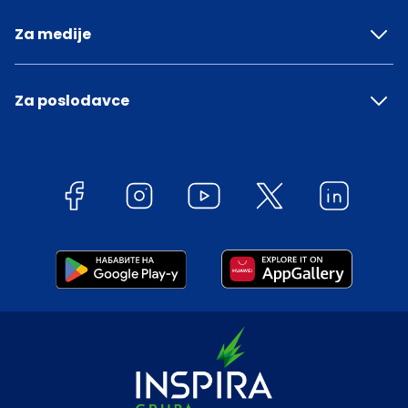
Za medije
Za poslodavce