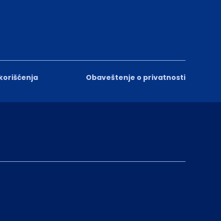
 korišćenja
Obaveštenje o privatnosti