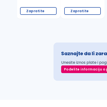
Zapratite
Zapratite
Saznajte da li zara
Unesite iznos plate i pog
Podelite informaciju o 