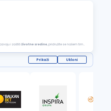
zvoju i zaštiti
životne
sredine
, pridružite se našem timu
Prikaži
Ukloni
3 oglasa