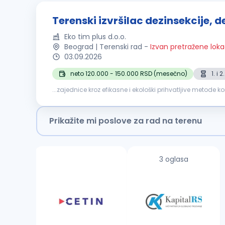
Terenski izvršilac dezinsekcije, de
Eko tim plus d.o.o.
Beograd | Terenski rad
-
Izvan pretražene loka
03.09.2026
neto 120.000 - 150.000 RSD (mesečno)
1. i
...zajednice kroz efikasne i ekološki prihvatljive metode k
u Beogradu. Odgovornosti: Sprovođenje postupaka
Prikažite mi poslove za rad na terenu
3 oglasa