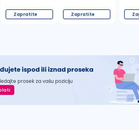
Zapratite
Zapratite
Za
đujete ispod ili iznad proseka
ledajte prosek za vašu poziciju
plati