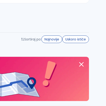
Sortiraj po:
Najnovije
Uskoro ističe