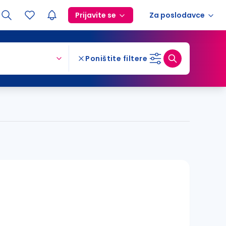
Prijavite se
Za poslodavce
Poništite filtere