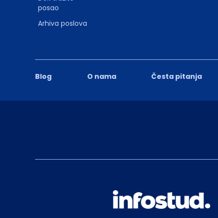
posao
Arhiva poslova
Blog
O nama
Česta pitanja