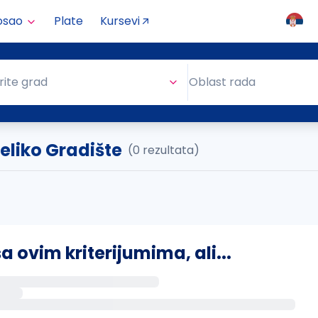
osao
Plate
Kursevi
Oblast rada
rite grad
Oblast rada
 Veliko Gradište
(0 rezultata)
ovim kriterijumima, ali...
s putem email-a kada se pojave novi poslovi.