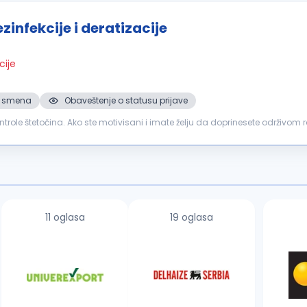
zinfekcije i deratizacije
cije
 2. smena
Obaveštenje o statusu prijave
ontrole štetočina. Ako ste motivisani i imate želju da doprinesete održivom ra
 dezinsekcije...
11 oglasa
19 oglasa