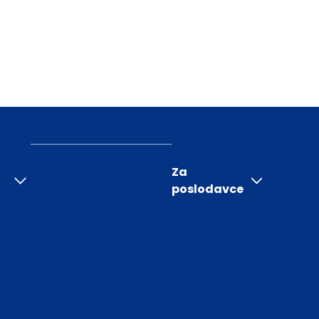
Za
poslodavce