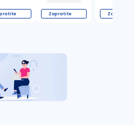
pratite
Zapratite
Zapratite