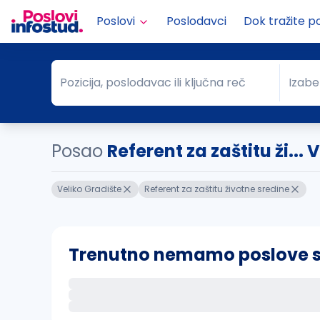
Poslovi
Poslodavci
Dok tražite p
Pozicija, poslodavac ili ključna reč
Izabe
Pozicija, poslodavac ili ključna reč
Grad
Posao
Referent za zaštitu ži...
Veliko Gradište
Referent za zaštitu životne sredine
Trenutno nemamo poslove sa 
Ako sačuvate ovu pretragu, obavestićemo va