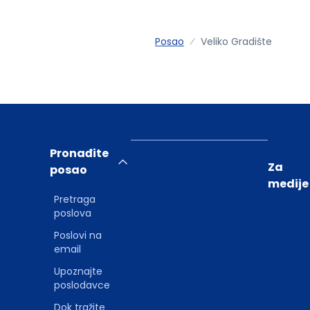
Posao
Veliko Gradište
Pronađite
Za
posao
medije
Pretraga
poslova
Poslovi na
email
Upoznajte
poslodavce
Dok tražite