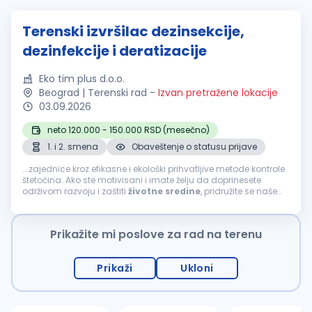
Terenski izvršilac dezinsekcije,
dezinfekcije i deratizacije
Eko tim plus d.o.o.
Beograd | Terenski rad
-
Izvan pretražene lokacije
03.09.2026
neto 120.000 - 150.000 RSD (mesečno)
1. i 2. smena
Obaveštenje o statusu prijave
...zajednice kroz efikasne i ekološki prihvatljive metode kontrole
štetočina. Ako ste motivisani i imate želju da doprinesete
održivom razvoju i zaštiti
životne
sredine
, pridružite se našem
timu u Beogradu. Odgovornosti: Sprovođenje postupaka
dezinsekcije...
Prikažite mi poslove za rad na terenu
Prikaži
Ukloni