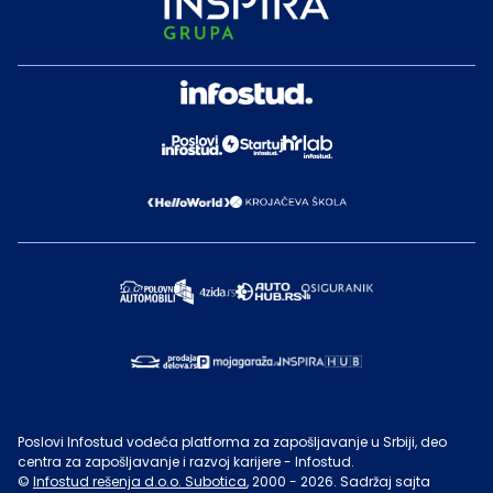
Poslovi Infostud vodeća platforma za zapošljavanje u Srbiji, deo
centra za zapošljavanje i razvoj karijere - Infostud.
©
Infostud rešenja d.o.o. Subotica
, 2000 -
2026
. Sadržaj sajta