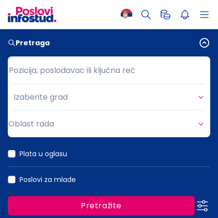
Pretraga
Pozicija, poslodavac ili ključna reč
Pozicija, poslodavac ili ključna reč
Izaberite grad
Grad
Oblast rada
Oblast rada
Plata u oglasu
Poslovi za mlade
Pretražite