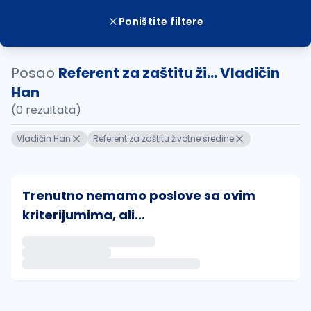
Poništite filtere
Posao
Referent za zaštitu ži... Vladičin
Han
(0 rezultata)
Vladičin Han
Referent za zaštitu životne sredine
Trenutno nemamo poslove sa ovim
kriterijumima, ali...
Ako sačuvate ovu pretragu, obavestićemo vas putem 