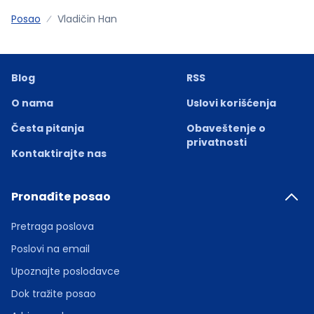
Posao
Vladičin Han
Blog
RSS
O nama
Uslovi korišćenja
Česta pitanja
Obaveštenje o
privatnosti
Kontaktirajte nas
Pronađite posao
Pretraga poslova
Poslovi na email
Upoznajte poslodavce
Dok tražite posao