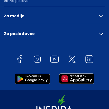
Arhiva poslova
Za medije
Za poslodavce