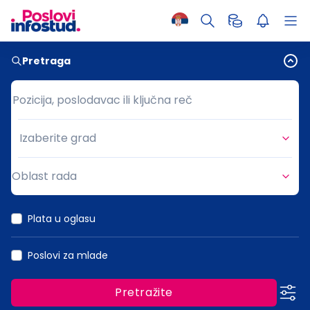
Pretraga
Pozicija, poslodavac ili ključna reč
Pozicija, poslodavac ili ključna reč
Izaberite grad
Grad
Oblast rada
Oblast rada
Plata u oglasu
Poslovi za mlade
Pretražite