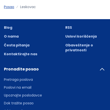
Posao
Leskovac
Blog
RSS
O nama
Uslovi korišćenja
Česta pitanja
Obaveštenje o
privatnosti
Kontaktirajte nas
Pronađite posao
Pretraga poslova
Poslovi na email
Upoznajte poslodavce
Dok tražite posao