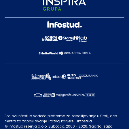
Poslovi Infostud vodeća platforma za zapošljavanje u Srbiji, deo
centra za zapošljavanje i razvoj karijere - Infostud.
©
Infostud rešenja d.o.o. Subotica
, 2000 -
2026
. Sadržaj sajta