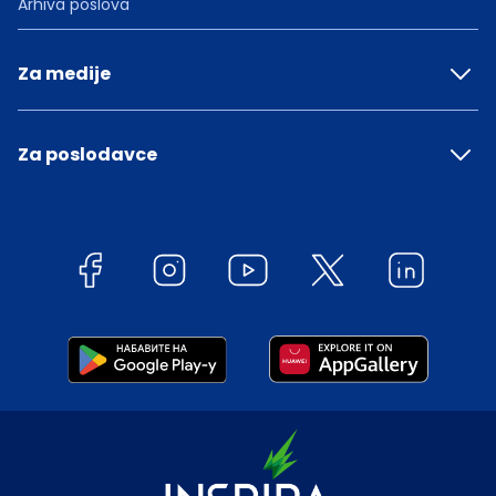
Arhiva poslova
Za medije
Za poslodavce