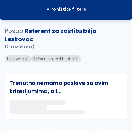
Poništite filtere
Posao
Referent za zaštitu bilja
Leskovac
(0 rezultata)
Leskovac
Referent za zaštitu bilja
Trenutno nemamo poslove sa ovim
kriterijumima, ali...
Ako sačuvate ovu pretragu, obavestićemo vas putem 