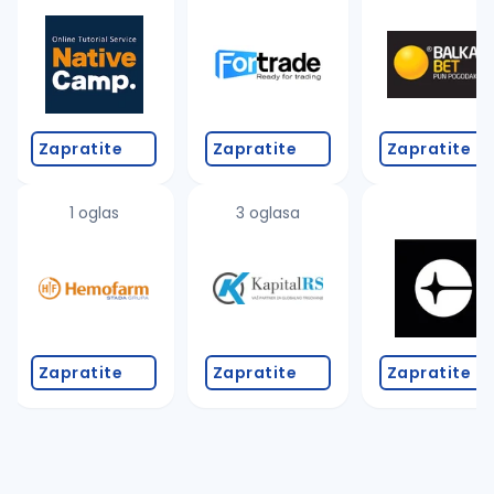
Takođe možete da:
proverite pravopisne greške (koristite č, ć, š, đ, ž,
povećajte radijus za odabrani grad
promenite odabrane filtere pretrage
Zapratite
Zapratite
Zapratite
1 oglas
3 oglasa
Zapratite
Zapratite
Zapratite