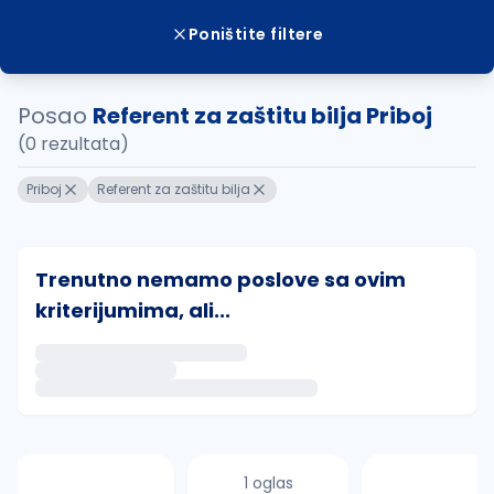
Poništite filtere
Posao
Referent za zaštitu bilja Priboj
(0 rezultata)
Priboj
Referent za zaštitu bilja
Trenutno nemamo poslove sa ovim
kriterijumima, ali...
Ako sačuvate ovu pretragu, obavestićemo vas putem 
uvajte pretragu
1 oglas