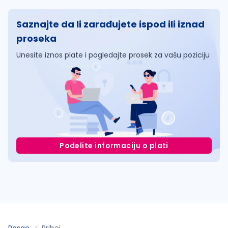
Saznajte da li zarađujete ispod ili iznad
proseka
Unesite iznos plate i pogledajte prosek za vašu poziciju
Podelite informaciju o plati
Posao
Priboj