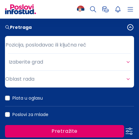
Pretraga
Pozicija, poslodavac ili ključna reč
Pozicija, poslodavac ili ključna reč
Izaberite grad
Grad
Oblast rada
Oblast rada
Plata u oglasu
Poslovi za mlade
Pretražite