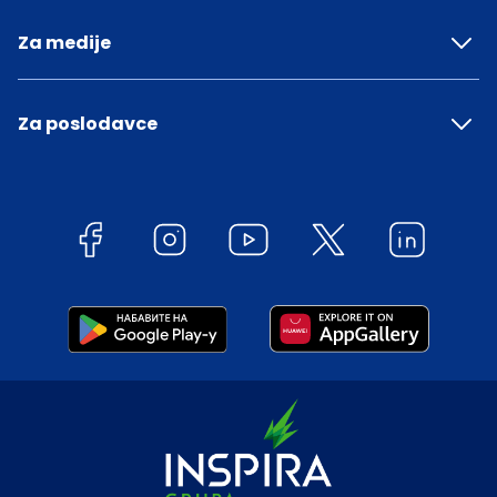
Za medije
Za poslodavce