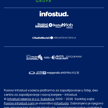
Poslovi Infostud vodeća platforma za zapošljavanje u Srbiji, deo
centra za zapošljavanje i razvoj karijere - Infostud.
©
Infostud rešenja d.o.o. Subotica
, 2000 -
2026
. Sadržaj sajta
Poslovi.infostud.com
je vlasništvo
Infostuda
. Zabranjeno je njegovo
preuzimanje bez dozvole
Infostuda
, zarad komercijalne upotrebe ili