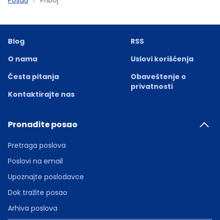
Blog
RSS
O nama
Uslovi korišćenja
Česta pitanja
Obaveštenje o
privatnosti
Kontaktirajte nas
Pronađite posao
Pretraga poslova
Poslovi na email
Upoznajte poslodavce
Dok tražite posao
Arhiva poslova