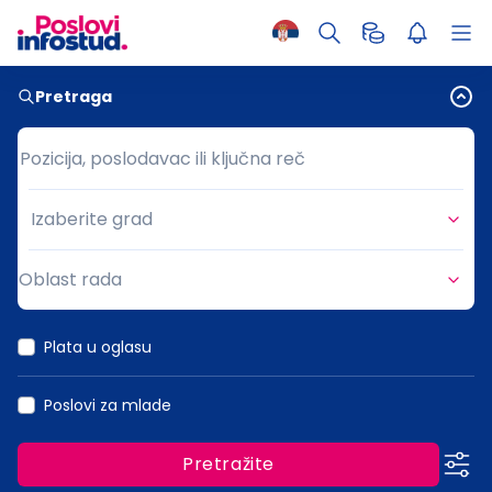
Pretraga
Pozicija, poslodavac ili ključna reč
Pozicija, poslodavac ili ključna reč
Izaberite grad
Grad
Oblast rada
Oblast rada
Plata u oglasu
Poslovi za mlade
Pretražite