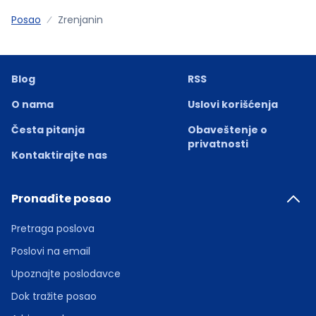
Posao
Zrenjanin
Blog
RSS
O nama
Uslovi korišćenja
Česta pitanja
Obaveštenje o
privatnosti
Kontaktirajte nas
Pronađite posao
Pretraga poslova
Poslovi na email
Upoznajte poslodavce
Dok tražite posao