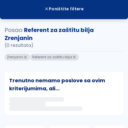
Poništite filtere
Posao
Referent za zaštitu bilja
Zrenjanin
(0 rezultata)
Zrenjanin
Referent za zaštitu bilja
Trenutno nemamo poslove sa ovim
kriterijumima, ali...
Ako sačuvate ovu pretragu, obavestićemo vas putem 