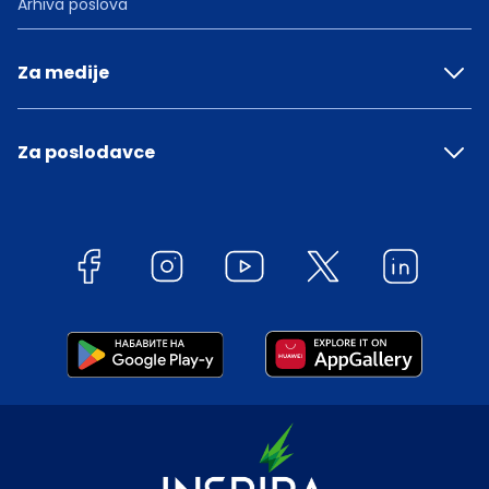
Arhiva poslova
Za medije
Za poslodavce