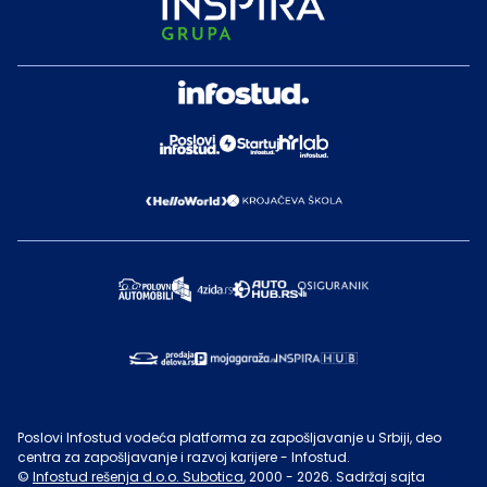
Poslovi Infostud vodeća platforma za zapošljavanje u Srbiji, deo
centra za zapošljavanje i razvoj karijere - Infostud.
©
Infostud rešenja d.o.o. Subotica
, 2000 -
2026
. Sadržaj sajta