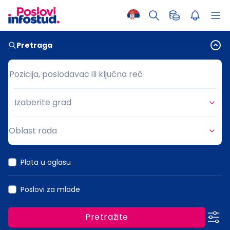
Pretraga
Pozicija, poslodavac ili ključna reč
Pozicija, poslodavac ili ključna reč
Izaberite grad
Grad
Oblast rada
Oblast rada
Plata u oglasu
Poslovi za mlade
Pretražite