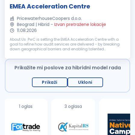
EMEA Acceleration Centre
PricewaterhouseCoopers d.o.o.
Beograd | Hibrid
-
Izvan pretražene lokacije
11.08.2026
About Us PwC is setting the EMEA Acceleration Centre with a
goal to refine how audit services are delivered - by breaking
down geographical barriers and enabling talented
professionals to work on complex, multinational financial
audit engagements wi...
Prikažite mi poslove za hibridni model rada
Prikaži
Ukloni
1 oglas
3 oglasa