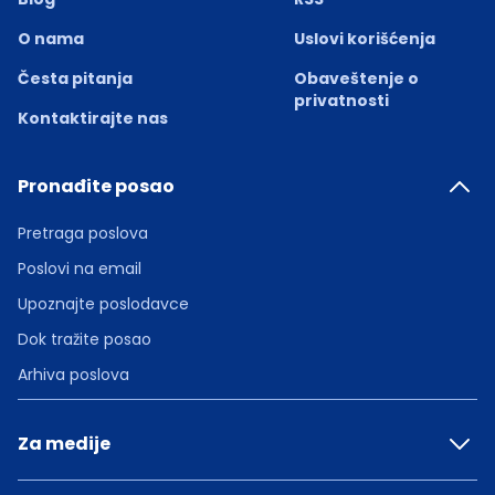
O nama
Uslovi korišćenja
Česta pitanja
Obaveštenje o
privatnosti
Kontaktirajte nas
Pronađite posao
Pretraga poslova
Poslovi na email
Upoznajte poslodavce
Dok tražite posao
Arhiva poslova
Za medije