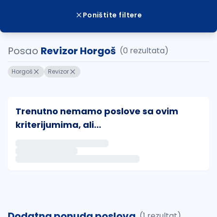
Poništite filtere
Posao
Revizor Horgoš
(0 rezultata)
Horgoš
Revizor
Trenutno nemamo poslove sa ovim
kriterijumima, ali...
Ako sačuvate ovu pretragu, obavestićemo vas putem 
uvajte pretragu
Dodatna ponuda poslova
(1 rezultat)