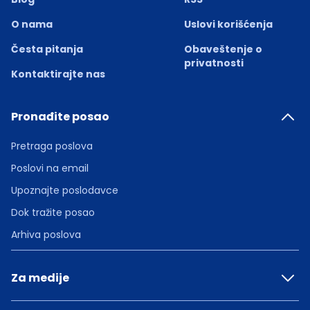
O nama
Uslovi korišćenja
Česta pitanja
Obaveštenje o
privatnosti
Kontaktirajte nas
Pronađite posao
Pretraga poslova
Poslovi na email
Upoznajte poslodavce
Dok tražite posao
Arhiva poslova
Za medije