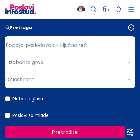
Pretraga
Pozicija, poslodavac ili ključna reč
Pozicija, poslodavac ili ključna reč
Izaberite grad
Grad
Oblast rada
Oblast rada
Plata u oglasu
Poslovi za mlade
Pretražite