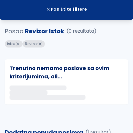
Poništite filtere
Posao
Revizor Istok
(0 rezultata)
Istok
Revizor
Trenutno nemamo poslove sa ovim
kriterijumima, ali...
Ako sačuvate ovu pretragu, obavestićemo vas putem 
uvajte pretragu
Dodatna ponuda poslova
(1 rezultat)