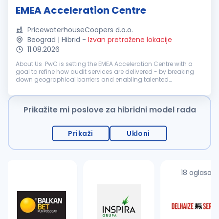
EMEA Acceleration Centre
PricewaterhouseCoopers d.o.o.
Beograd | Hibrid
-
Izvan pretražene lokacije
11.08.2026
About Us PwC is setting the EMEA Acceleration Centre with a
goal to refine how audit services are delivered - by breaking
down geographical barriers and enabling talented
professionals to work on complex, multinational financial
audit engagements wi...
Prikažite mi poslove za hibridni model rada
Prikaži
Ukloni
18 oglasa