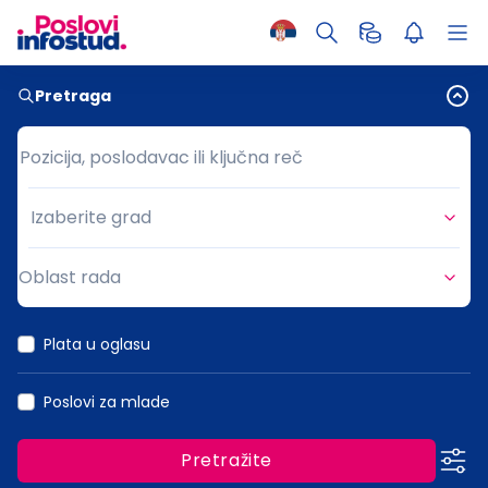
Pretraga
Pozicija, poslodavac ili ključna reč
Pozicija, poslodavac ili ključna reč
Izaberite grad
Grad
Oblast rada
Oblast rada
Plata u oglasu
Poslovi za mlade
Pretražite