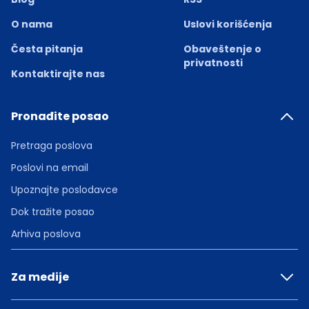
O nama
Uslovi korišćenja
Česta pitanja
Obaveštenje o
privatnosti
Kontaktirajte nas
Pronađite posao
Pretraga poslova
Poslovi na email
Upoznajte poslodavce
Dok tražite posao
Arhiva poslova
Za medije