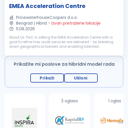
EMEA Acceleration Centre
PricewaterhouseCoopers d.o.o.
Beograd | Hibrid
-
Izvan pretražene lokacije
11.08.2026
About Us PwC is setting the EMEA Acceleration Centre with a
goal to refine how audit services are delivered - by breaking
down geographical barriers and enabling talented
professionals to work on complex, multinational financial
audit engagements wi...
Prikažite mi poslove za hibridni model rada
Prikaži
Ukloni
3 oglasa
1 oglas