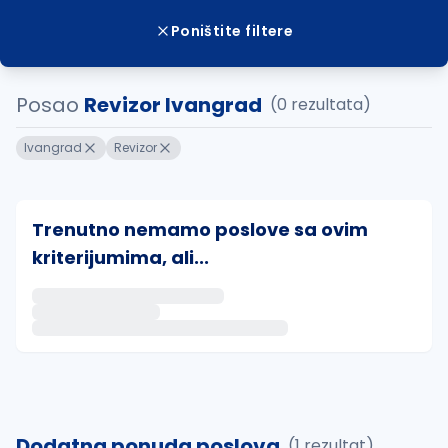
Poništite filtere
Posao
Revizor Ivangrad
(0 rezultata)
Ivangrad
Revizor
Trenutno nemamo poslove sa ovim
kriterijumima, ali...
Ako sačuvate ovu pretragu, obavestićemo vas putem 
uvajte pretragu
Dodatna ponuda poslova
(1 rezultat)