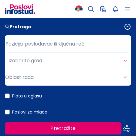
Pretraga
Pozicija, poslodavac ili ključna reč
Pozicija, poslodavac ili ključna reč
Izaberite grad
Grad
Oblast rada
Oblast rada
Plata u oglasu
Poslovi za mlade
Pretražite