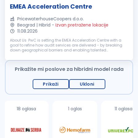
EMEA Acceleration Centre
PricewaterhouseCoopers d.o.o.
Beograd | Hibrid
-
Izvan pretražene lokacije
11.08.2026
About Us PwC is setting the EMEA Acceleration Centre with a
goal to refine how audit services are delivered - by breaking
down geographical barriers and enabling talented
professionals to work on complex, multinational financial
audit engagements wi...
Prikažite mi poslove za hibridni model rada
Prikaži
Ukloni
18 oglasa
1 oglas
11 oglasa