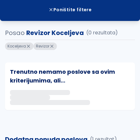
Poništite filtere
Posao
Revizor Koceljeva
(0 rezultata)
Koceljeva
Revizor
Trenutno nemamo poslove sa ovim
kriterijumima, ali...
Ako sačuvate ovu pretragu, obavestićemo vas putem 
uvajte pretragu
Dodatna ponuda poslova
(1 rezultat)