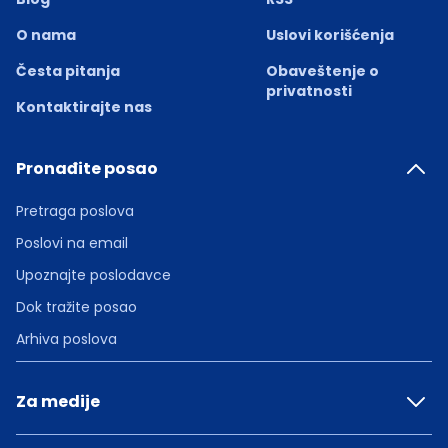
O nama
Uslovi korišćenja
Česta pitanja
Obaveštenje o
privatnosti
Kontaktirajte nas
Pronađite posao
Pretraga poslova
Poslovi na email
Upoznajte poslodavce
Dok tražite posao
Arhiva poslova
Za medije