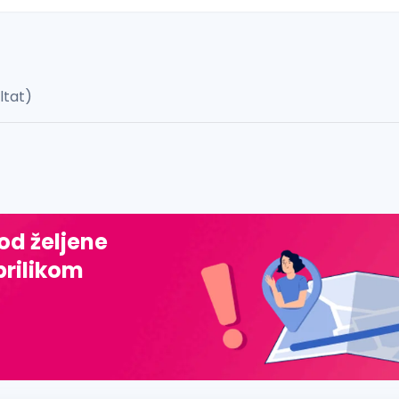
ultat)
 š, đ, ž, dž)
 od željene
prilikom