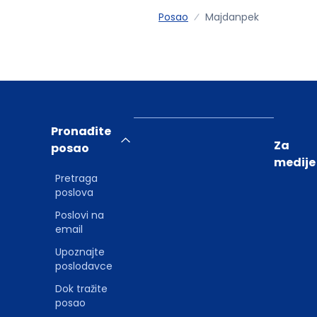
Posao
Majdanpek
Pronađite
Za
posao
medije
Pretraga
poslova
Poslovi na
email
Upoznajte
poslodavce
Dok tražite
posao