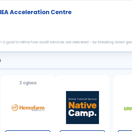
EMEA Acceleration Centre
th a goal to refine how audit services are delivered - by breaking down g
ements wi...
a
3 oglasa