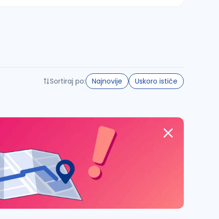
Sortiraj po:
Najnovije
Uskoro ističe