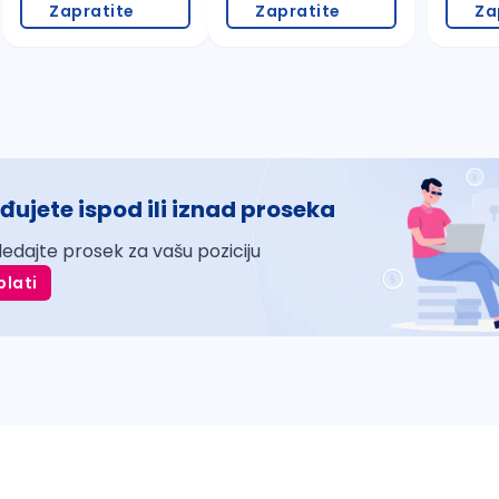
Zapratite
Zapratite
Za
đujete ispod ili iznad proseka
ledajte prosek za vašu poziciju
plati