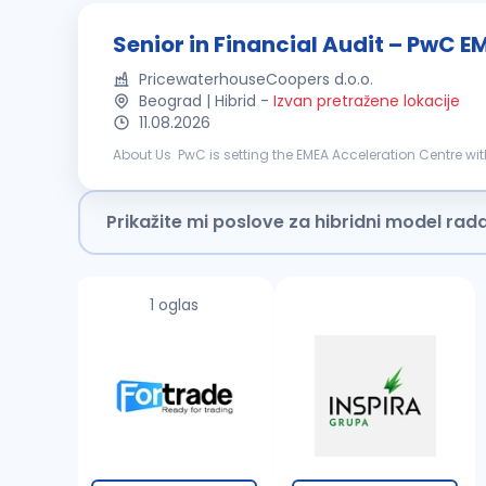
Senior in Financial Audit – PwC 
PricewaterhouseCoopers d.o.o.
Beograd | Hibrid
-
Izvan pretražene lokacije
11.08.2026
About Us PwC is setting the EMEA Acceleration Centre wi
to work on complex, multinational financial audit engag
Prikažite mi poslove za hibridni model rad
1 oglas