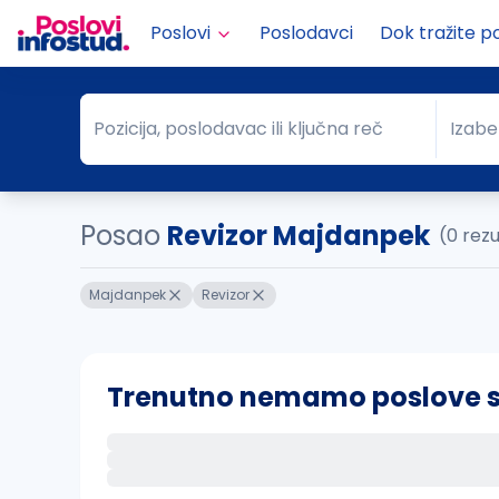
Poslovi
Poslodavci
Dok tražite p
Pozicija, poslodavac ili ključna reč
Izabe
Pozicija, poslodavac ili ključna reč
Grad
Posao
Revizor Majdanpek
(0 rez
Majdanpek
Revizor
Trenutno nemamo poslove sa 
Ako sačuvate ovu pretragu, obavestićemo va