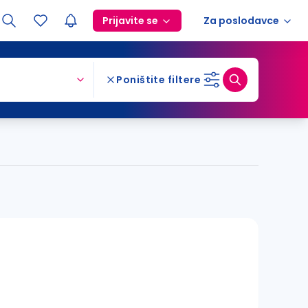
Prijavite se
Za poslodavce
Poništite filtere