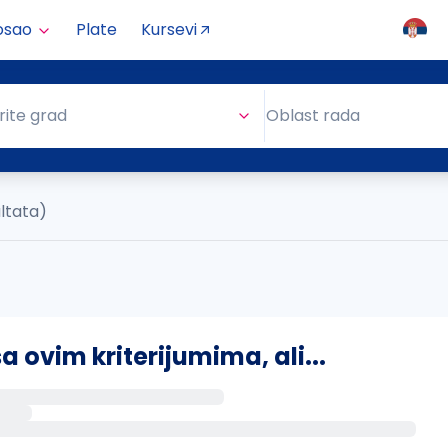
osao
Plate
Kursevi
Oblast rada
rite grad
Oblast rada
ultata)
ovim kriterijumima, ali...
s putem email-a kada se pojave novi poslovi.