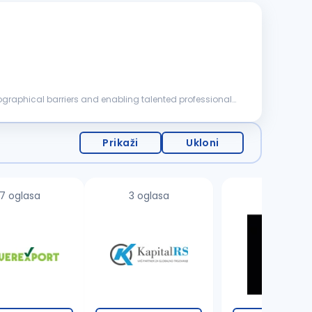
eographical barriers and enabling talented professionals
Prikaži
Ukloni
7 oglasa
3 oglasa