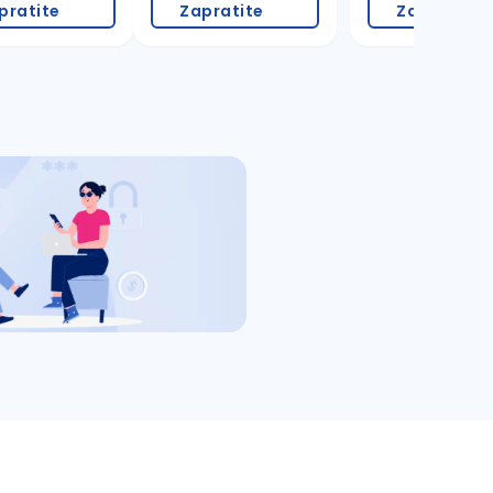
pratite
Zapratite
Zapratite