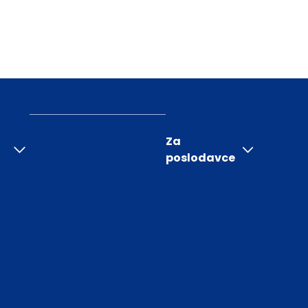
Za
poslodavce