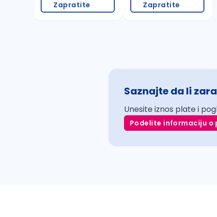
Zapratite
Zapratite
Saznajte da li zara
Unesite iznos plate i pog
Podelite informaciju o 