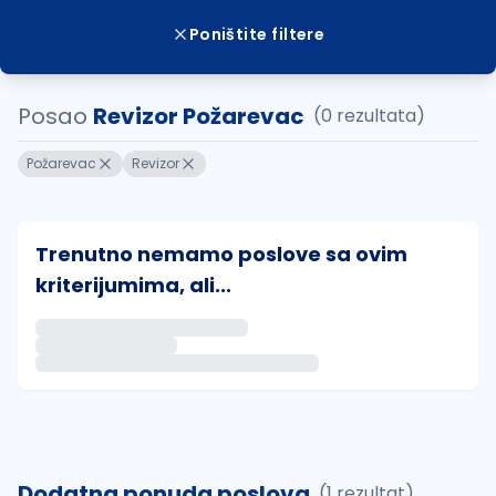
Poništite filtere
Posao
Revizor Požarevac
(0 rezultata)
Požarevac
Revizor
Trenutno nemamo poslove sa ovim
kriterijumima, ali...
Ako sačuvate ovu pretragu, obavestićemo vas putem 
uvajte pretragu
Dodatna ponuda poslova
(1 rezultat)