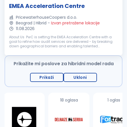
EMEA Acceleration Centre
PricewaterhouseCoopers d.o.o.
Beograd | Hibrid
-
Izvan pretražene lokacije
11.08.2026
About Us PwC is setting the EMEA Acceleration Centre with a
goal to refine how audit services are delivered - by breaking
down geographical barriers and enabling talented
professionals to work on complex, multinational financial
audit engagements wi...
Prikažite mi poslove za hibridni model rada
Prikaži
Ukloni
18 oglasa
1 oglas