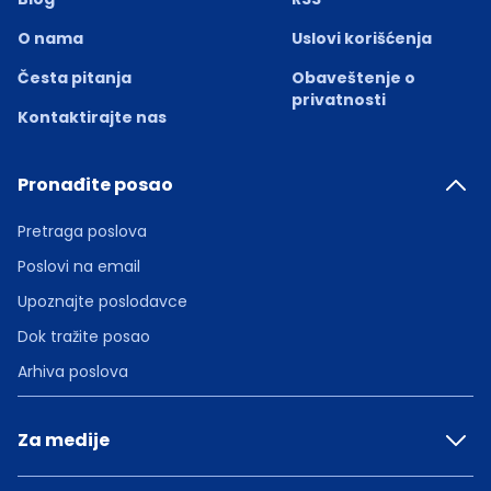
O nama
Uslovi korišćenja
Česta pitanja
Obaveštenje o
privatnosti
Kontaktirajte nas
Pronađite posao
Pretraga poslova
Poslovi na email
Upoznajte poslodavce
Dok tražite posao
Arhiva poslova
Za medije