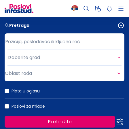
Pretraga
Pozicija, poslodavac ili ključna reč
Pozicija, poslodavac ili ključna reč
Izaberite grad
Grad
Oblast rada
Oblast rada
Plata u oglasu
Poslovi za mlade
Pretražite