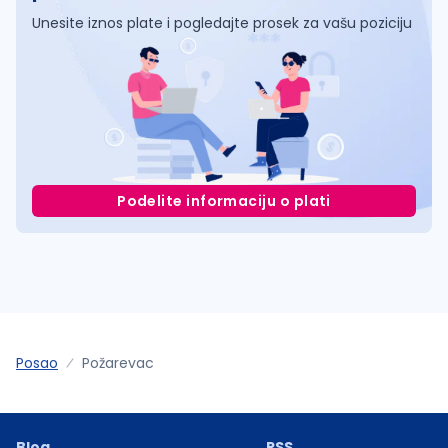
Unesite iznos plate i pogledajte prosek za vašu poziciju
Podelite informaciju o plati
Posao
Požarevac
Blog
RSS