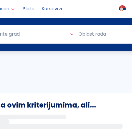
osao
Plate
Kursevi
Oblast rada
rite grad
Oblast rada
)
ovim kriterijumima, ali...
s putem email-a kada se pojave novi poslovi.