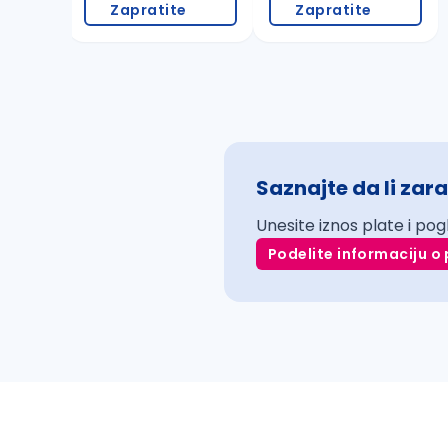
Zapratite
Zapratite
Saznajte da li zara
Unesite iznos plate i pog
Podelite informaciju o 