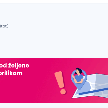
ultat)
 š, đ, ž, dž)
 od željene
prilikom