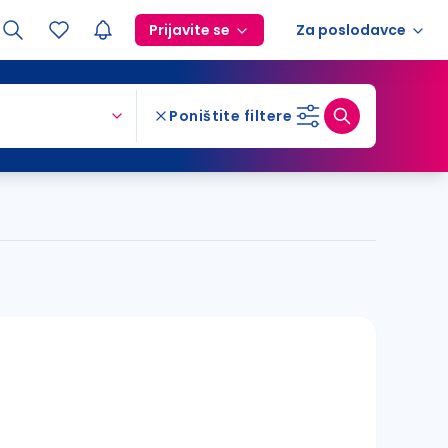
Prijavite se
Za poslodavce
Poništite filtere