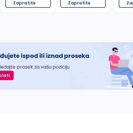
Zapratite
Zapratite
Za
đujete ispod ili iznad proseka
ledajte prosek za vašu poziciju
plati