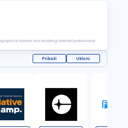
eographical barriers and enabling talented professionals
Prikaži
Ukloni
1 oglas