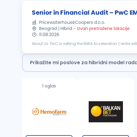
Senior in Financial Audit – PwC 
PricewaterhouseCoopers d.o.o.
Beograd | Hibrid
-
Izvan pretražene lokacije
11.08.2026
About Us PwC is setting the EMEA Acceleration Centre wi
to work on complex, multinational financial audit engag
Prikažite mi poslove za hibridni model rad
1 oglas