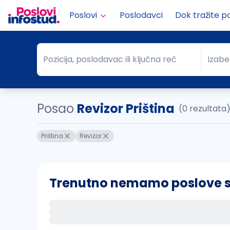
Poslovi
Poslodavci
Dok tražite p
Pozicija, poslodavac ili ključna reč
Izabe
Pozicija, poslodavac ili ključna reč
Grad
Posao
Revizor Priština
(0 rezultata
Priština
Revizor
Trenutno nemamo poslove sa 
Ako sačuvate ovu pretragu, obavestićemo va