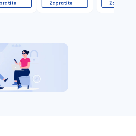
pratite
Zapratite
Zapratite