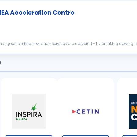
EMEA Acceleration Centre
th a goal to refine how audit services are delivered - by breaking down g
ements wi...
a