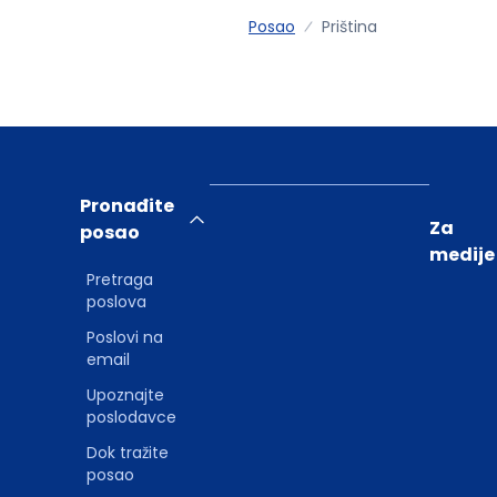
Posao
Priština
Pronađite
Za
posao
medije
Pretraga
poslova
Poslovi na
email
Upoznajte
poslodavce
Dok tražite
posao