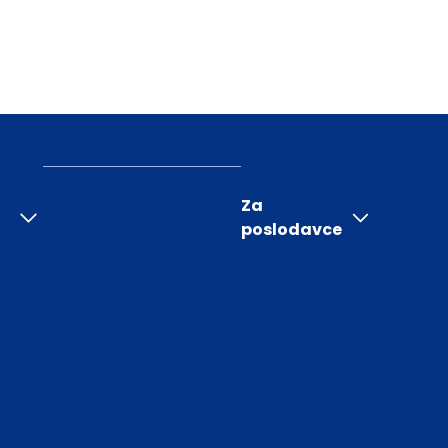
Za
poslodavce