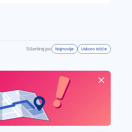
Sortiraj po:
Najnovije
Uskoro ističe