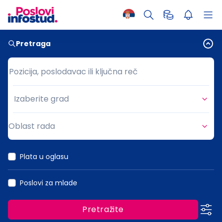
Pretraga
Pozicija, poslodavac ili ključna reč
Pozicija, poslodavac ili ključna reč
Izaberite grad
Grad
Oblast rada
Oblast rada
Plata u oglasu
Poslovi za mlade
Pretražite