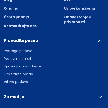
O nama
Uslovi korišćenja
Česta pitanja
Obaveštenje o
privatnosti
Kontaktirajte nas
Pronađite posao
Pretraga poslova
Poslovi na email
Upoznajte poslodavce
Dok tražite posao
Arhiva poslova
Za medije