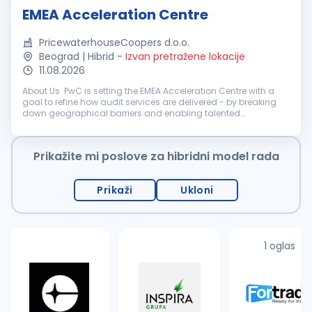
EMEA Acceleration Centre
PricewaterhouseCoopers d.o.o.
Beograd | Hibrid
-
Izvan pretražene lokacije
11.08.2026
About Us PwC is setting the EMEA Acceleration Centre with a
goal to refine how audit services are delivered - by breaking
down geographical barriers and enabling talented
professionals to work on complex, multinational financial
audit engagements wi...
Prikažite mi poslove za hibridni model rada
Prikaži
Ukloni
1 oglas