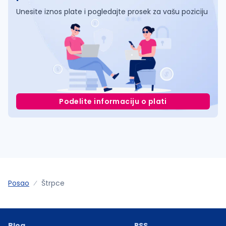
Unesite iznos plate i pogledajte prosek za vašu poziciju
Podelite informaciju o plati
Posao
Štrpce
Blog
RSS