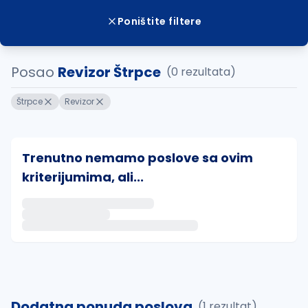
Poništite filtere
Posao
Revizor Štrpce
(0 rezultata)
Štrpce
Revizor
Trenutno nemamo poslove sa ovim
kriterijumima, ali...
Ako sačuvate ovu pretragu, obavestićemo vas putem 
uvajte pretragu
Dodatna ponuda poslova
(1 rezultat)