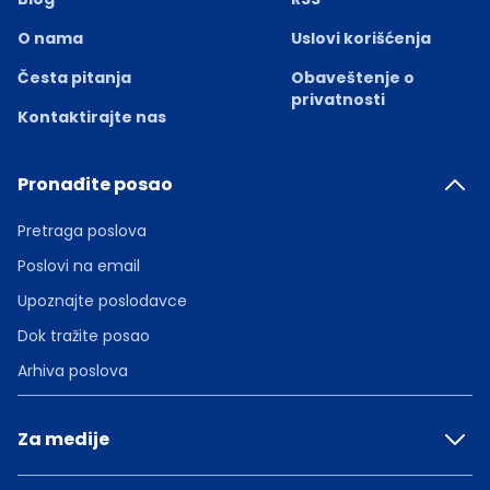
O nama
Uslovi korišćenja
Česta pitanja
Obaveštenje o
privatnosti
Kontaktirajte nas
Pronađite posao
Pretraga poslova
Poslovi na email
Upoznajte poslodavce
Dok tražite posao
Arhiva poslova
Za medije