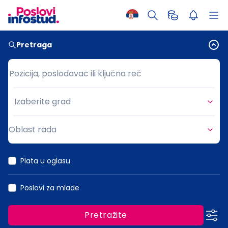
Pretraga
Pozicija, poslodavac ili ključna reč
Pozicija, poslodavac ili ključna reč
Izaberite grad
Grad
Oblast rada
Oblast rada
Plata u oglasu
Poslovi za mlade
Pretražite