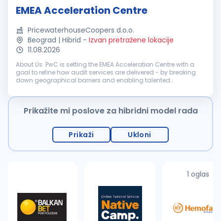
EMEA Acceleration Centre
PricewaterhouseCoopers d.o.o.
Beograd | Hibrid
-
Izvan pretražene lokacije
11.08.2026
About Us PwC is setting the EMEA Acceleration Centre with a
goal to refine how audit services are delivered - by breaking
down geographical barriers and enabling talented
professionals to work on complex, multinational financial
audit engagements wi...
Prikažite mi poslove za hibridni model rada
Prikaži
Ukloni
1 oglas