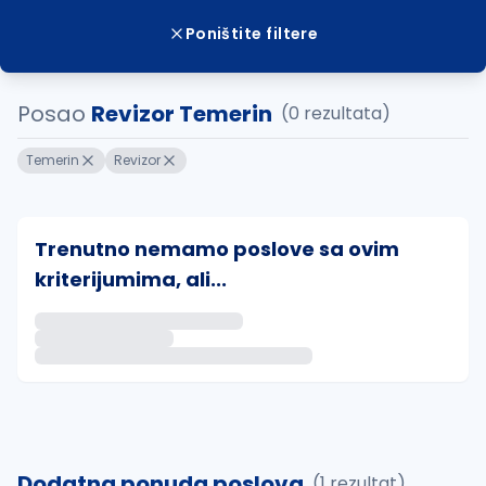
Poništite filtere
Posao
Revizor Temerin
(0 rezultata)
Temerin
Revizor
Trenutno nemamo poslove sa ovim
kriterijumima, ali...
Ako sačuvate ovu pretragu, obavestićemo vas putem 
uvajte pretragu
Dodatna ponuda poslova
(1 rezultat)