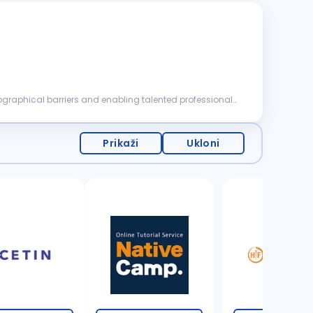
eographical barriers and enabling talented professionals
Prikaži
Ukloni
1 oglas