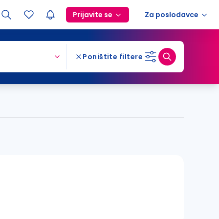
Prijavite se
Za poslodavce
Poništite filtere