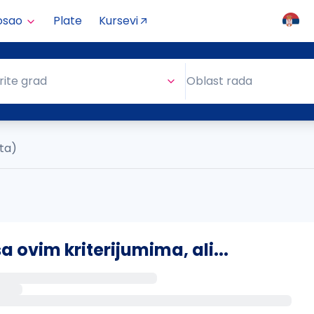
osao
Plate
Kursevi
Oblast rada
rite grad
Oblast rada
ata)
ovim kriterijumima, ali...
s putem email-a kada se pojave novi poslovi.