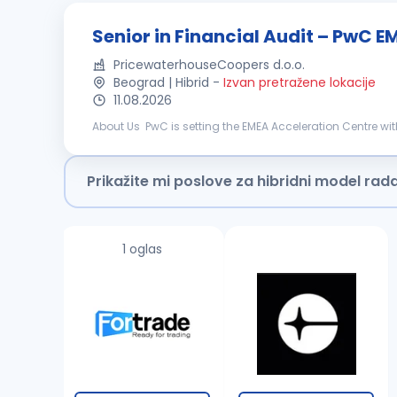
Senior in Financial Audit – PwC 
PricewaterhouseCoopers d.o.o.
Beograd | Hibrid
-
Izvan pretražene lokacije
11.08.2026
About Us PwC is setting the EMEA Acceleration Centre wi
to work on complex, multinational financial audit engag
Prikažite mi poslove za hibridni model rad
1 oglas