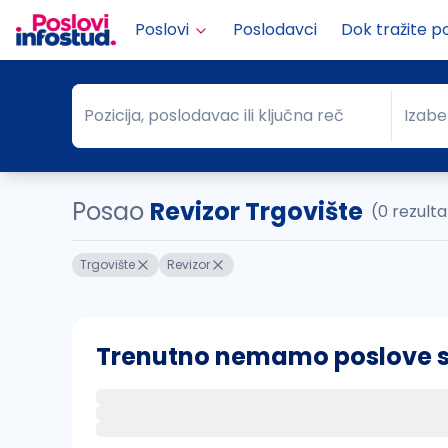
Poslovi
Poslodavci
Dok tražite p
Pozicija, poslodavac ili ključna reč
Izabe
Pozicija, poslodavac ili ključna reč
Grad
Posao
Revizor Trgovište
(0 rezult
Trgovište
Revizor
Trenutno nemamo poslove sa 
Ako sačuvate ovu pretragu, obavestićemo va