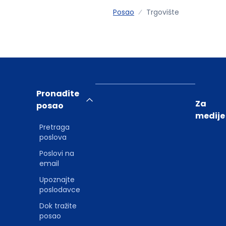
Posao
Trgovište
Pronađite
Za
posao
medije
Pretraga
poslova
Poslovi na
email
Upoznajte
poslodavce
Dok tražite
posao