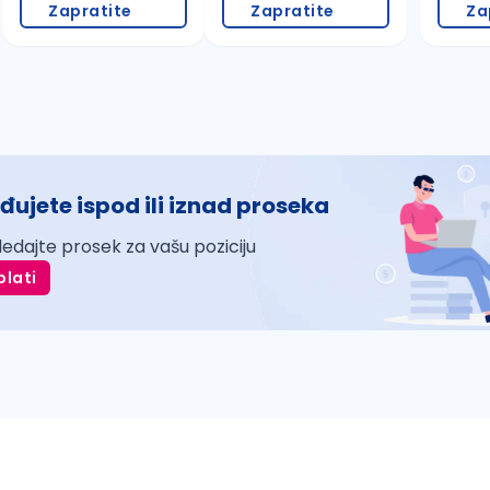
Zapratite
Zapratite
Za
đujete ispod ili iznad proseka
ledajte prosek za vašu poziciju
plati