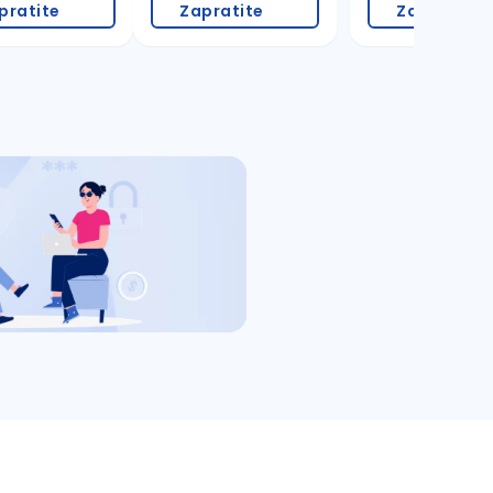
pratite
Zapratite
Zapratite