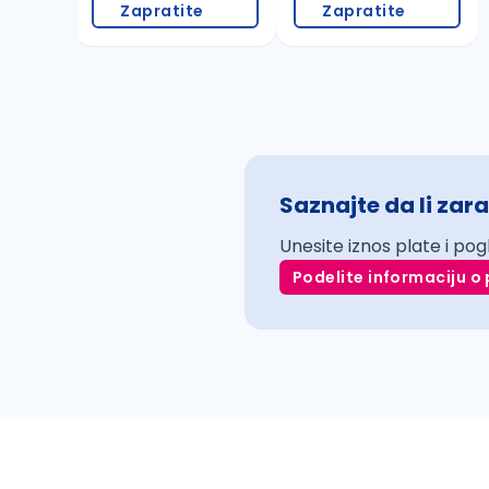
Zapratite
Zapratite
Saznajte da li zara
Unesite iznos plate i pog
Podelite informaciju o 