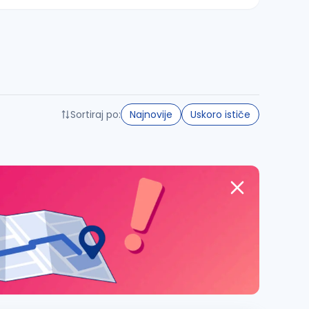
Sortiraj po:
Najnovije
Uskoro ističe