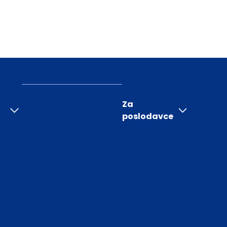
Za
poslodavce