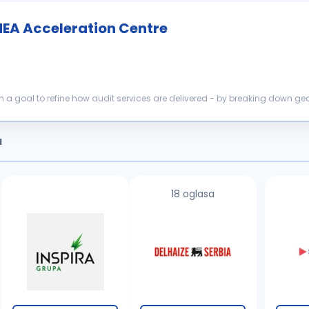
EMEA Acceleration Centre
th a goal to refine how audit services are delivered - by breaking down g
ements wi...
a
18 oglasa