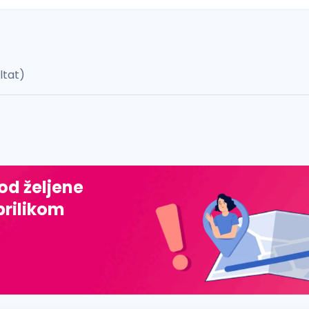
ultat)
 š, đ, ž, dž)
 od željene
prilikom