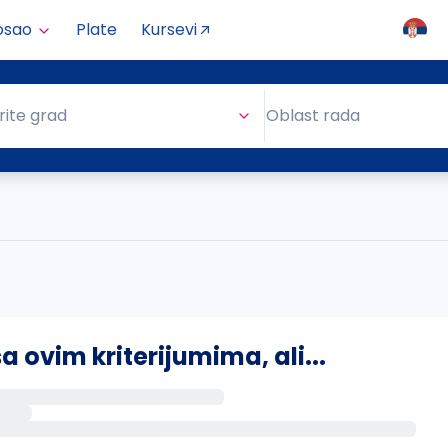
osao
Plate
Kursevi
Oblast rada
rite grad
Oblast rada
ovim kriterijumima, ali...
s putem email-a kada se pojave novi poslovi.