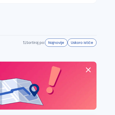
Sortiraj po:
Najnovije
Uskoro ističe