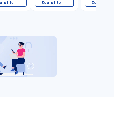
pratite
Zapratite
Zapratite