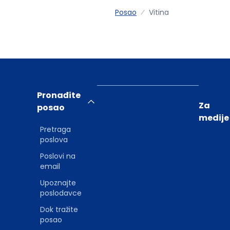
Posao
Vitina
Pronađite
Za
posao
medije
Pretraga
poslova
Poslovi na
email
Upoznajte
poslodavce
Dok tražite
posao