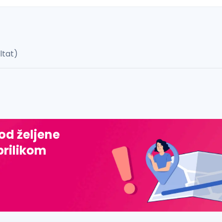
ultat)
 š, đ, ž, dž)
 od željene
prilikom