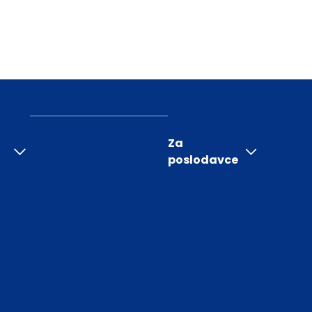
Za
poslodavce