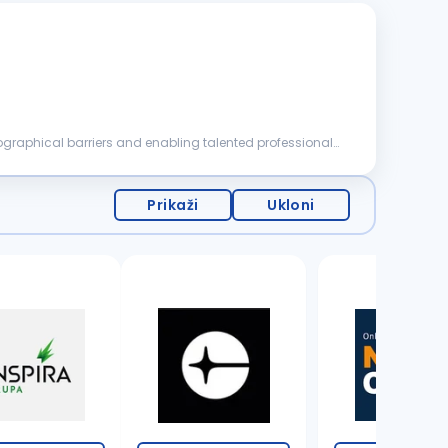
eographical barriers and enabling talented professionals
Prikaži
Ukloni