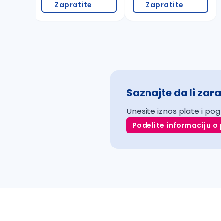
Zapratite
Zapratite
Saznajte da li zara
Unesite iznos plate i pog
Podelite informaciju o 