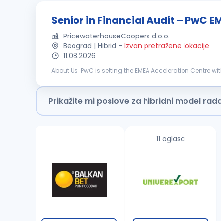
Senior in Financial Audit – PwC 
PricewaterhouseCoopers d.o.o.
Beograd | Hibrid
-
Izvan pretražene lokacije
11.08.2026
About Us PwC is setting the EMEA Acceleration Centre wi
to work on complex, multinational financial audit engag
Prikažite mi poslove za hibridni model rad
11 oglasa