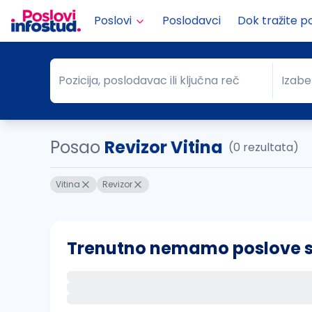
Poslovi
Poslodavci
Dok tražite p
Pozicija, poslodavac ili ključna reč
Izabe
Pozicija, poslodavac ili ključna reč
Grad
Posao
Revizor Vitina
(0 rezultata)
Vitina
Revizor
Trenutno nemamo poslove sa 
Ako sačuvate ovu pretragu, obavestićemo va