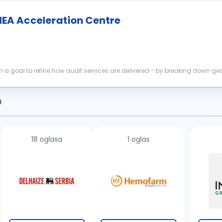
EMEA Acceleration Centre
th a goal to refine how audit services are delivered - by breaking down g
ements wi...
a
18 oglasa
1 oglas