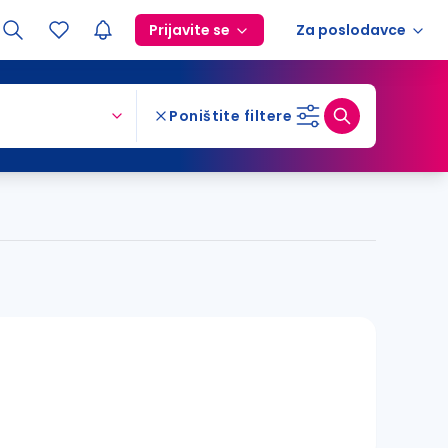
Prijavite se
Za poslodavce
Poništite filtere