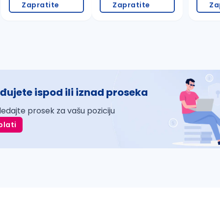
Zapratite
Zapratite
Za
đujete ispod ili iznad proseka
ledajte prosek za vašu poziciju
plati