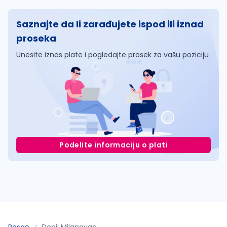
Saznajte da li zarađujete ispod ili iznad
proseka
Unesite iznos plate i pogledajte prosek za vašu poziciju
Podelite informaciju o plati
Posao
Donji Milanovac