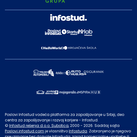
Poslovi Infostud vodeća platforma za zapošljavanje u Srbiji, deo
centra za zapošljavanje i razvoj karijere - Infostud.
©
Infostud rešenja d.o.o. Subotica
, 2000 -
2026
. Sadržaj sajta
Poslovi.infostud.com
je vlasništvo
Infostuda
. Zabranjeno je njegovo
preuzimanje bez dozvole
Infostuda
, zarad komercijalne upotrebe ili