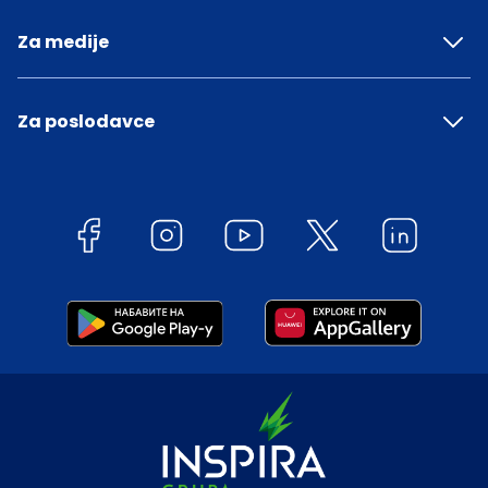
Za medije
Za poslodavce