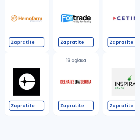
Takođe možete da:
proverite pravopisne greške (koristite č, ć, š, đ, ž,
povećajte radijus za odabrani grad
promenite odabrane filtere pretrage
Zapratite
Zapratite
Zapratite
18 oglasa
Zapratite
Zapratite
Zapratite