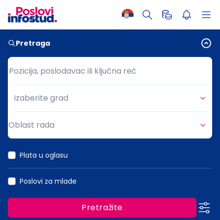
Pretraga
Pozicija, poslodavac ili ključna reč
Pozicija, poslodavac ili ključna reč
Izaberite grad
Grad
Oblast rada
Oblast rada
Plata u oglasu
Poslovi za mlade
Pretražite