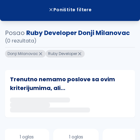
Poništite filtere
Posao
Ruby Developer Donji Milanovac
(0 rezultata)
Donji Milanovac
Ruby Developer
Trenutno nemamo poslove sa ovim
kriterijumima, ali...
Ako sačuvate ovu pretragu, obavestićemo vas putem 
uvajte pretragu
1 oglas
1 oglas