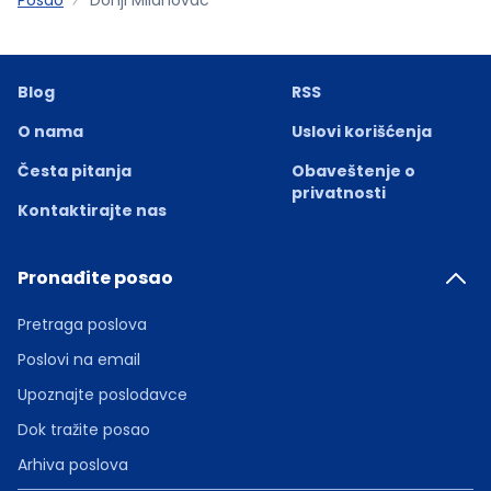
Blog
RSS
O nama
Uslovi korišćenja
Česta pitanja
Obaveštenje o
privatnosti
Kontaktirajte nas
Pronađite posao
Pretraga poslova
Poslovi na email
Upoznajte poslodavce
Dok tražite posao
Arhiva poslova