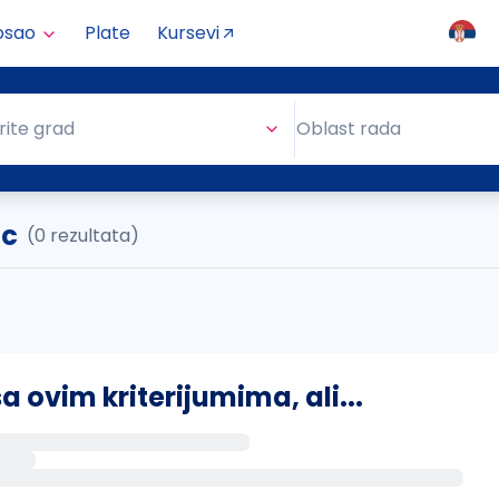
osao
Plate
Kursevi
Oblast rada
rite grad
Oblast rada
ac
(0 rezultata)
ovim kriterijumima, ali...
s putem email-a kada se pojave novi poslovi.