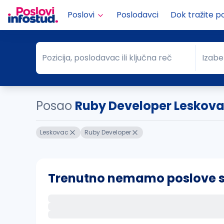
Poslovi
Poslodavci
Dok tražite p
Pozicija, poslodavac ili ključna reč
Izabe
Pozicija, poslodavac ili ključna reč
Grad
Posao
Ruby Developer Leskov
Leskovac
Ruby Developer
Trenutno nemamo poslove sa 
Ako sačuvate ovu pretragu, obavestićemo va