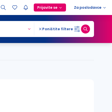
Prijavite se
Za poslodavce
Poništite filtere