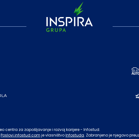
o centra za zapošljavanje i razvoj karijere - Infostud.
Poslovi.infostud.com
je vlasništvo
Infostuda
. Zabranjeno je njegovo preu