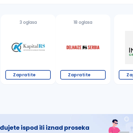
3 oglasa
18 oglasa
 š, đ, ž, dž)
Zapratite
Zapratite
Za
đujete ispod ili iznad proseka