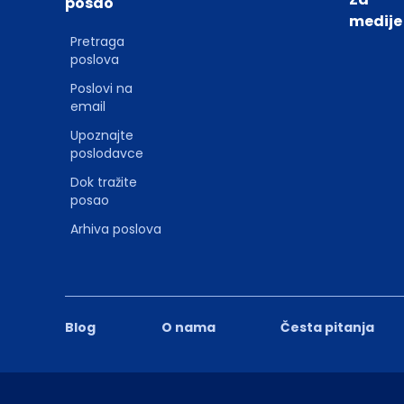
posao
medije
Pretraga
poslova
Poslovi na
email
Upoznajte
poslodavce
Dok tražite
posao
Arhiva poslova
Blog
O nama
Česta pitanja