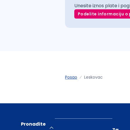
Unesite iznos plate i pog
Podelite informaciju o 
Posao
Leskovac
Pronađite
Za