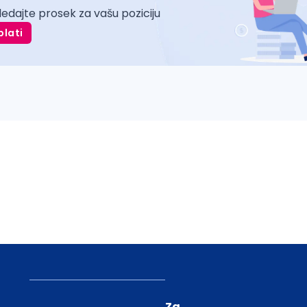
ledajte prosek za vašu poziciju
plati
Za