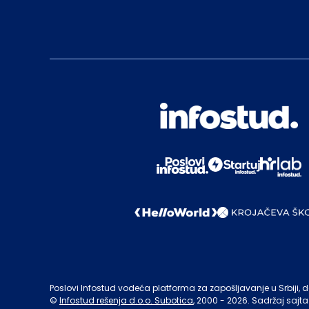
Poslovi Infostud vodeća platforma za zapošljavanje u Srbiji, de
©
Infostud rešenja d.o.o. Subotica
, 2000 -
2026
. Sadržaj sajta