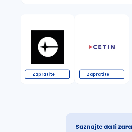
Sačuvajte pretragu
Takođe možete da:
proverite pravopisne greške (koristite č, ć,
povećajte radijus za odabrani grad
promenite odabrane filtere pretrage
Zapratite
Zapratite
Saznajte da li zara