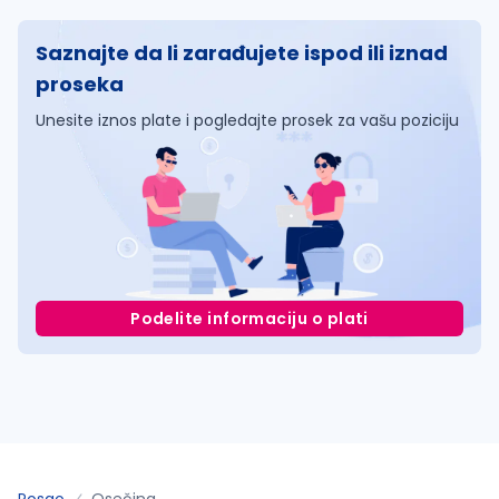
Saznajte da li zarađujete ispod ili iznad
proseka
Unesite iznos plate i pogledajte prosek za vašu poziciju
Podelite informaciju o plati
Posao
Osečina