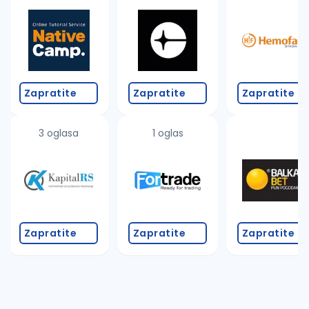
Takođe možete da:
proverite pravopisne greške (koristite č, ć, š, đ, ž,
povećajte radijus za odabrani grad
promenite odabrane filtere pretrage
Zapratite
Zapratite
Zapratite
3 oglasa
1 oglas
Zapratite
Zapratite
Zapratite