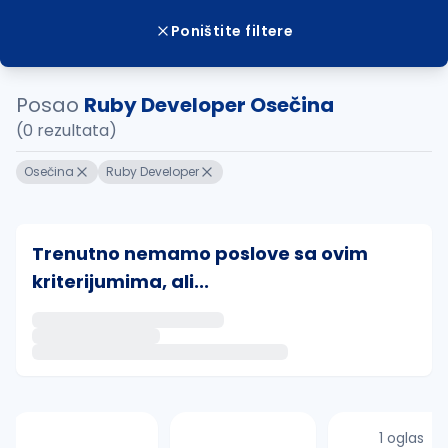
Poništite filtere
Posao
Ruby Developer Osečina
(0 rezultata)
Osečina
Ruby Developer
Trenutno nemamo poslove sa ovim
kriterijumima, ali...
Ako sačuvate ovu pretragu, obavestićemo vas putem 
uvajte pretragu
1 oglas