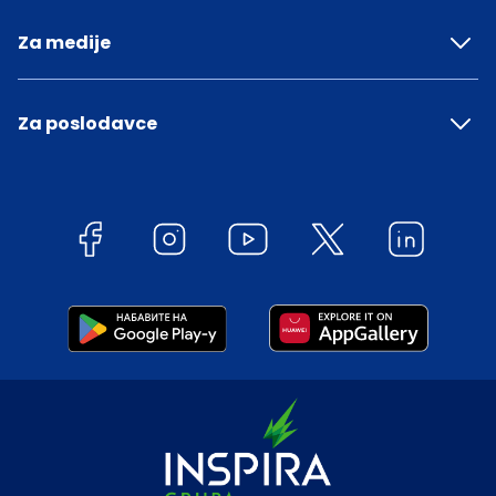
Za medije
Za poslodavce