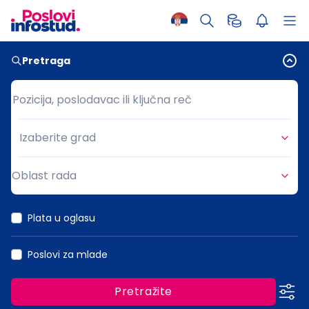
Pretraga
Pozicija, poslodavac ili ključna reč
Pozicija, poslodavac ili ključna reč
Izaberite grad
Grad
Oblast rada
Oblast rada
Plata u oglasu
Poslovi za mlade
Pretražite