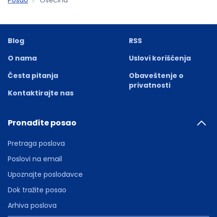
Blog
RSS
O nama
Uslovi korišćenja
Česta pitanja
Obaveštenje o
privatnosti
Kontaktirajte nas
Pronađite posao
Pretraga poslova
Poslovi na email
Upoznajte poslodavce
Dok tražite posao
Arhiva poslova