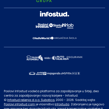
Poslovi Infostud vodeća platforma za zapošljavanje u Srbiji, deo
centra za zapošljavanje i razvoj karijere - Infostud.
©
Infostud rešenja d.o.o. Subotica
, 2000 -
2026
. Sadržaj sajta
Poslovi.infostud.com
je vlasništvo
Infostuda
. Zabranjeno je njegovo
preuzimanje bez dozvole
Infostuda
, zarad komercijalne upotrebe ili