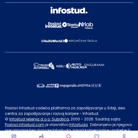
Poslovi Infostud vodeća platforma za zapošljavanje u Srbiji, deo
centra za zapošljavanje i razvoj karijere - Infostud.
©
Infostud rešenja d.o.o. Subotica
, 2000 -
2026
. Sadržaj sajta
Poslovi.infostud.com
je vlasništvo
Infostuda
. Zabranjeno je njegovo
preuzimanje bez dozvole
Infostuda
, zarad komercijalne upotrebe ili
u druge svrhe, osim za lične potrebe posetilaca sajta.
Uslovi