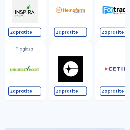
Takođe možete da:
proverite pravopisne greške (koristite č, ć, š, đ, ž,
povećajte radijus za odabrani grad
promenite odabrane filtere pretrage
Zapratite
Zapratite
Zapratite
11 oglasa
Zapratite
Zapratite
Zapratite