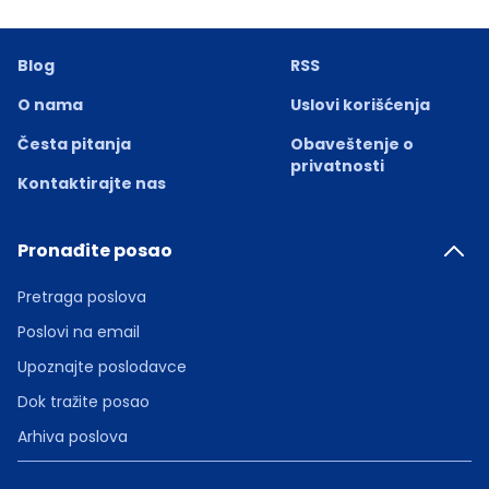
Blog
RSS
O nama
Uslovi korišćenja
Česta pitanja
Obaveštenje o
privatnosti
Kontaktirajte nas
Pronađite posao
Pretraga poslova
Poslovi na email
Upoznajte poslodavce
Dok tražite posao
Arhiva poslova