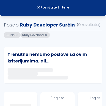
Poništite filtere
Posao
Ruby Developer Surčin
(0 rezultata)
Surčin
Ruby Developer
Trenutno nemamo poslove sa ovim
kriterijumima, ali...
Ako sačuvate ovu pretragu, obavestićemo vas putem 
uvajte pretragu
3 oglasa
1 oglas