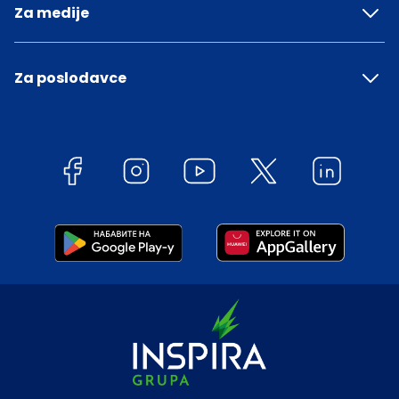
Za medije
Za poslodavce