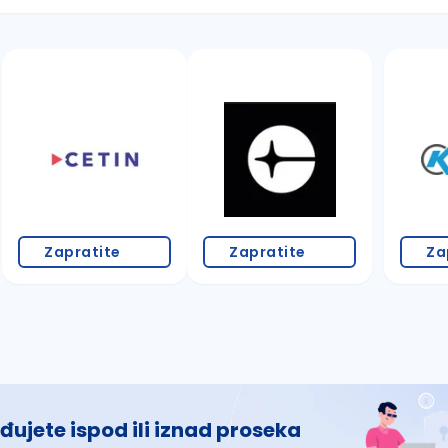
 š, đ, ž, dž)
Zapratite
Zapratite
Za
đujete ispod ili iznad proseka