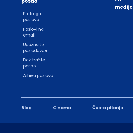
posao
medije
Pretraga
poslova
Poslovi na
email
Upoznajte
poslodavce
Dok tražite
posao
Arhiva poslova
Blog
O nama
Česta pitanja