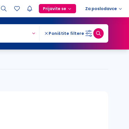
Prijavite se
Za poslodavce
Poništite filtere