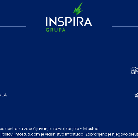
o centra za zapošljavanje i razvoj karijere - Infostud.
Poslovi.infostud.com
je vlasništvo
Infostuda
. Zabranjeno je njegovo preu