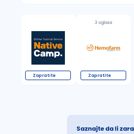
Sačuvajte pretragu
3 oglasa
Takođe možete da:
proverite pravopisne greške (koristite č, ć,
povećajte radijus za odabrani grad
promenite odabrane filtere pretrage
Zapratite
Zapratite
Saznajte da li zara