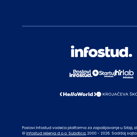
Poslovi Infostud vodeća platforma za zapošljavanje u Srbiji, de
©
Infostud rešenja d.o.o. Subotica
, 2000 -
2026
. Sadržaj sajta