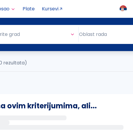
osao
Plate
Kursevi
Oblast rada
rite grad
Oblast rada
0 rezultata)
ovim kriterijumima, ali...
s putem email-a kada se pojave novi poslovi.