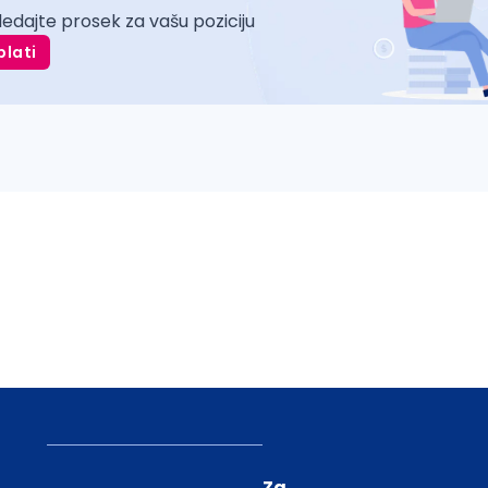
ledajte prosek za vašu poziciju
plati
Za