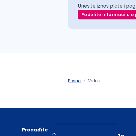
Unesite iznos plate i pog
Podelite informaciju o 
Posao
Vrdnik
Pronađite
Za