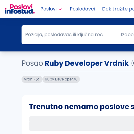
Poslovi
Poslodavci
Dok tražite p
Pozicija, poslodavac ili ključna reč
Izabe
Pozicija, poslodavac ili ključna reč
Grad
Posao
Ruby Developer Vrdnik
(
Vrdnik
Ruby Developer
Trenutno nemamo poslove sa 
Ako sačuvate ovu pretragu, obavestićemo va