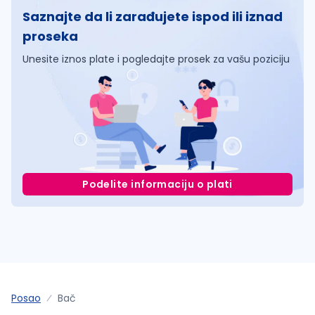
Saznajte da li zarađujete ispod ili iznad
proseka
Unesite iznos plate i pogledajte prosek za vašu poziciju
Podelite informaciju o plati
Posao
Bač