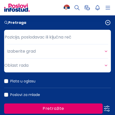
Pretraga
Pozicija, poslodavac ili ključna reč
Pozicija, poslodavac ili ključna reč
Izaberite grad
Grad
Oblast rada
Oblast rada
Plata u oglasu
Poslovi za mlade
Pretražite