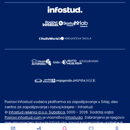
Poslovi Infostud vodeća platforma za zapošljavanje u Srbiji, deo
centra za zapošljavanje i razvoj karijere - Infostud.
©
Infostud rešenja d.o.o. Subotica
, 2000 -
2026
. Sadržaj sajta
Poslovi.infostud.com
je vlasništvo
Infostuda
. Zabranjeno je njegovo
preuzimanje bez dozvole
Infostuda
, zarad komercijalne upotrebe ili
u druge svrhe, osim za lične potrebe posetilaca sajta.
Uslovi