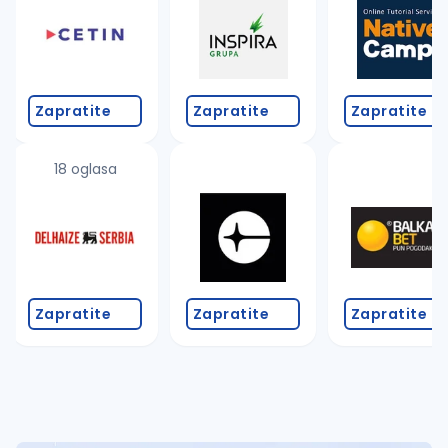
Takođe možete da:
proverite pravopisne greške (koristite č, ć, š, đ, ž,
povećajte radijus za odabrani grad
promenite odabrane filtere pretrage
Zapratite
Zapratite
Zapratite
18 oglasa
Zapratite
Zapratite
Zapratite