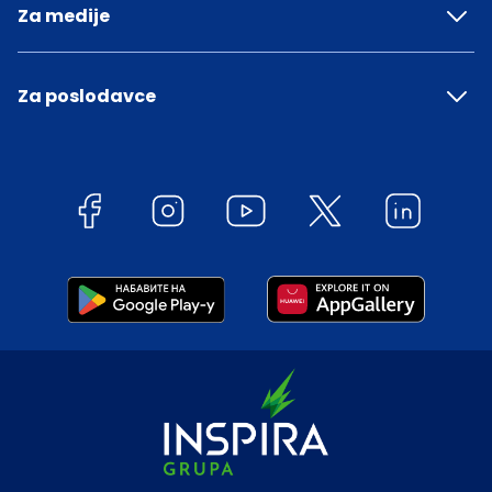
Za medije
Za poslodavce