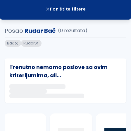
Poništite filtere
Posao
Rudar Bač
(0 rezultata)
Bač
Rudar
Trenutno nemamo poslove sa ovim
kriterijumima, ali...
Ako sačuvate ovu pretragu, obavestićemo vas putem 
uvajte pretragu