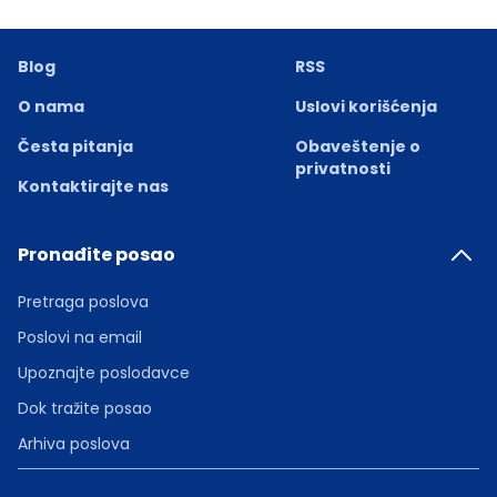
Blog
RSS
O nama
Uslovi korišćenja
Česta pitanja
Obaveštenje o
privatnosti
Kontaktirajte nas
Pronađite posao
Pretraga poslova
Poslovi na email
Upoznajte poslodavce
Dok tražite posao
Arhiva poslova