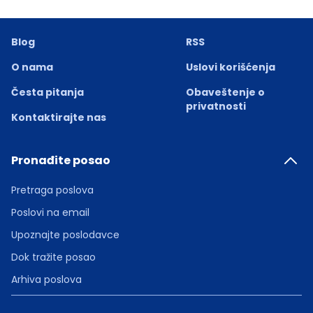
Blog
RSS
O nama
Uslovi korišćenja
Česta pitanja
Obaveštenje o
privatnosti
Kontaktirajte nas
Pronađite posao
Pretraga poslova
Poslovi na email
Upoznajte poslodavce
Dok tražite posao
Arhiva poslova