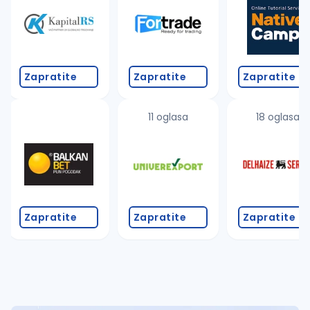
Takođe možete da:
proverite pravopisne greške (koristite č, ć, š, đ, ž,
povećajte radijus za odabrani grad
promenite odabrane filtere pretrage
Zapratite
Zapratite
Zapratite
11 oglasa
18 oglasa
Zapratite
Zapratite
Zapratite