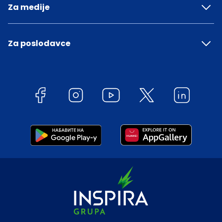
Za medije
Za poslodavce