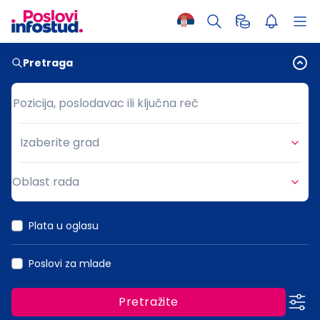
Pretraga
Pozicija, poslodavac ili ključna reč
Pozicija, poslodavac ili ključna reč
Izaberite grad
Grad
Oblast rada
Oblast rada
Plata u oglasu
Poslovi za mlade
Pretražite