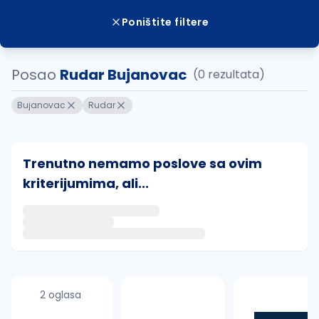
Poništite filtere
Posao
Rudar Bujanovac
(0 rezultata)
Bujanovac
Rudar
Trenutno nemamo poslove sa ovim
kriterijumima, ali...
Ako sačuvate ovu pretragu, obavestićemo vas putem 
uvajte pretragu
2 oglasa