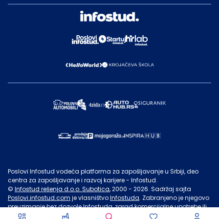
Poslovi Infostud vodeća platforma za zapošljavanje u Srbiji, deo
centra za zapošljavanje i razvoj karijere - Infostud.
©
Infostud rešenja d.o.o. Subotica
, 2000 -
2026
. Sadržaj sajta
Poslovi.infostud.com
je vlasništvo
Infostuda
. Zabranjeno je njegovo
preuzimanje bez dozvole
Infostuda
, zarad komercijalne upotrebe ili
u druge svrhe, osim za lične potrebe posetilaca sajta.
Uslovi