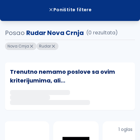
Poništite filtere
Posao
Rudar Nova Crnja
(0 rezultata)
Nova Crnja
Rudar
Trenutno nemamo poslove sa ovim
kriterijumima, ali...
Ako sačuvate ovu pretragu, obavestićemo vas putem 
uvajte pretragu
1 oglas