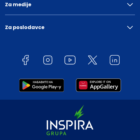
Za medije
Za poslodavce