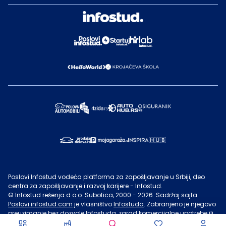
Poslovi Infostud vodeća platforma za zapošljavanje u Srbiji, deo
centra za zapošljavanje i razvoj karijere - Infostud.
©
Infostud rešenja d.o.o. Subotica
, 2000 -
2026
. Sadržaj sajta
Poslovi.infostud.com
je vlasništvo
Infostuda
. Zabranjeno je njegovo
preuzimanje bez dozvole
Infostuda
, zarad komercijalne upotrebe ili
u druge svrhe, osim za lične potrebe posetilaca sajta.
Uslovi