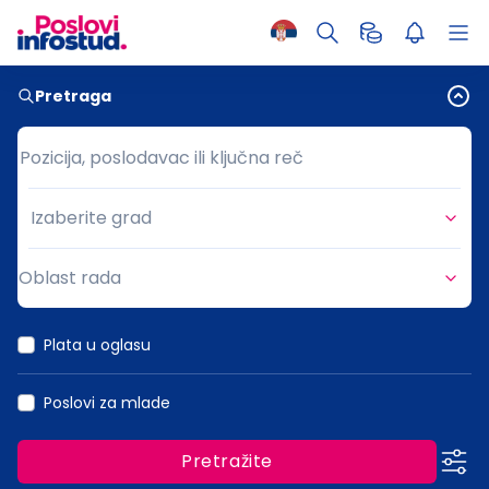
Pretraga
Pozicija, poslodavac ili ključna reč
Pozicija, poslodavac ili ključna reč
Izaberite grad
Grad
Oblast rada
Oblast rada
Plata u oglasu
Poslovi za mlade
Pretražite