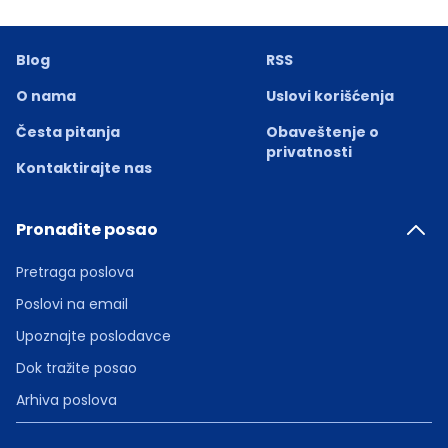
Blog
RSS
O nama
Uslovi korišćenja
Česta pitanja
Obaveštenje o
privatnosti
Kontaktirajte nas
Pronađite posao
Pretraga poslova
Poslovi na email
Upoznajte poslodavce
Dok tražite posao
Arhiva poslova