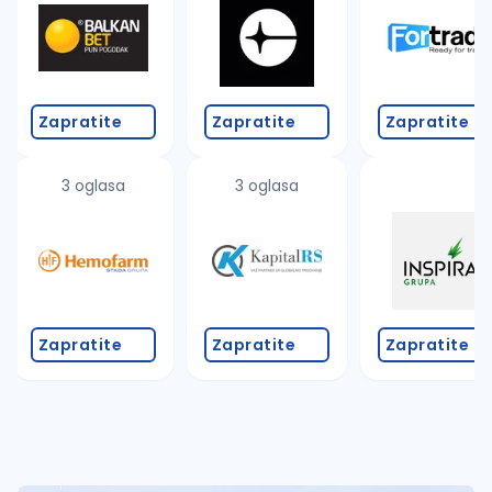
Takođe možete da:
proverite pravopisne greške (koristite č, ć, š, đ, ž,
povećajte radijus za odabrani grad
promenite odabrane filtere pretrage
Zapratite
Zapratite
Zapratite
3 oglasa
3 oglasa
Zapratite
Zapratite
Zapratite