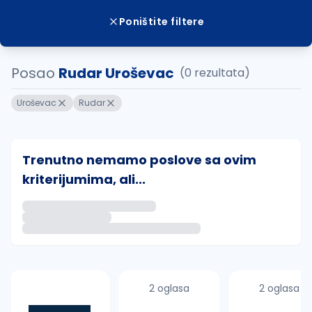
Poništite filtere
Posao
Rudar Uroševac
(0 rezultata)
Uroševac
Rudar
Trenutno nemamo poslove sa ovim
kriterijumima, ali...
Ako sačuvate ovu pretragu, obavestićemo vas putem 
uvajte pretragu
2 oglasa
2 oglasa