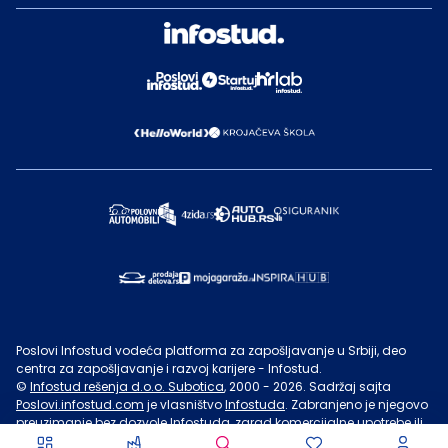
Poslovi Infostud vodeća platforma za zapošljavanje u Srbiji, deo
centra za zapošljavanje i razvoj karijere - Infostud.
©
Infostud rešenja d.o.o. Subotica
, 2000 -
2026
. Sadržaj sajta
Poslovi.infostud.com
je vlasništvo
Infostuda
. Zabranjeno je njegovo
preuzimanje bez dozvole
Infostuda
, zarad komercijalne upotrebe ili
u druge svrhe, osim za lične potrebe posetilaca sajta.
Uslovi