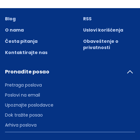
Blog
RSS
O nama
Uslovi korišćenja
Česta pitanja
Obaveštenje o
privatnosti
Kontaktirajte nas
Pronađite posao
Pretraga poslova
Poslovi na email
Upoznajte poslodavce
Dok tražite posao
Arhiva poslova