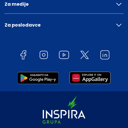
Za medije
Za poslodavce