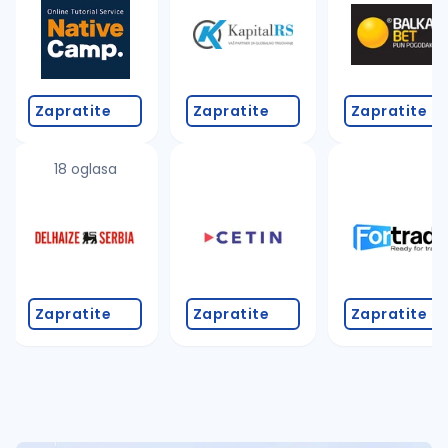
Takođe možete da:
proverite pravopisne greške (koristite č, ć, š, đ, ž,
povećajte radijus za odabrani grad
promenite odabrane filtere pretrage
Zapratite
Zapratite
Zapratite
18 oglasa
Zapratite
Zapratite
Zapratite