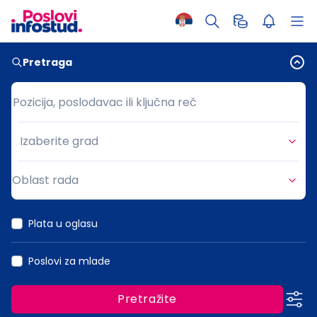
Pretraga
Pozicija, poslodavac ili ključna reč
Pozicija, poslodavac ili ključna reč
Izaberite grad
Grad
Oblast rada
Oblast rada
Plata u oglasu
Poslovi za mlade
Pretražite