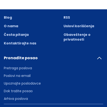
Blog
RSS
O nama
Uslovi korišćenja
Česta pitanja
Obaveštenje o
privatnosti
Kontaktirajte nas
Pronađite posao
Pretraga poslova
Poslovi na email
Upoznajte poslodavce
Dok tražite posao
Arhiva poslova