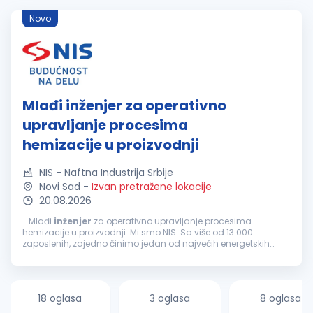
Novo
Mlađi inženjer za operativno
upravljanje procesima
hemizacije u proizvodnji
NIS - Naftna Industrija Srbije
Novi Sad
-
Izvan pretražene lokacije
20.08.2026
...Mlađi
inženjer
za operativno upravljanje procesima
hemizacije u proizvodnji Mi smo NIS. Sa više od 13.000
zaposlenih, zajedno činimo jedan od najvećih energetskih
sistema u jugoistočnoj Evropi. Kao velika i stabilna kompanija,
ponekad...
18 oglasa
3 oglasa
8 oglasa