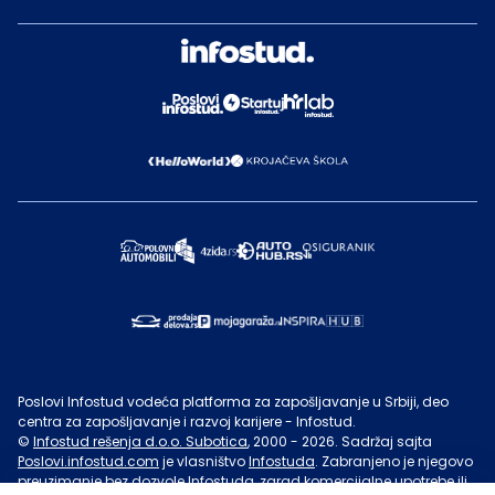
Poslovi Infostud vodeća platforma za zapošljavanje u Srbiji, deo
centra za zapošljavanje i razvoj karijere - Infostud.
©
Infostud rešenja d.o.o. Subotica
, 2000 -
2026
. Sadržaj sajta
Poslovi.infostud.com
je vlasništvo
Infostuda
. Zabranjeno je njegovo
preuzimanje bez dozvole
Infostuda
, zarad komercijalne upotrebe ili