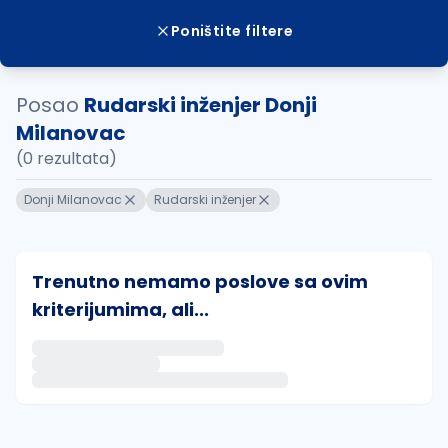
Poništite filtere
Posao
Rudarski inženjer Donji
Milanovac
(0 rezultata)
Donji Milanovac
Rudarski inženjer
Trenutno nemamo poslove sa ovim
kriterijumima, ali...
Ako sačuvate ovu pretragu, obavestićemo vas putem 