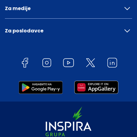
Za medije
Za poslodavce