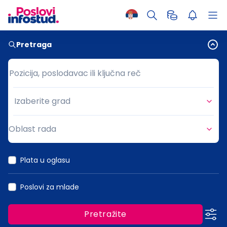
Pretraga
Pozicija, poslodavac ili ključna reč
Pozicija, poslodavac ili ključna reč
Izaberite grad
Grad
Oblast rada
Oblast rada
Plata u oglasu
Poslovi za mlade
Pretražite