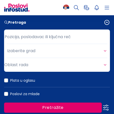
Pretraga
Pozicija, poslodavac ili ključna reč
Pozicija, poslodavac ili ključna reč
Izaberite grad
Grad
Oblast rada
Oblast rada
Plata u oglasu
Poslovi za mlade
Pretražite