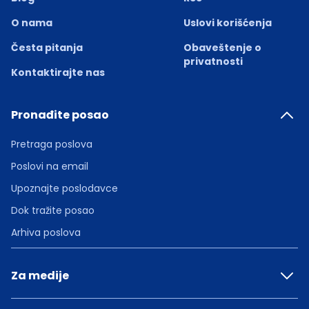
O nama
Uslovi korišćenja
Česta pitanja
Obaveštenje o
privatnosti
Kontaktirajte nas
Pronađite posao
Pretraga poslova
Poslovi na email
Upoznajte poslodavce
Dok tražite posao
Arhiva poslova
Za medije