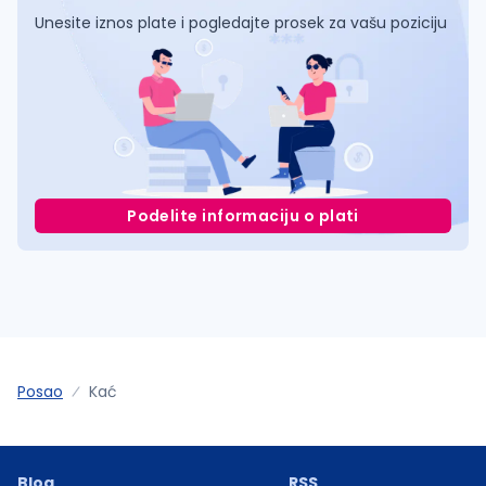
Unesite iznos plate i pogledajte prosek za vašu poziciju
Podelite informaciju o plati
Posao
Kać
Blog
RSS