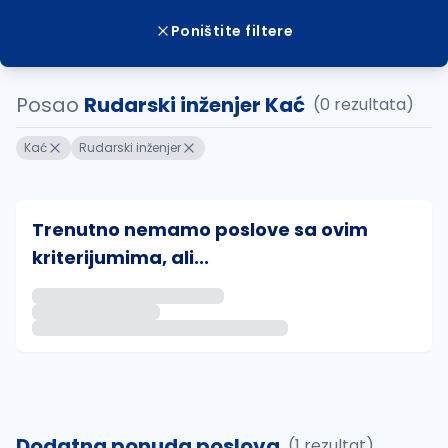
Poništite filtere
Posao
Rudarski inženjer Kać
(0 rezultata)
Kać
Rudarski inženjer
Trenutno nemamo poslove sa ovim
kriterijumima, ali...
Ako sačuvate ovu pretragu, obavestićemo vas putem 
uvajte pretragu
Dodatna ponuda poslova
(1 rezultat)