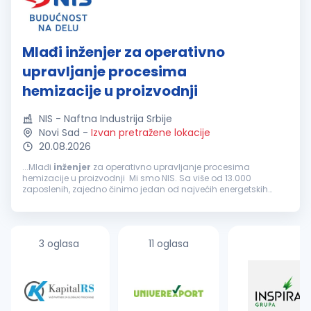
Mlađi inženjer za operativno
upravljanje procesima
hemizacije u proizvodnji
NIS - Naftna Industrija Srbije
Novi Sad
-
Izvan pretražene lokacije
20.08.2026
...Mlađi
inženjer
za operativno upravljanje procesima
hemizacije u proizvodnji Mi smo NIS. Sa više od 13.000
zaposlenih, zajedno činimo jedan od najvećih energetskih
sistema u jugoistočnoj Evropi. Kao velika i stabilna kompanija,
ponekad...
3 oglasa
11 oglasa