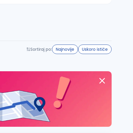
Sortiraj po:
Najnovije
Uskoro ističe