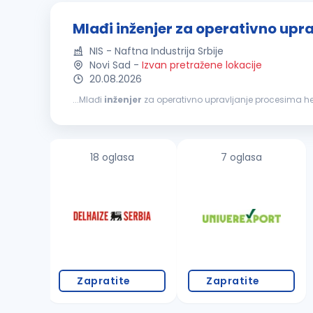
Mlađi inženjer za operativno upr
NIS - Naftna Industrija Srbije
Novi Sad
-
Izvan pretražene lokacije
20.08.2026
...Mlađi
inženjer
za operativno upravljanje procesima hemizacije u proizvodnji Mi smo NIS. Sa više od 1
energetskih sistema u jugoistočnoj Evropi. Kao velika i s
18 oglasa
7 oglasa
Zapratite
Zapratite