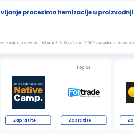
avljanje procesima hemizacije u proizvodnji
3.000 zaposlenih, zajedno činimo jedan od najvećih
tabilna kompanija, ponekad...
1 oglas
Zapratite
Zapratite
Za