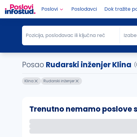
Poslovi
Poslodavci
Dok tražite p
Pozicija, poslodavac ili ključna reč
Izabe
Pozicija, poslodavac ili ključna reč
Grad
Posao
Rudarski inženjer Klina
(
Klina
Rudarski inženjer
Trenutno nemamo poslove sa 
Ako sačuvate ovu pretragu, obavestićemo va