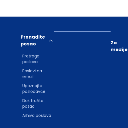
Pronađite
Za
posao
medije
Pretraga
poslova
Poslovi na
email
Upoznajte
poslodavce
Dok tražite
posao
Arhiva poslova