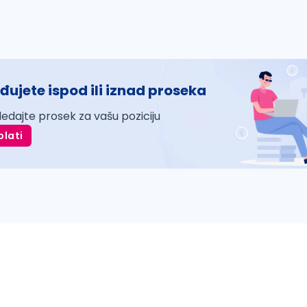
đujete ispod ili iznad proseka
ledajte prosek za vašu poziciju
plati