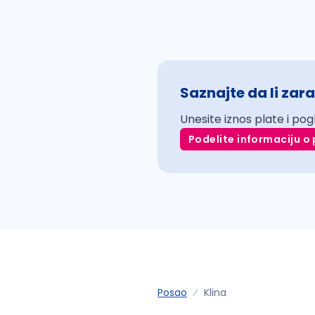
Saznajte da li zara
Unesite iznos plate i pog
Podelite informaciju o 
Posao
Klina