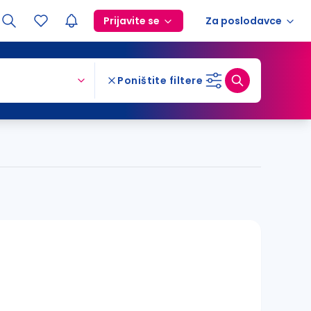
Prijavite se
Za poslodavce
Poništite filtere