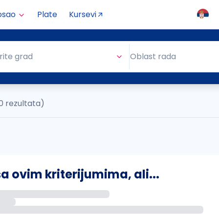
osao
Plate
Kursevi
Oblast rada
rite grad
Oblast rada
0 rezultata)
ovim kriterijumima, ali...
s putem email-a kada se pojave novi poslovi.