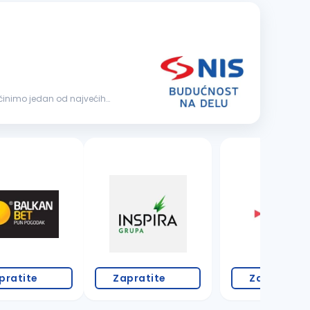
pratite
Zapratite
Zapratite