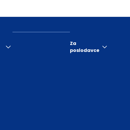
Za
poslodavce