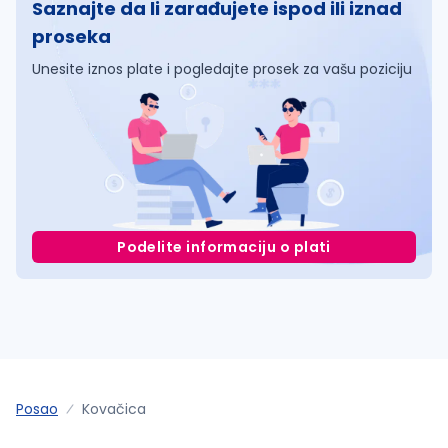
Saznajte da li zarađujete ispod ili iznad
proseka
Unesite iznos plate i pogledajte prosek za vašu poziciju
Podelite informaciju o plati
Posao
Kovačica