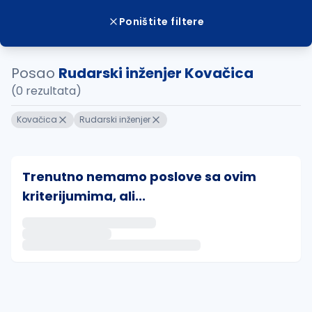
Poništite filtere
Posao
Rudarski inženjer Kovačica
(0 rezultata)
Kovačica
Rudarski inženjer
Trenutno nemamo poslove sa ovim
kriterijumima, ali...
Ako sačuvate ovu pretragu, obavestićemo vas putem 
uvajte pretragu