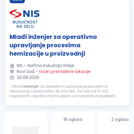
Mlađi inženjer za operativno
upravljanje procesima
hemizacije u proizvodnji
NIS - Naftna Industrija Srbije
Novi Sad
-
Izvan pretražene lokacije
20.08.2026
...Mlađi
inženjer
za operativno upravljanje procesima
hemizacije u proizvodnji Mi smo NIS. Sa više od 13.000
zaposlenih, zajedno činimo jedan od najvećih energetskih
sistema u jugoistočnoj Evropi. Kao velika i stabilna kompanija,
ponekad...
18 oglasa
2 oglasa