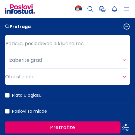
Pretraga
Pozicija, poslodavac ili ključna reč
Pozicija, poslodavac ili ključna reč
Izaberite grad
Grad
Oblast rada
Oblast rada
Plata u oglasu
Poslovi za mlade
Pretražite