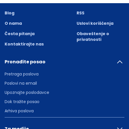
Blog
RSS
O nama
Uslovi korišćenja
Česta pitanja
Obaveštenje o
privatnosti
Kontaktirajte nas
Pronađite posao
Pretraga poslova
Poslovi na email
Upoznajte poslodavce
Dok tražite posao
Arhiva poslova
Za medije