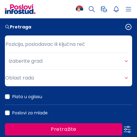
Pretraga
Pozicija, poslodavac ili ključna reč
Pozicija, poslodavac ili ključna reč
Izaberite grad
Grad
Oblast rada
Oblast rada
Plata u oglasu
Poslovi za mlade
Pretražite