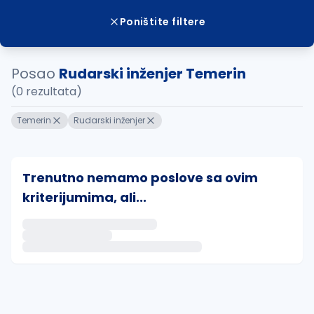
Poništite filtere
Posao
Rudarski inženjer Temerin
(0 rezultata)
Temerin
Rudarski inženjer
Trenutno nemamo poslove sa ovim
kriterijumima, ali...
Ako sačuvate ovu pretragu, obavestićemo vas putem 
uvajte pretragu