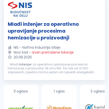
Mlađi inženjer za operativno
upravljanje procesima
hemizacije u proizvodnji
NIS - Naftna Industrija Srbije
Novi Sad
-
Izvan pretražene lokacije
20.08.2026
...Mlađi
inženjer
za operativno upravljanje procesima
hemizacije u proizvodnji Mi smo NIS. Sa više od 13.000
zaposlenih, zajedno činimo jedan od najvećih energetskih
sistema u jugoistočnoj Evropi. Kao velika i stabilna kompanija,
ponekad...
11 oglasa
1 oglas
3 oglasa