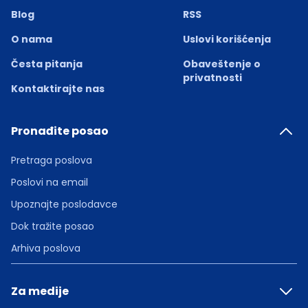
Blog
RSS
O nama
Uslovi korišćenja
Česta pitanja
Obaveštenje o
privatnosti
Kontaktirajte nas
Pronađite posao
Pretraga poslova
Poslovi na email
Upoznajte poslodavce
Dok tražite posao
Arhiva poslova
Za medije