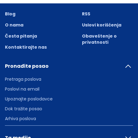
Blog
RSS
O nama
Uslovi korišćenja
Česta pitanja
Obaveštenje o
privatnosti
Kontaktirajte nas
Pronađite posao
Pretraga poslova
Poslovi na email
Upoznajte poslodavce
Dok tražite posao
Arhiva poslova
Za medije