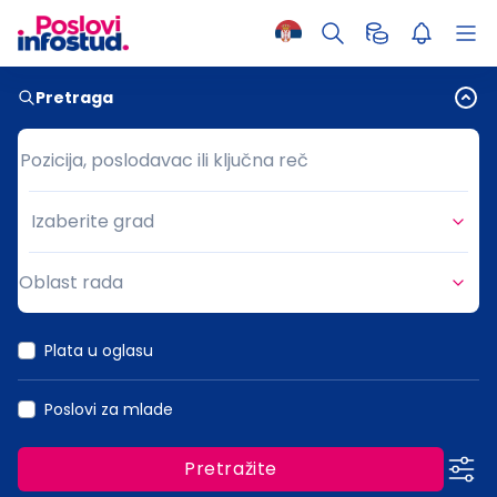
Pretraga
Pozicija, poslodavac ili ključna reč
Pozicija, poslodavac ili ključna reč
Izaberite grad
Grad
Oblast rada
Oblast rada
Plata u oglasu
Poslovi za mlade
Pretražite