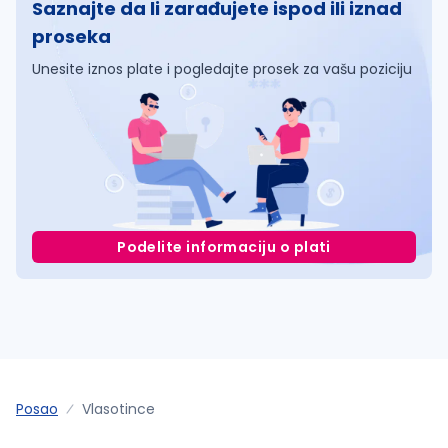
Saznajte da li zarađujete ispod ili iznad
proseka
Unesite iznos plate i pogledajte prosek za vašu poziciju
Podelite informaciju o plati
Posao
Vlasotince