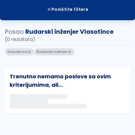
Poništite filtere
Posao
Rudarski inženjer Vlasotince
(0 rezultata)
Vlasotince
Rudarski inženjer
Trenutno nemamo poslove sa ovim
kriterijumima, ali...
Ako sačuvate ovu pretragu, obavestićemo vas putem 
uvajte pretragu