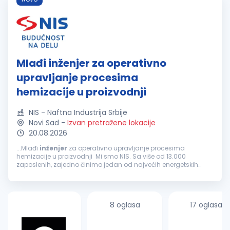
Mlađi inženjer za operativno
upravljanje procesima
hemizacije u proizvodnji
NIS - Naftna Industrija Srbije
Novi Sad
-
Izvan pretražene lokacije
20.08.2026
...Mlađi
inženjer
za operativno upravljanje procesima
hemizacije u proizvodnji Mi smo NIS. Sa više od 13.000
zaposlenih, zajedno činimo jedan od najvećih energetskih
sistema u jugoistočnoj Evropi. Kao velika i stabilna kompanija,
ponekad...
8 oglasa
17 oglasa