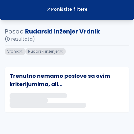
Poništite filtere
Posao
Rudarski inženjer Vrdnik
(0 rezultata)
Vrdnik
Rudarski inženjer
Trenutno nemamo poslove sa ovim
kriterijumima, ali...
Ako sačuvate ovu pretragu, obavestićemo vas putem 
uvajte pretragu