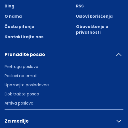
Blog
RSS
O nama
Uslovi korišćenja
Česta pitanja
Obaveštenje o
privatnosti
Kontaktirajte nas
Pronađite posao
Pretraga poslova
Poslovi na email
Upoznajte poslodavce
Dok tražite posao
Arhiva poslova
Za medije