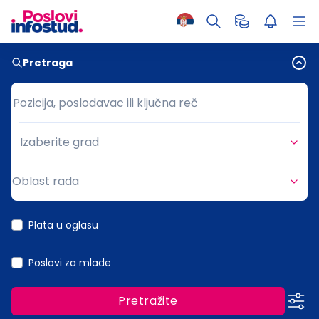
Pretraga
Pozicija, poslodavac ili ključna reč
Pozicija, poslodavac ili ključna reč
Izaberite grad
Grad
Oblast rada
Oblast rada
Plata u oglasu
Poslovi za mlade
Pretražite