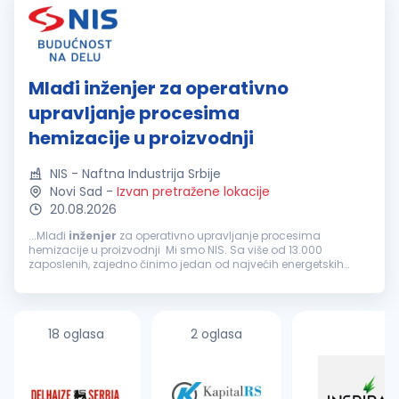
Mlađi inženjer za operativno
upravljanje procesima
hemizacije u proizvodnji
NIS - Naftna Industrija Srbije
Novi Sad
-
Izvan pretražene lokacije
20.08.2026
...Mlađi
inženjer
za operativno upravljanje procesima
hemizacije u proizvodnji Mi smo NIS. Sa više od 13.000
zaposlenih, zajedno činimo jedan od najvećih energetskih
sistema u jugoistočnoj Evropi. Kao velika i stabilna kompanija,
ponekad...
18 oglasa
2 oglasa