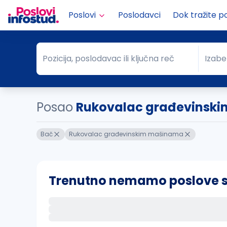
Poslovi
Poslodavci
Dok tražite p
Pozicija, poslodavac ili ključna reč
Izabe
Pozicija, poslodavac ili ključna reč
Grad
Posao
Rukovalac građevinskim
Bač
Rukovalac građevinskim mašinama
Trenutno nemamo poslove sa 
Ako sačuvate ovu pretragu, obavestićemo va