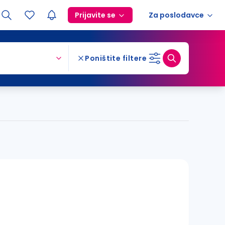
Prijavite se
Za poslodavce
Poništite filtere