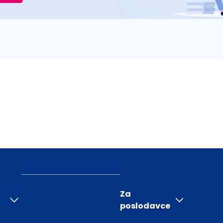
Za
poslodavce