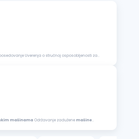
skim
mašinama
Održavanje zadužene
mašine