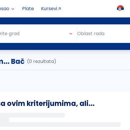
osao
Plate
Kursevi
Oblast rada
rite grad
Oblast rada
... Bač
(0 rezultata)
ovim kriterijumima, ali...
s putem email-a kada se pojave novi poslovi.