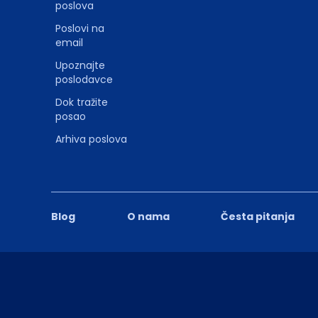
poslova
Poslovi na
email
Upoznajte
poslodavce
Dok tražite
posao
Arhiva poslova
Blog
O nama
Česta pitanja