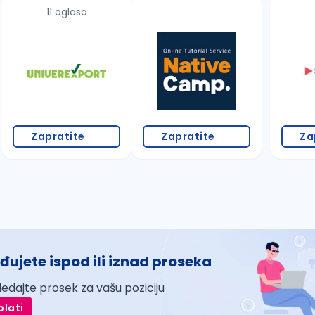
11 oglasa
Zapratite
Zapratite
Za
đujete ispod ili iznad proseka
ledajte prosek za vašu poziciju
plati