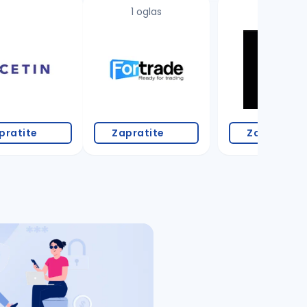
1 oglas
pratite
Zapratite
Zapratite