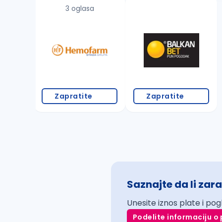
3 oglasa
Zapratite
Zapratite
Saznajte da li zara
Unesite iznos plate i pog
Podelite informaciju o 