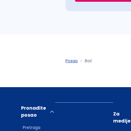
Posao
Bač
Pronađite
Za
posao
medije
Pretraga