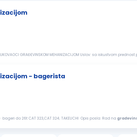
izacijom
M Uslov: sa iskustvom prednost posedovanje Uverenja o stručnoj osposobljenosti za
zacijom - bagerista
– bageri do 26t CAT 323,CAT 324; TAKEUCHI Opis posla: Rad na
građevin
bavljanje poslova Uslovi: Radno iskustvo neophodno...