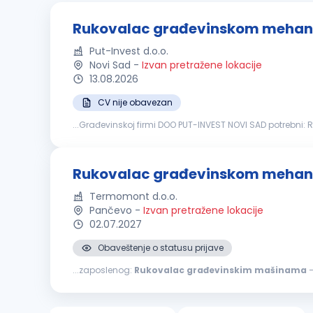
Rukovalac građevinskom mehan
Put-Invest d.o.o.
Novi Sad
-
Izvan pretražene lokacije
13.08.2026
CV nije obavezan
...Građevinskoj firmi DOO PUT-INVEST NOVI SAD potrebni: RUKOVAOCI GRAĐEVINSKOM MEHANIZACIJO
rukovanje
građevinskim
mašinama
....
Rukovalac građevinskom mehani
Termomont d.o.o.
Pančevo
-
Izvan pretražene lokacije
02.07.2027
Obaveštenje o statusu prijave
...zaposlenog:
Rukovalac
građevinskim
mašinama
Samostalno i timsko o