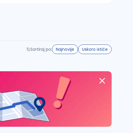
Sortiraj po:
Najnovije
Uskoro ističe