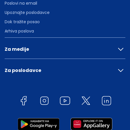
Poslovi na email
Upoznajte poslodavce
Dok tražite posao
Arhiva poslova
Za medije
Za poslodavce