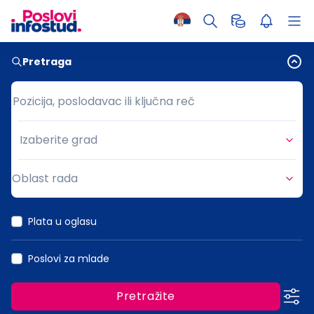
Pretraga
Pozicija, poslodavac ili ključna reč
Pozicija, poslodavac ili ključna reč
Izaberite grad
Grad
Oblast rada
Oblast rada
Plata u oglasu
Poslovi za mlade
Pretražite