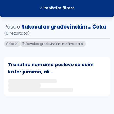
Poništite filtere
Posao
Rukovalac građevinskim... Čoka
(0 rezultata)
Čoka
Rukovalac građevinskim mašinama
Trenutno nemamo poslove sa ovim
kriterijumima, ali...
Ako sačuvate ovu pretragu, obavestićemo vas putem 
uvajte pretragu