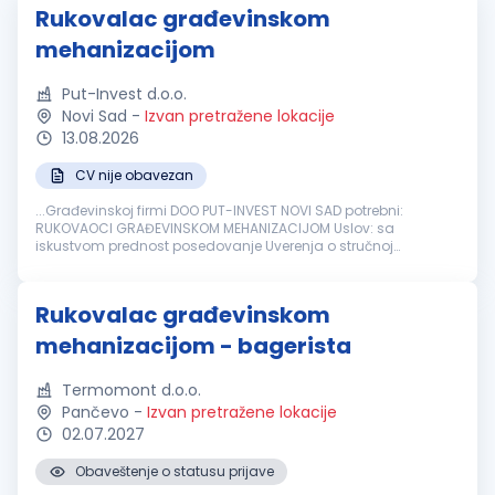
Rukovalac građevinskom
mehanizacijom
Put-Invest d.o.o.
Novi Sad
-
Izvan pretražene lokacije
13.08.2026
CV nije obavezan
...Građevinskoj firmi DOO PUT-INVEST NOVI SAD potrebni:
RUKOVAOCI GRAĐEVINSKOM MEHANIZACIJOM Uslov: sa
iskustvom prednost posedovanje Uverenja o stručnoj
osposobljenosti za rukovanje
građevinskim
mašinama
....
Rukovalac građevinskom
mehanizacijom - bagerista
Termomont d.o.o.
Pančevo
-
Izvan pretražene lokacije
02.07.2027
Obaveštenje o statusu prijave