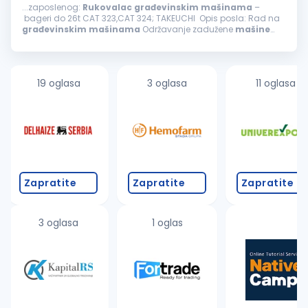
...zaposlenog:
Rukovalac
građevinskim
mašinama
–
bageri do 26t CAT 323,CAT 324; TAKEUCHI Opis posla: Rad na
građevinskim
mašinama
Održavanje zadužene
mašine
Samostalno i timsko obavljanje poslova Uslovi: Radno
iskustvo neophodno...
19 oglasa
3 oglasa
11 oglasa
Zapratite
Zapratite
Zapratite
3 oglasa
1 oglas